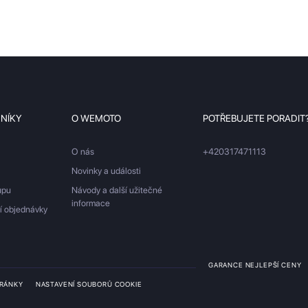
ZNÍKY
O WEMOTO
POTŘEBUJETE PORADIT
O nás
+420317471113
Novinky a události
upu
Návody a další užitečné
informace
ší objednávky
GARANCE NEJLEPŠÍ CENY
TRÁNKY
NASTAVENÍ SOUBORŮ COOKIE