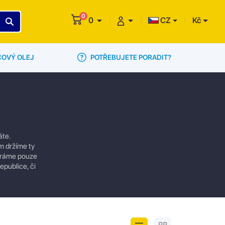
0
0
CZ
Kč
POTŘEBUJETE PORADIT?
ČOVÝ OLEJ
áte.
em držíme ty
bíráme pouze
epublice, či