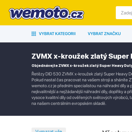
VYBRAT KATEGORII
VYBRAT ZNAČKU
ZVMX x-kroužek zlatý Super 
Objednávejte ZVMX x-kroužek zlatý Super Heavy Duty
Řetězy DID 530 ZVMX x-kroužek zlatý Super Heavy D
Pokud nastal čas pracovat na vašem stroji a sháníte Z
wemoto.cz je předním specialistou na náhradní díly a p
nejkvalitnější a nejžádanější náhradní díly, doplňky 
vysoce kvalitní díly od ověřených světových výrobců, t
na našem centrálním evropském skladě.