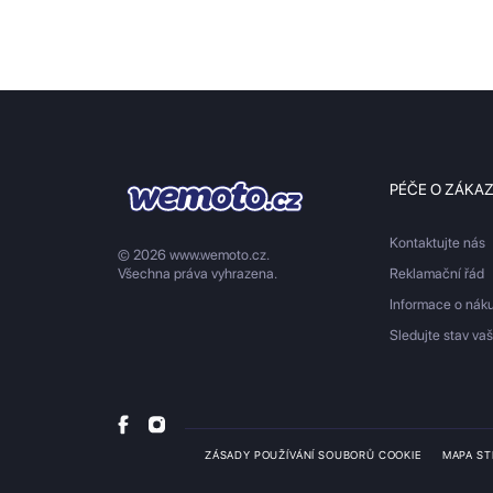
PÉČE O ZÁKA
Kontaktujte nás
© 2026 www.wemoto.cz.
Všechna práva vyhrazena.
Reklamační řád
Informace o nák
Sledujte stav va
ZÁSADY POUŽÍVÁNÍ SOUBORŮ COOKIE
MAPA S