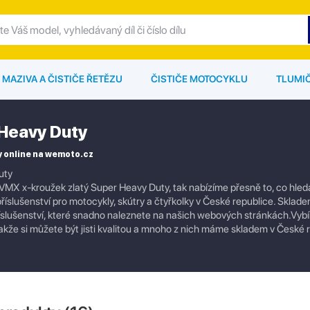
MAZIVA A ČISTIČE ŘETĚZU
ČISTIČE MOTOCYKLU
TLUMI
Heavy Duty
 online na wemoto.cz
uty
VMX x-kroužek zlatý Super Heavy Duty, tak nabízíme přesně to, co hled
říslušenství pro motocykly, skútry a čtyřkolky v České republice. Sklad
a příslušenství, které snadno naleznete na našich webových stránkách.Vy
akže si můžete být jisti kvalitou a mnoho z nich máme skladem v České r