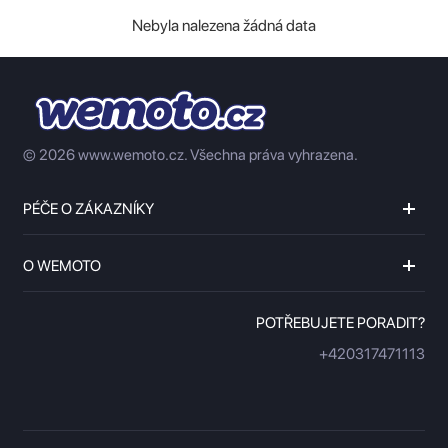
Nebyla nalezena žádná data
© 2026 www.wemoto.cz.
Všechna práva vyhrazena.
PÉČE O ZÁKAZNÍKY
O WEMOTO
POTŘEBUJETE PORADIT?
+420317471113