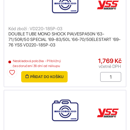
Kód zboží : VD220-185P-03
DOUBLE TUBE MONO SHOCK PIA\VESPA50N '63-
71/50R/50 SPECIAL '69-83/50L '66-70/50ELESTART '69-
76 YSS VD220-185P-03
1,769 Kč
Neskladová položka - Přibližný
včetně DPH
čas doručení 39 dní od nákupu
PŘIDAT DO KOŠÍKU