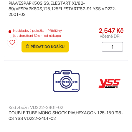
PIA\VESPAPK50S,SS,ELESTART,XL'82-
89/VESPAPK80S,125,125ELESTART'82-91 YSS VD222-
200T-02
2,547 Kč
Neskladová položka - Přibližný
včetně DPH
čas doručení 39 dní od nákupu
PŘIDAT DO KOŠÍKU
Kód zboží : VD222-240T-02
DOUBLE TUBE MONO SHOCK PIA\HEXAGON 125-150 '98-
03 YSS VD222-240T-02