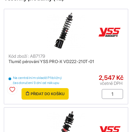
Kód zboží : AB7179
Tlumič pérování YSS PRO-X VD222-210T-01
2,547 Kč
Na centrálním skladě Přibližný
včetně DPH
čas doručení 9 dní od nákupu
PŘIDAT DO KOŠÍKU