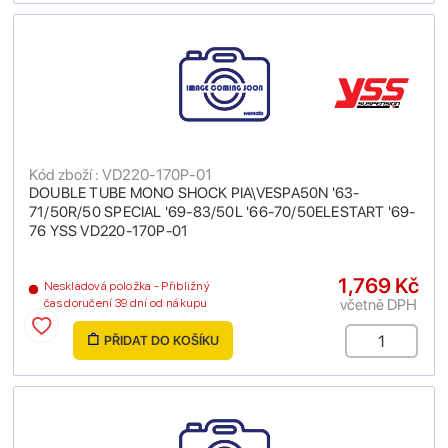
Kód zboží : VD220-170P-01
DOUBLE TUBE MONO SHOCK PIA\VESPA50N '63-
71/50R/50 SPECIAL '69-83/50L '66-70/50ELESTART '69-
76 YSS VD220-170P-01
1,769 Kč
Neskladová položka - Přibližný
včetně DPH
čas doručení 39 dní od nákupu
PŘIDAT DO KOŠÍKU