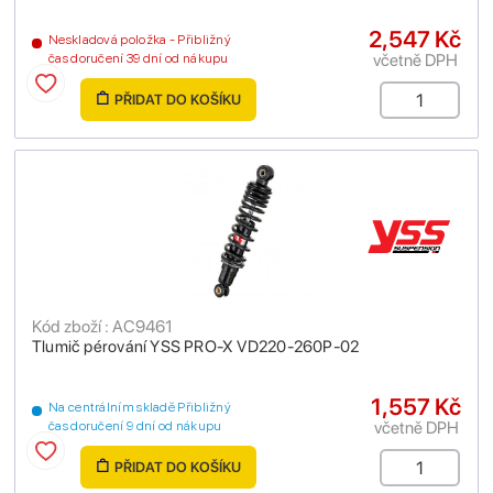
2,547 Kč
Neskladová položka - Přibližný
včetně DPH
čas doručení 39 dní od nákupu
PŘIDAT DO KOŠÍKU
Kód zboží : AC9461
Tlumič pérování YSS PRO-X VD220-260P-02
1,557 Kč
Na centrálním skladě Přibližný
včetně DPH
čas doručení 9 dní od nákupu
PŘIDAT DO KOŠÍKU