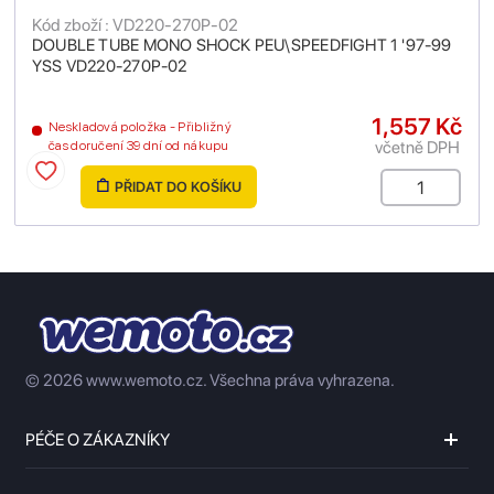
Kód zboží : VD220-270P-02
DOUBLE TUBE MONO SHOCK PEU\SPEEDFIGHT 1 '97-99
YSS VD220-270P-02
1,557 Kč
Neskladová položka - Přibližný
včetně DPH
čas doručení 39 dní od nákupu
PŘIDAT DO KOŠÍKU
© 2026 www.wemoto.cz.
Všechna práva vyhrazena.
PÉČE O ZÁKAZNÍKY