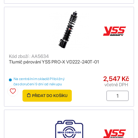
Kód zboží : AA5634
Tlumič pérování YSS PRO-X VD222-240T-01
2,547 Kč
Na centrálním skladě Přibližný
včetně DPH
čas doručení 9 dní od nákupu
PŘIDAT DO KOŠÍKU