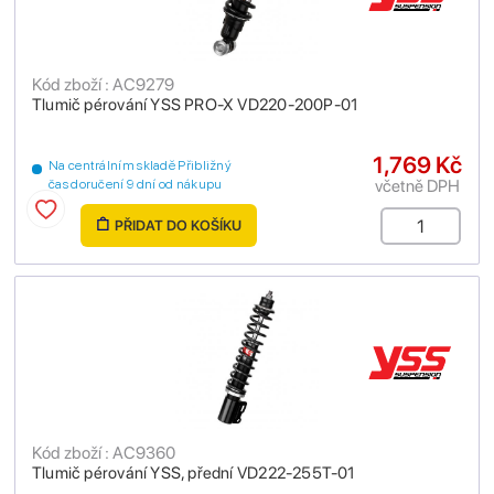
Kód zboží : AC9279
Tlumič pérování YSS PRO-X VD220-200P-01
1,769 Kč
Na centrálním skladě Přibližný
včetně DPH
čas doručení 9 dní od nákupu
PŘIDAT DO KOŠÍKU
Kód zboží : AC9360
Tlumič pérování YSS, přední VD222-255T-01