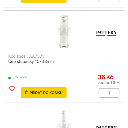
Kód zboží : AA7371
Čep stupačky 10x38mm
36 Kč
3 Skladem
včetně DPH
PŘIDAT DO KOŠÍKU