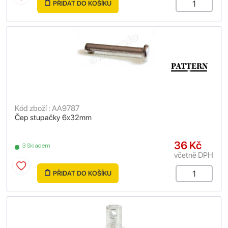
PŘIDAT DO KOŠÍKU
Kód zboží : AA9787
Čep stupačky 6x32mm
36 Kč
3 Skladem
včetně DPH
PŘIDAT DO KOŠÍKU