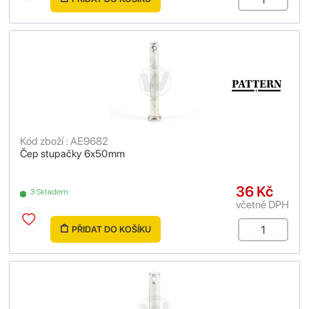
Kód zboží : AE9682
Čep stupačky 6x50mm
36 Kč
3 Skladem
včetně DPH
PŘIDAT DO KOŠÍKU