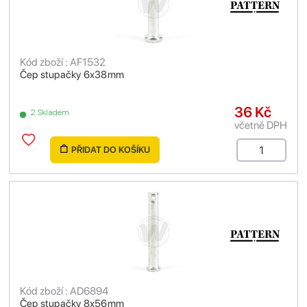
Kód zboží : AF1532
Čep stupačky 6x38mm
36 Kč
2 Skladem
včetně DPH
PŘIDAT DO KOŠÍKU
Kód zboží : AD6894
Čep stupačky 8x56mm