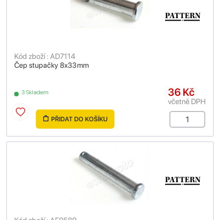
Kód zboží : AD7114
Čep stupačky 8x33mm
36 Kč
3 Skladem
včetně DPH
PŘIDAT DO KOŠÍKU