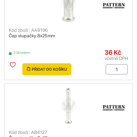
Kód zboží : AA9196
Čep stupačky 8x25mm
36 Kč
3 Skladem
včetně DPH
PŘIDAT DO KOŠÍKU
Kód zboží : AB4127