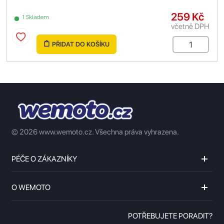
259 Kč
1 Skladem
včetně DPH
PŘIDAT DO KOŠÍKU
© 2026 www.wemoto.cz.
Všechna práva vyhrazena.
PÉČE O ZÁKAZNÍKY
O WEMOTO
POTŘEBUJETE PORADIT?