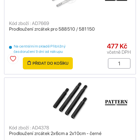
Kód zboží : AD7669
Prodloužení zrcátek pro 588510 / 581150
477 Kč
Na centrálním skladě Přibližný
včetně DPH
čas doručení 9 dní od nákupu
PŘIDAT DO KOŠÍKU
Kód zboží : AD4378
Prodloužení zrcátek 2x6cm a 2x10cm - černé