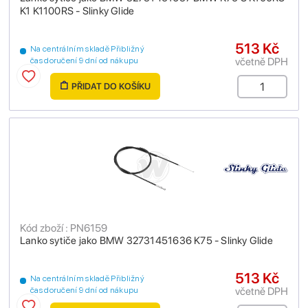
K1 K1100RS - Slinky Glide
513 Kč
Na centrálním skladě Přibližný
včetně DPH
čas doručení 9 dní od nákupu
PŘIDAT DO KOŠÍKU
Kód zboží : PN6159
Lanko sytiče jako BMW 32731451636 K75 - Slinky Glide
513 Kč
Na centrálním skladě Přibližný
včetně DPH
čas doručení 9 dní od nákupu