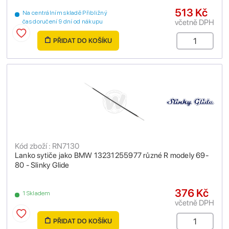
513 Kč
Na centrálním skladě Přibližný
včetně DPH
čas doručení 9 dní od nákupu
PŘIDAT DO KOŠÍKU
Kód zboží : RN7130
Lanko sytiče jako BMW 13231255977 různé R modely 69-
80 - Slinky Glide
376 Kč
1 Skladem
včetně DPH
PŘIDAT DO KOŠÍKU