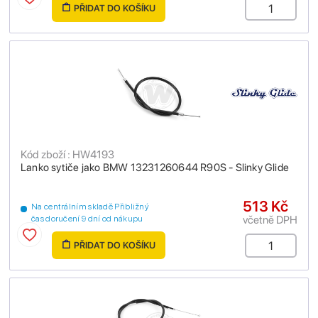
PŘIDAT DO KOŠÍKU
Kód zboží : HW4193
Lanko sytiče jako BMW 13231260644 R90S - Slinky Glide
513 Kč
Na centrálním skladě Přibližný
včetně DPH
čas doručení 9 dní od nákupu
PŘIDAT DO KOŠÍKU