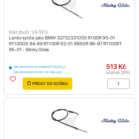
Kód zboží : VA7613
Lanko sytiče jako BMW 32732331055 R100R 95-01
R1100GS 94-99 R1100R 92-01 R850R 96-97 R1100RT
95-01 - Slinky Glide
513 Kč
Na centrálním skladě Přibližný
včetně DPH
čas doručení 9 dní od nákupu
PŘIDAT DO KOŠÍKU