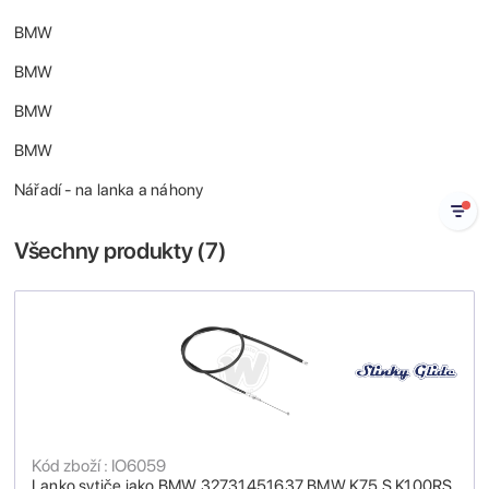
BMW
BMW
BMW
BMW
Nářadí - na lanka a náhony
Všechny produkty (
7
)
Kód zboží : IO6059
Lanko sytiče jako BMW 32731451637 BMW K75 S K100RS