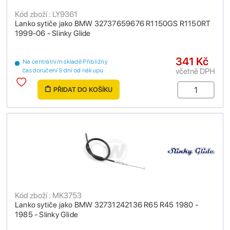
Kód zboží : LY9361
Lanko sytiče jako BMW 32737659676 R1150GS R1150RT
1999-06 - Slinky Glide
341 Kč
Na centrálním skladě Přibližný
včetně DPH
čas doručení 9 dní od nákupu
PŘIDAT DO KOŠÍKU
Kód zboží : MK3753
Lanko sytiče jako BMW 32731242136 R65 R45 1980 -
1985 - Slinky Glide