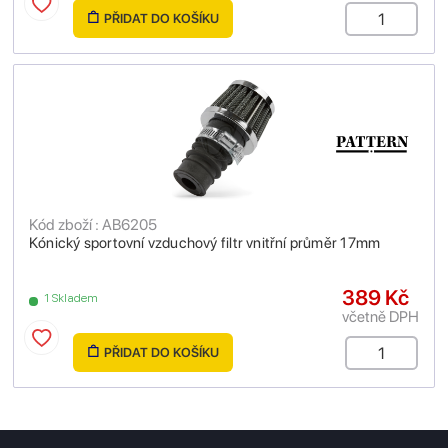
PŘIDAT DO KOŠÍKU
Kód zboží : AB6205
Kónický sportovní vzduchový filtr vnitřní průměr 17mm
389 Kč
1 Skladem
včetně DPH
PŘIDAT DO KOŠÍKU