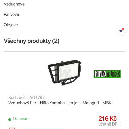
Vzduchové
Palivové
Olejové
Všechny produkty (
2
)
Kód zboží : AG1797
Vzduchový filtr - Hiflo Yamaha - Italjet - Malaguti - MBK
216 Kč
1 Skladem
včetně DPH