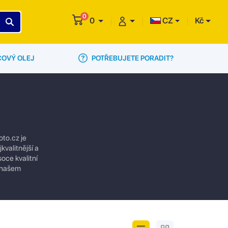
0
0
CZ
Kč
POTŘEBUJETE PORADIT?
ČOVÝ OLEJ
oto.cz je
kvalitnější a
oce kvalitní
a našem