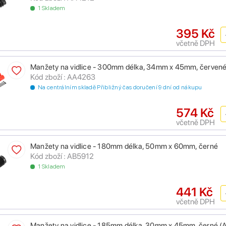
1 Skladem
395 Kč
včetně DPH
Manžety na vidlice - 300mm délka, 34mm x 45mm, červen
Kód zboží : AA4263
Na centrálním skladě Přibližný čas doručení 9 dní od nákupu
574 Kč
včetně DPH
Manžety na vidlice - 180mm délka, 50mm x 60mm, černé
Kód zboží : AB5912
1 Skladem
441 Kč
včetně DPH
Manžety na vidlice - 185mm délka, 30mm x 45mm, černé (A