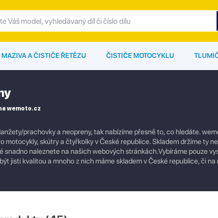
MAZIVA A ČISTIČE ŘETĚZU
ČISTIČE MOTOCYKLU
TLUMI
ny
 na wemoto.cz
Manžety/prachovky a neopreny, tak nabízíme přesně to, co hledáte. wem
ro motocykly, skútry a čtyřkolky v České republice. Skladem držíme ty nej
které snadno naleznete na našich webových stránkách.Vybíráme pouze vys
být jisti kvalitou a mnoho z nich máme skladem v České republice, či n