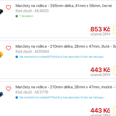
Manžety na vidlice - 365mm délka, 41mm x 56mm, černé
Kód zboží : AE4503
1 Skladem
853 Kč
včetně DPH
Manžety na vidlice - 210mm délka, 28mm x 47mm, žluté - 
Kód zboží : AD5564
Na centrálním skladě Přibližný čas doručení 9 dní od nákupu
443 Kč
včetně DPH
Manžety na vidlice - 210mm délka, 28mm x 47mm, modré -
Kód zboží : AE3776
Na centrálním skladě Přibližný čas doručení 9 dní od nákupu
443 Kč
včetně DPH