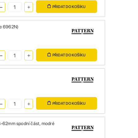
PŘIDAT DO KOŠÍKU
te 6962N)
PŘIDAT DO KOŠÍKU
PŘIDAT DO KOŠÍKU
58-62mm spodní část, modré