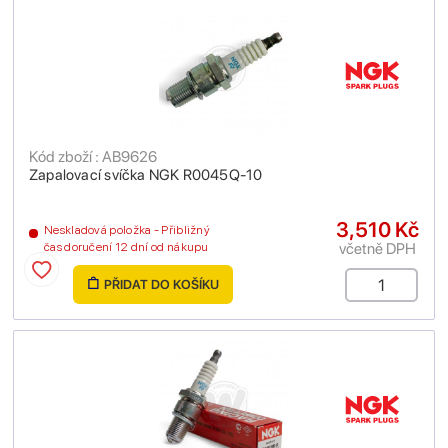
Kód zboží : AB9626
Zapalovací svíčka NGK R0045Q-10
3,510 Kč
Neskladová položka - Přibližný
včetně DPH
čas doručení 12 dní od nákupu
PŘIDAT DO KOŠÍKU