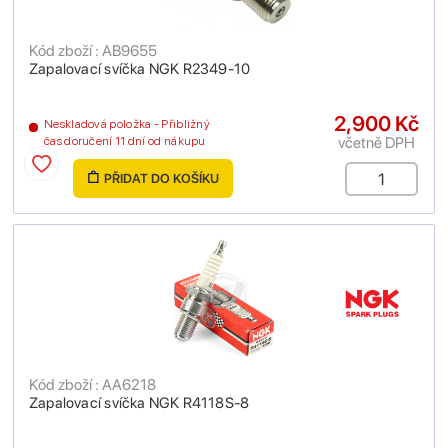
Kód zboží : AB9655
Zapalovací svíčka NGK R2349-10
2,900 Kč
Neskladová položka - Přibližný
včetně DPH
čas doručení 11 dní od nákupu
PŘIDAT DO KOŠÍKU
Kód zboží : AA6218
Zapalovací svíčka NGK R4118S-8