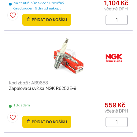
1,104 Kč
Na centrálním skladě Přibližný
včetně DPH
čas doručení 9 dní od nákupu
PŘIDAT DO KOŠÍKU
Kód zboží : AB9658
Zapalovací svíčka NGK R6252E-9
559 Kč
1 Skladem
včetně DPH
PŘIDAT DO KOŠÍKU