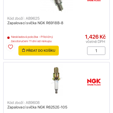
Kód zboží : AB9625
Zapalovací svíčka NGK R6918B-8
1,426 Kč
Neskladová položka - Přibližný
včetně DPH
čas doručení 11 dní od nákupu
PŘIDAT DO KOŠÍKU
Kód zboží : AB9608
Zapalovací svíčka NGK R6252E-105