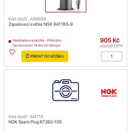
Kód zboží : AB9659
Zapalovací svíčka NGK R4118S-9
905 Kč
Neskladová položka - Přibližný
včetně DPH
čas doručení 14 dní od nákupu
PŘIDAT DO KOŠÍKU
Kód zboží : AI4114
NGK Spark Plug R7282-105