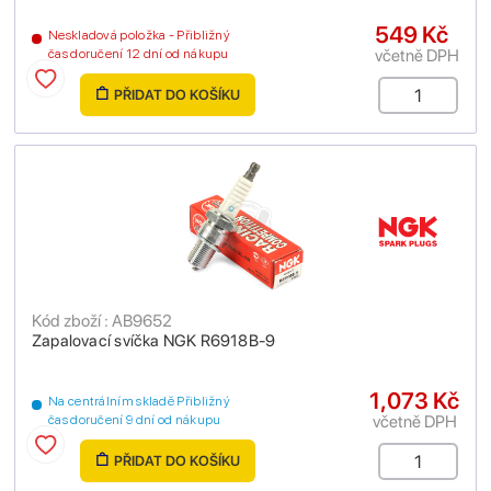
549 Kč
Neskladová položka - Přibližný
včetně DPH
čas doručení 12 dní od nákupu
PŘIDAT DO KOŠÍKU
Kód zboží : AB9652
Zapalovací svíčka NGK R6918B-9
1,073 Kč
Na centrálním skladě Přibližný
včetně DPH
čas doručení 9 dní od nákupu
PŘIDAT DO KOŠÍKU