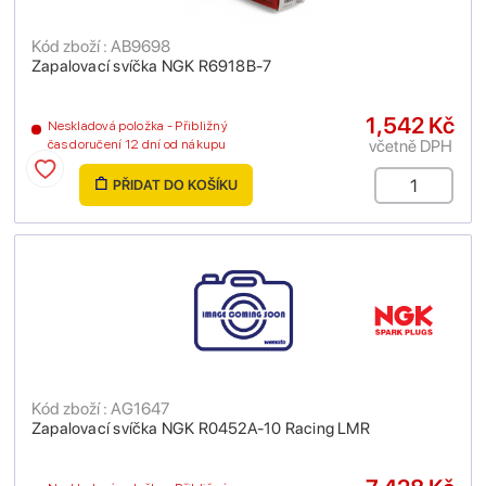
Kód zboží : AB9698
Zapalovací svíčka NGK R6918B-7
1,542 Kč
Neskladová položka - Přibližný
včetně DPH
čas doručení 12 dní od nákupu
PŘIDAT DO KOŠÍKU
Kód zboží : AG1647
Zapalovací svíčka NGK R0452A-10 Racing LMR