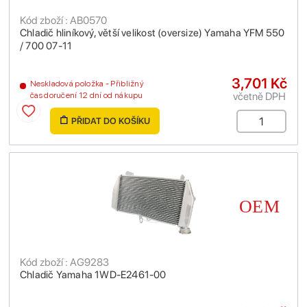
Kód zboží : AB0570
Chladič hliníkový, větší velikost (oversize) Yamaha YFM 550
/ 700 07-11
3,701 Kč
Neskladová položka - Přibližný
včetně DPH
čas doručení 12 dní od nákupu
PŘIDAT DO KOŠÍKU
Kód zboží : AG9283
Chladič Yamaha 1WD-E2461-00