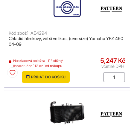
Kód zboží : AE4294
Chladič hliníkový, větší velikost (oversize) Yamaha YFZ 450
04-09
5,247 Kč
Neskladová položka - Přibližný
včetně DPH
čas doručení 12 dní od nákupu
PŘIDAT DO KOŠÍKU