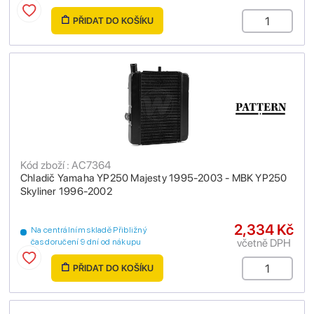
PŘIDAT DO KOŠÍKU
Kód zboží : AC7364
Chladič Yamaha YP250 Majesty 1995-2003 - MBK YP250
Skyliner 1996-2002
2,334 Kč
Na centrálním skladě Přibližný
včetně DPH
čas doručení 9 dní od nákupu
PŘIDAT DO KOŠÍKU