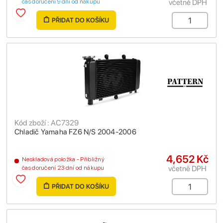
včetně DPH
čas doručení 9 dní od nákupu
PŘIDAT DO KOŠÍKU
Kód zboží : AC7329
Chladič Yamaha FZ6 N/S 2004-2006
4,652 Kč
Neskladová položka - Přibližný
včetně DPH
čas doručení 23 dní od nákupu
PŘIDAT DO KOŠÍKU