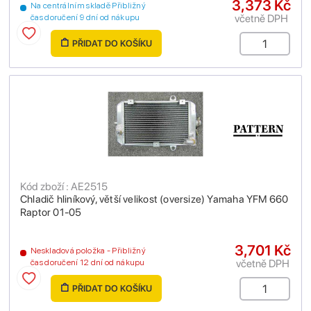
3,373 Kč
Na centrálním skladě Přibližný
včetně DPH
čas doručení 9 dní od nákupu
PŘIDAT DO KOŠÍKU
Kód zboží : AE2515
Chladič hliníkový, větší velikost (oversize) Yamaha YFM 660
Raptor 01-05
3,701 Kč
Neskladová položka - Přibližný
včetně DPH
čas doručení 12 dní od nákupu
PŘIDAT DO KOŠÍKU