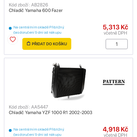
Kód zboží : AB2826
Chladič Yamaha 600 Fazer
5,313 Kč
Na centrálním skladě Přibližný
včetně DPH
čas doručení 9 dní od nákupu
PŘIDAT DO KOŠÍKU
Kód zboží : AA5447
Chladič Yamaha YZF 1000 R1 2002-2003
4,918 Kč
Na centrálním skladě Přibližný
včetně DPH
čas doručení 9 dní od nákupu