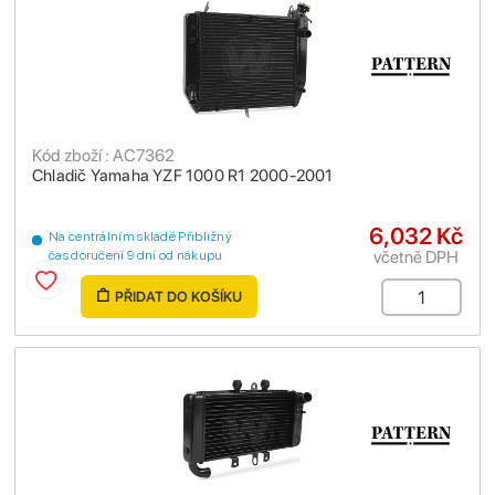
Kód zboží : AC7362
Chladič Yamaha YZF 1000 R1 2000-2001
6,032 Kč
Na centrálním skladě Přibližný
včetně DPH
čas doručení 9 dní od nákupu
PŘIDAT DO KOŠÍKU