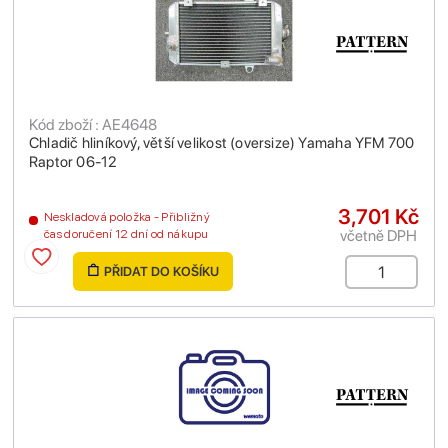
Kód zboží : AE4648
Chladič hliníkový, větší velikost (oversize) Yamaha YFM 700
Raptor 06-12
3,701 Kč
Neskladová položka - Přibližný
včetně DPH
čas doručení 12 dní od nákupu
PŘIDAT DO KOŠÍKU