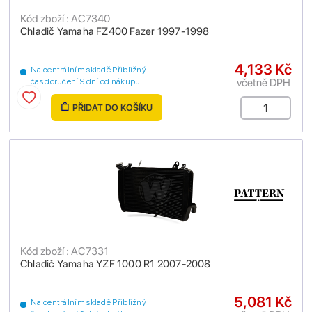
Kód zboží : AC7340
Chladič Yamaha FZ400 Fazer 1997-1998
4,133 Kč
Na centrálním skladě Přibližný
včetně DPH
čas doručení 9 dní od nákupu
PŘIDAT DO KOŠÍKU
Kód zboží : AC7331
Chladič Yamaha YZF 1000 R1 2007-2008
5,081 Kč
Na centrálním skladě Přibližný