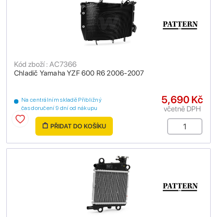
Kód zboží : AC7366
Chladič Yamaha YZF 600 R6 2006-2007
5,690 Kč
Na centrálním skladě Přibližný
včetně DPH
čas doručení 9 dní od nákupu
PŘIDAT DO KOŠÍKU