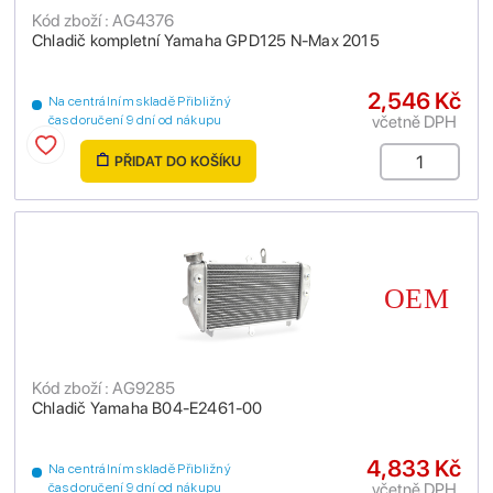
Kód zboží : AG4376
Chladič kompletní Yamaha GPD125 N-Max 2015
2,546 Kč
Na centrálním skladě Přibližný
včetně DPH
čas doručení 9 dní od nákupu
PŘIDAT DO KOŠÍKU
Kód zboží : AG9285
Chladič Yamaha B04-E2461-00
4,833 Kč
Na centrálním skladě Přibližný
včetně DPH
čas doručení 9 dní od nákupu