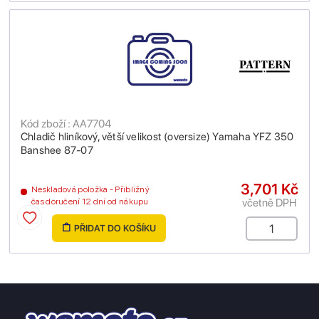
Kód zboží : AA7704
Chladič hliníkový, větší velikost (oversize) Yamaha YFZ 350
Banshee 87-07
3,701 Kč
Neskladová položka - Přibližný
včetně DPH
čas doručení 12 dní od nákupu
PŘIDAT DO KOŠÍKU