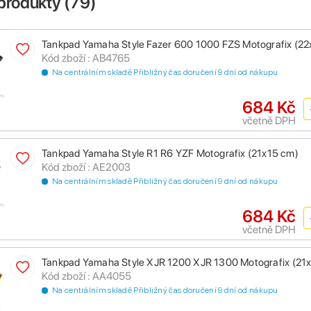
produkty (
79
)
Tankpad Yamaha Style Fazer 600 1000 FZS Motografix (22
Kód zboží : AB4765
Na centrálním skladě Přibližný čas doručení 9 dní od nákupu
684 Kč
včetně DPH
Tankpad Yamaha Style R1 R6 YZF Motografix (21x15 cm)
Kód zboží : AE2003
Na centrálním skladě Přibližný čas doručení 9 dní od nákupu
684 Kč
včetně DPH
Tankpad Yamaha Style XJR 1200 XJR 1300 Motografix (21
Kód zboží : AA4055
Na centrálním skladě Přibližný čas doručení 9 dní od nákupu