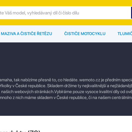
MAZIVA A ČISTIČE ŘETĚZU
ČISTIČE MOTOCYKLU
TLUMI
amaha, tak nabízíme přesně to, co hledáte. wemoto.cz je předním speci
tyřkolky v České republice. Skladem držíme ty nejkvalitnější a nejžádaněj
 na našich webových stránkách.Vybíráme pouze vysoce kvalitní díly od o
u a mnoho z nich máme skladem v České republice, či na našem centráln