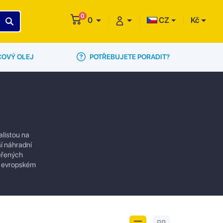
0
0
CZ
Kč
POTŘEBUJETE PORADIT?
ČOVÝ OLEJ
alistou na
ší náhradní
věřených
ím evropském