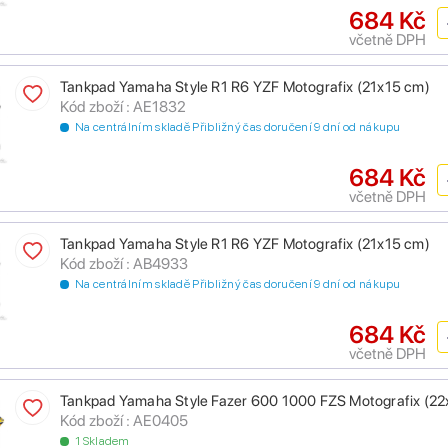
684 Kč
včetně DPH
Tankpad Yamaha Style R1 R6 YZF Motografix (21x15 cm)
Kód zboží : AE1832
Na centrálním skladě Přibližný čas doručení 9 dní od nákupu
684 Kč
včetně DPH
Tankpad Yamaha Style R1 R6 YZF Motografix (21x15 cm)
Kód zboží : AB4933
Na centrálním skladě Přibližný čas doručení 9 dní od nákupu
684 Kč
včetně DPH
Tankpad Yamaha Style Fazer 600 1000 FZS Motografix (22
Kód zboží : AE0405
1 Skladem