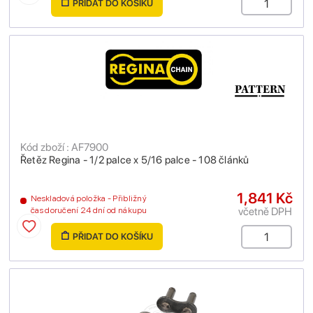
PŘIDAT DO KOŠÍKU
Kód zboží : AF7900
Řetěz Regina - 1/2 palce x 5/16 palce - 108 článků
1,841 Kč
Neskladová položka - Přibližný
včetně DPH
čas doručení 24 dní od nákupu
PŘIDAT DO KOŠÍKU