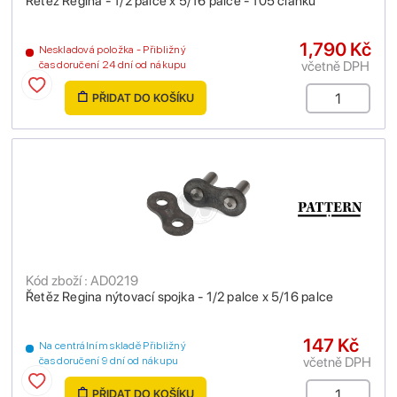
Řetěz Regina - 1/2 palce x 5/16 palce - 105 článků
1,790 Kč
Neskladová položka - Přibližný
včetně DPH
čas doručení 24 dní od nákupu
PŘIDAT DO KOŠÍKU
Kód zboží : AD0219
Řetěz Regina nýtovací spojka - 1/2 palce x 5/16 palce
147 Kč
Na centrálním skladě Přibližný
včetně DPH
čas doručení 9 dní od nákupu
PŘIDAT DO KOŠÍKU