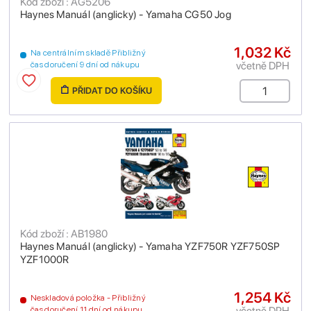
Kód zboží : AG5206
Haynes Manuál (anglicky) - Yamaha CG50 Jog
1,032 Kč
Na centrálním skladě Přibližný
včetně DPH
čas doručení 9 dní od nákupu
PŘIDAT DO KOŠÍKU
Kód zboží : AB1980
Haynes Manuál (anglicky) - Yamaha YZF750R YZF750SP
YZF1000R
1,254 Kč
Neskladová položka - Přibližný
včetně DPH
čas doručení 11 dní od nákupu