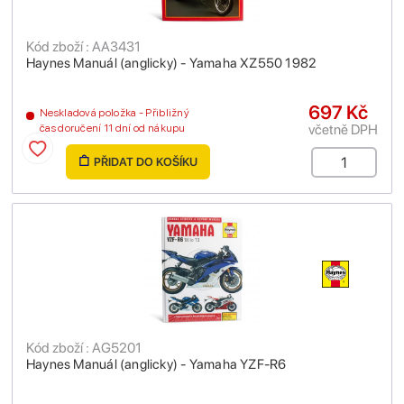
Kód zboží : AA3431
Haynes Manuál (anglicky) - Yamaha XZ550 1982
697 Kč
Neskladová položka - Přibližný
včetně DPH
čas doručení 11 dní od nákupu
PŘIDAT DO KOŠÍKU
Kód zboží : AG5201
Haynes Manuál (anglicky) - Yamaha YZF-R6