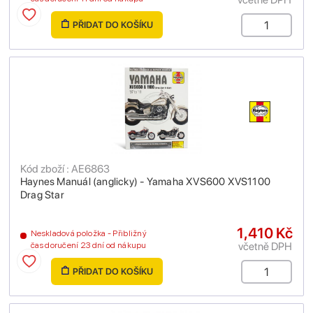
PŘIDAT DO KOŠÍKU
Kód zboží : AE6863
Haynes Manuál (anglicky) - Yamaha XVS600 XVS1100
Drag Star
1,410 Kč
Neskladová položka - Přibližný
včetně DPH
čas doručení 23 dní od nákupu
PŘIDAT DO KOŠÍKU