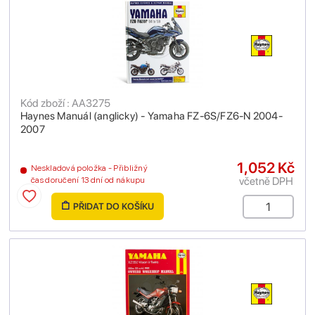
Kód zboží : AA3275
Haynes Manuál (anglicky) - Yamaha FZ-6S/FZ6-N 2004-
2007
1,052 Kč
Neskladová položka - Přibližný
včetně DPH
čas doručení 13 dní od nákupu
PŘIDAT DO KOŠÍKU