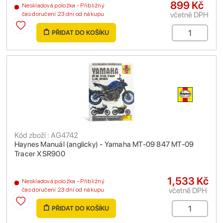
899 Kč
Neskladová položka - Přibližný
včetně DPH
čas doručení 23 dní od nákupu
PŘIDAT DO KOŠÍKU
Kód zboží : AG4742
Haynes Manuál (anglicky) - Yamaha MT-09 847 MT-09
Tracer XSR900
1,533 Kč
Neskladová položka - Přibližný
včetně DPH
čas doručení 23 dní od nákupu
PŘIDAT DO KOŠÍKU