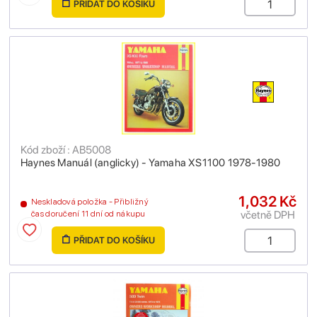
PŘIDAT DO KOŠÍKU
Kód zboží : AB5008
Haynes Manuál (anglicky) - Yamaha XS1100 1978-1980
1,032 Kč
Neskladová položka - Přibližný
včetně DPH
čas doručení 11 dní od nákupu
PŘIDAT DO KOŠÍKU