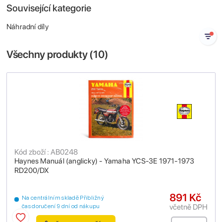
Související kategorie
Náhradní díly
Všechny produkty (
10
)
Kód zboží : AB0248
Haynes Manuál (anglicky) - Yamaha YCS-3E 1971-1973
RD200/DX
891 Kč
Na centrálním skladě Přibližný
včetně DPH
čas doručení 9 dní od nákupu