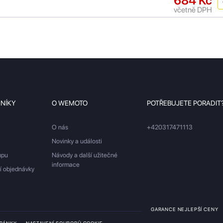
684 Kč
včetně DPH
ZNÍKY
O WEMOTO
POTŘEBUJETE PORADIT
O nás
+420317471113
Novinky a události
upu
Návody a další užitečné
informace
ší objednávky
GARANCE NEJLEPŠÍ CENY