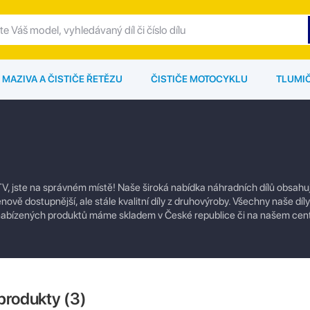
MAZIVA A ČISTIČE ŘETĚZU
ČISTIČE MOTOCYKLU
TLUMI
TV, jste na správném místě! Naše široká nabídka náhradních dílů obsahuj
enově dostupnější, ale stále kvalitní díly z druhovýroby. Všechny naše dí
u nabízených produktů máme skladem v České republice či na našem cen
produkty (
3
)