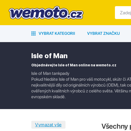
VYBRAT KATEGORII
VYBRAT ZNAČKU
Isle of Man
Objednávejte Isle of Man online na wemoto.cz
Isle of Man tankpady
Pokud hledáte Isle of Man pro váš motocykl, skútr či A
nejkvalitnější díly od originálních výrobců (OEM), tak c
ověřených kvalitních výrobců z celého světa. Většin
evropském skladě.
Všechny 