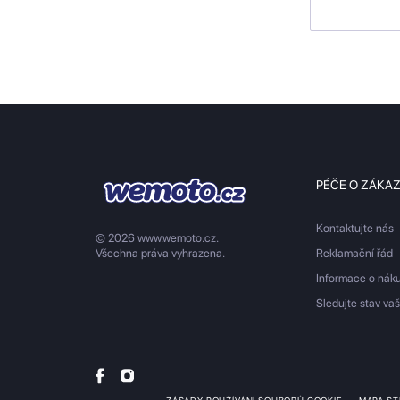
PÉČE O ZÁKA
Kontaktujte nás
© 2026 www.wemoto.cz.
Všechna práva vyhrazena.
Reklamační řád
Informace o nák
Sledujte stav va