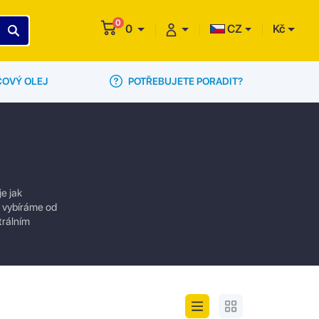
0
0
CZ
Kč
POTŘEBUJETE PORADIT?
ČOVÝ OLEJ
e jak
ly vybíráme od
trálním