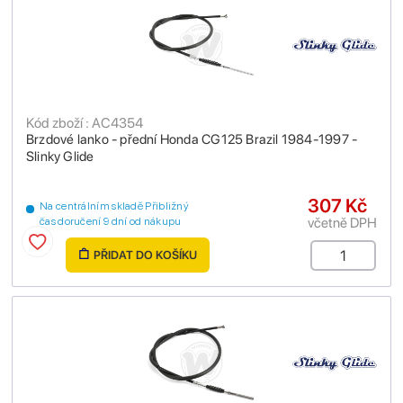
Kód zboží : AC4354
Brzdové lanko - přední Honda CG125 Brazil 1984-1997 -
Slinky Glide
307 Kč
Na centrálním skladě Přibližný
včetně DPH
čas doručení 9 dní od nákupu
PŘIDAT DO KOŠÍKU