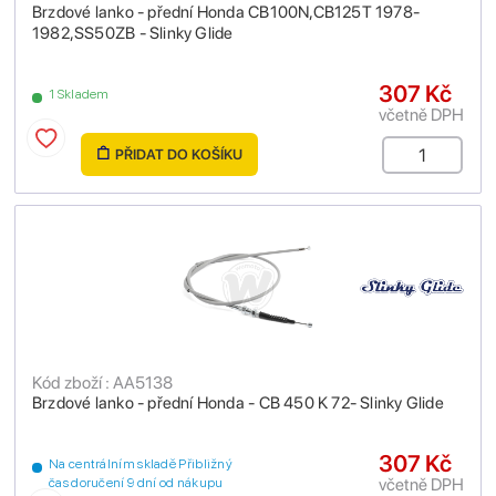
Brzdové lanko - přední Honda CB100N,CB125T 1978-
1982,SS50ZB - Slinky Glide
307 Kč
1 Skladem
včetně DPH
PŘIDAT DO KOŠÍKU
Kód zboží : AA5138
Brzdové lanko - přední Honda - CB 450 K 72- Slinky Glide
307 Kč
Na centrálním skladě Přibližný
včetně DPH
čas doručení 9 dní od nákupu