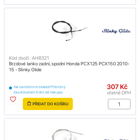
Kód zboží : AH8321
Brzdové lanko zadní, spodní Honda PCX125 PCX150 2010-
15 - Slinky Glide
307 Kč
Na centrálním skladě Přibližný
včetně DPH
čas doručení 9 dní od nákupu
PŘIDAT DO KOŠÍKU