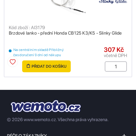
Kód zboží : AI3179
Brzdové lanko - přední Honda CB125 K3/K5 - Slinky Glide
307 Kč
Na centrálním skladě Přibližný
včetně DPH
čas doručení 9 dní od nákupu
PŘIDAT DO KOŠÍKU
© 2026 www.wemoto.cz.
Všechna práva vyhrazena.