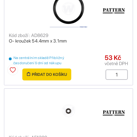
Kód zboží : AD8629
O- kroužek 54.4mm x 3.1mm
53 Kč
Na centrálním skladě Přibližný
včetně DPH
čas doručení 9 dní od nákupu
PŘIDAT DO KOŠÍKU