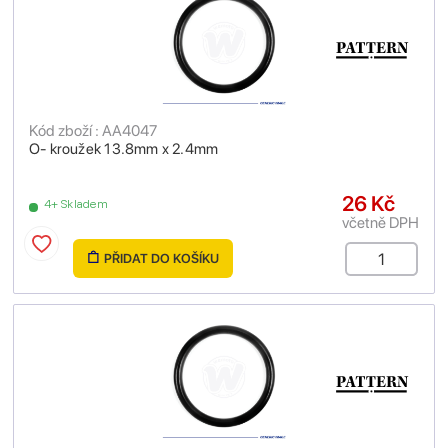
Kód zboží : AA4047
O- kroužek 13.8mm x 2.4mm
26 Kč
4+ Skladem
včetně DPH
PŘIDAT DO KOŠÍKU