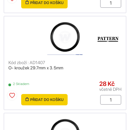
PŘIDAT DO KOŠÍKU
Kód zboží : AD1407
O- kroužek 29.7mm x 3.5mm
28 Kč
2 Skladem
včetně DPH
PŘIDAT DO KOŠÍKU