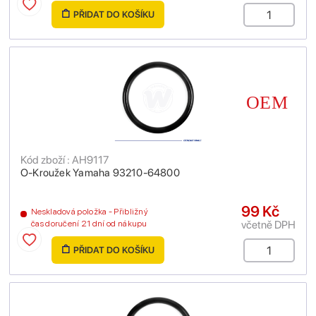
PŘIDAT DO KOŠÍKU
Kód zboží : AH9117
O-Kroužek Yamaha 93210-64800
99 Kč
Neskladová položka - Přibližný
včetně DPH
čas doručení 21 dní od nákupu
PŘIDAT DO KOŠÍKU