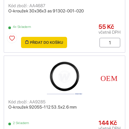
Kód zboží : AA4687
O-kroužek 30x36x3 as 91302-001-020
55 Kč
4+ Skladem
včetně DPH
PŘIDAT DO KOŠÍKU
Kód zboží : AA9285
O-kroužek 92055-112 53.5x2.6 mm
144 Kč
2 Skladem
včetně DPH