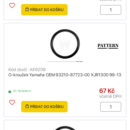
PŘIDAT DO KOŠÍKU
Kód zboží : AE6209
O-kroužek Yamaha OEM 93210-87723-00 XJR1300 99-13
67 Kč
4+ Skladem
včetně DPH
PŘIDAT DO KOŠÍKU