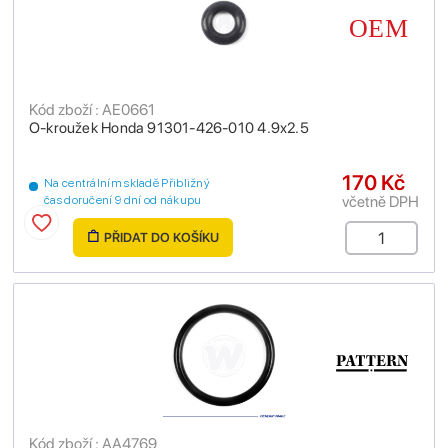
Kód zboží : AE0661
O-kroužek Honda 91301-426-010 4.9x2.5
170 Kč
Na centrálním skladě Přibližný
včetně DPH
čas doručení 9 dní od nákupu
PŘIDAT DO KOŠÍKU
Kód zboží : AA4769