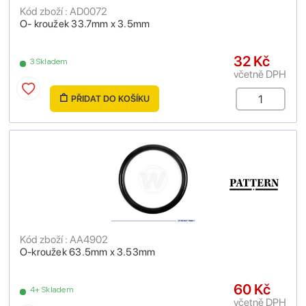
Kód zboží : AD0072
O- kroužek 33.7mm x 3.5mm
32 Kč
3 Skladem
včetně DPH
PŘIDAT DO KOŠÍKU
Kód zboží : AA4902
O-kroužek 63.5mm x 3.53mm
60 Kč
4+ Skladem
včetně DPH