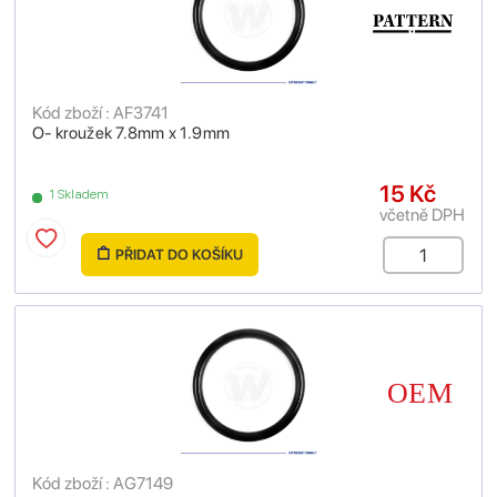
Kód zboží : AF3741
O- kroužek 7.8mm x 1.9mm
15 Kč
1 Skladem
včetně DPH
PŘIDAT DO KOŠÍKU
Kód zboží : AG7149