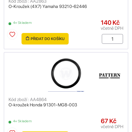
Kód zboží : AA2863
O-Kroužek (4X7) Yamaha 93210-62446
140 Kč
4+ Skladem
včetně DPH
PŘIDAT DO KOŠÍKU
Kód zboží : AA4864
O-kroužek Honda 91301-MG8-003
67 Kč
4+ Skladem
včetně DPH