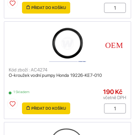
PŘIDAT DO KOŠÍKU
Kód zboží : AC4274
O-kroužek vodní pumpy Honda 19226-KE7-010
190 Kč
1 Skladem
včetně DPH
PŘIDAT DO KOŠÍKU