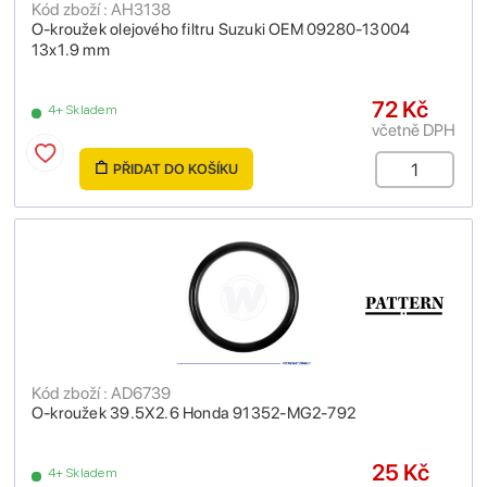
Kód zboží : AH3138
O-kroužek olejového filtru Suzuki OEM 09280-13004
13x1.9 mm
72 Kč
4+ Skladem
včetně DPH
PŘIDAT DO KOŠÍKU
Kód zboží : AD6739
O-kroužek 39.5X2.6 Honda 91352-MG2-792
25 Kč
4+ Skladem