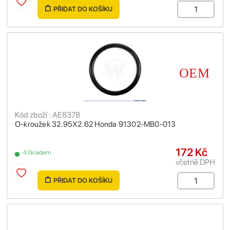
PŘIDAT DO KOŠÍKU
Kód zboží : AE8378
O-kroužek 32.95X2.62 Honda 91302-MB0-013
172 Kč
4 Skladem
včetně DPH
PŘIDAT DO KOŠÍKU