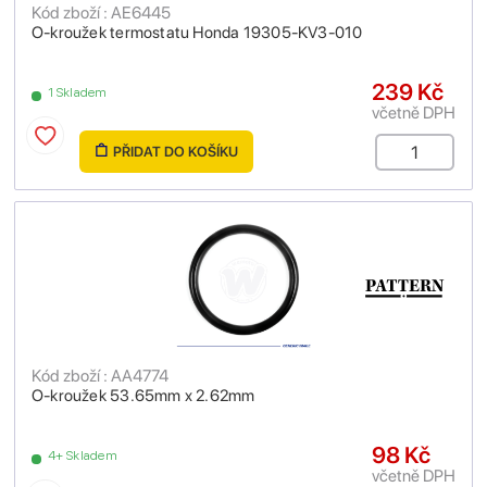
Kód zboží : AE6445
O-kroužek termostatu Honda 19305-KV3-010
239 Kč
1 Skladem
včetně DPH
PŘIDAT DO KOŠÍKU
Kód zboží : AA4774
O-kroužek 53.65mm x 2.62mm
98 Kč
4+ Skladem
včetně DPH