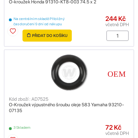
O-kroužek Honda 91310-KT8-003 74.5 x 2
244 Kč
Na centrálním skladě Přibližný
včetně DPH
čas doručení 9 dní od nákupu
PŘIDAT DO KOŠÍKU
Kód zboží : AD7525
O-Kroužek výpustného šroubu oleje 583 Yamaha 93210-
07135
72 Kč
3 Skladem
včetně DPH