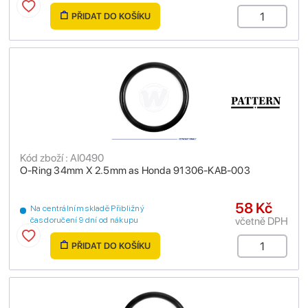
PŘIDAT DO KOŠÍKU
Kód zboží : AI0490
O-Ring 34mm X 2.5mm as Honda 91306-KAB-003
58 Kč
Na centrálním skladě Přibližný
včetně DPH
čas doručení 9 dní od nákupu
PŘIDAT DO KOŠÍKU