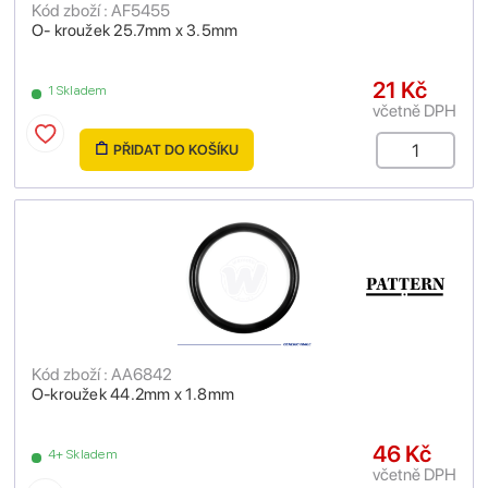
Kód zboží : AF5455
O- kroužek 25.7mm x 3.5mm
21 Kč
1 Skladem
včetně DPH
PŘIDAT DO KOŠÍKU
Kód zboží : AA6842
O-kroužek 44.2mm x 1.8mm
46 Kč
4+ Skladem
včetně DPH