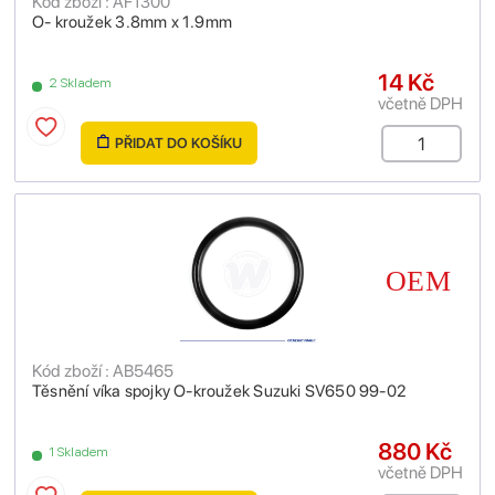
Kód zboží : AF1300
O- kroužek 3.8mm x 1.9mm
14 Kč
2 Skladem
včetně DPH
PŘIDAT DO KOŠÍKU
Kód zboží : AB5465
Těsnění víka spojky O-kroužek Suzuki SV650 99-02
880 Kč
1 Skladem
včetně DPH