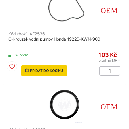
Kód zboží : AF2536
O-kroužek vodní pumpy Honda 19226-KWN-900
103 Kč
1 Skladem
včetně DPH
PŘIDAT DO KOŠÍKU