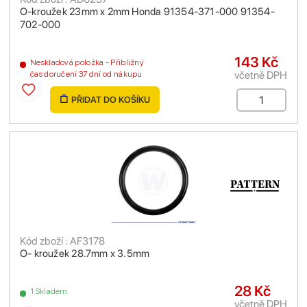
O-kroužek 23mm x 2mm Honda 91354-371-000 91354-
702-000
143 Kč
Neskladová položka - Přibližný
včetně DPH
čas doručení 37 dní od nákupu
PŘIDAT DO KOŠÍKU
Kód zboží : AF3178
O- kroužek 28.7mm x 3.5mm
28 Kč
1 Skladem
včetně DPH