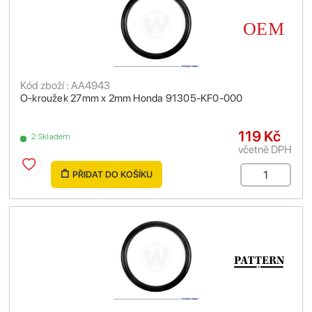
Kód zboží : AA4943
O-kroužek 27mm x 2mm Honda 91305-KF0-000
119 Kč
2 Skladem
včetně DPH
PŘIDAT DO KOŠÍKU