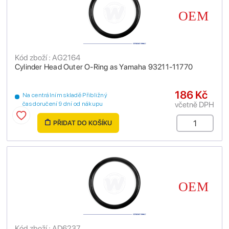
Kód zboží : AG2164
Cylinder Head Outer O-Ring as Yamaha 93211-11770
186 Kč
Na centrálním skladě Přibližný
včetně DPH
čas doručení 9 dní od nákupu
PŘIDAT DO KOŠÍKU
Kód zboží : AD6237