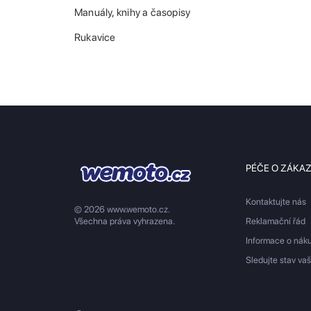
Manuály, knihy a časopisy
Rukavice
PÉČE O ZÁKA
Kontaktujte nás
© 2026 www.wemoto.cz.
Všechna práva vyhrazena.
Reklamační řád
Informace o nák
Sledujte stav va