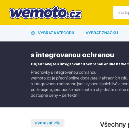
VYBRAT KATEGORII
VYBRAT ZNAČKU
s integrovanou ochranou
Objednávejte s integrovanou ochranou online na we
Prachovky s integrovanou ochranou
wemoto.cz je přední online dodavatel náhradních dílů,
s integrovanou ochranou jsou vysoce spolehlivé a poch
potřebujete, jednoduše naleznete a objednáte online na
dostupné ceny – perfektní!
Všechny 