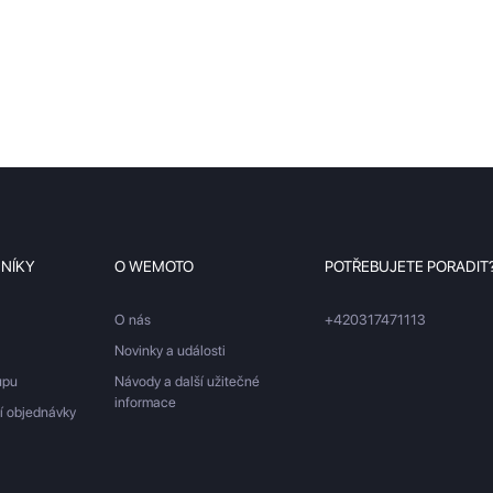
ZNÍKY
O WEMOTO
POTŘEBUJETE PORADIT
O nás
+420317471113
Novinky a události
upu
Návody a další užitečné
informace
ší objednávky