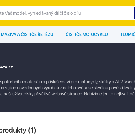
MAZIVA A ČISTIČE ŘETĚZU
ČISTIČE MOTOCYKLU
TLUMI
moto.cz
 spotřebního materiálu a příslušenství pro motocykly, skútry a ATV. Vše
ázejí od osvědčených výrobců z celého světa se skvělou pověstí kvality
 naší uživatelsky přívětivé webové stránce. Nabízíme jen to nejkvalitněj
produkty (
1
)