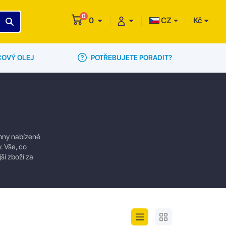
0
0
CZ
Kč
POTŘEBUJETE PORADIT?
ČOVÝ OLEJ
chny nabízené
. Vše, co
ší zboží za