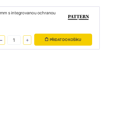
55mm s integrovanou ochranou
PŘIDAT DO KOŠÍKU