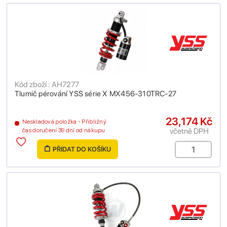
Kód zboží : AH7277
Tlumič pérování YSS série X MX456-310TRC-27
23,174 Kč
Neskladová položka - Přibližný
včetně DPH
čas doručení 39 dní od nákupu
PŘIDAT DO KOŠÍKU