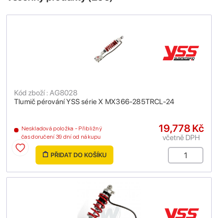
Kód zboží : AG8028
Tlumič pérování YSS série X MX366-285TRCL-24
19,778 Kč
Neskladová položka - Přibližný
včetně DPH
čas doručení 39 dní od nákupu
PŘIDAT DO KOŠÍKU