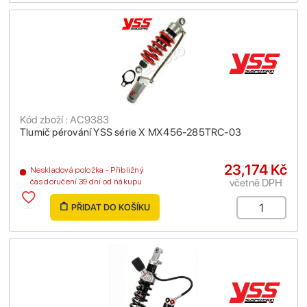
Kód zboží : AC9383
Tlumič pérování YSS série X MX456-285TRC-03
23,174 Kč
Neskladová položka - Přibližný
včetně DPH
čas doručení 39 dní od nákupu
PŘIDAT DO KOŠÍKU