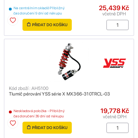
25,439 Kč
Na centrálním skladě Přibližný
včetně DPH
čas doručení 9 dní od nákupu
PŘIDAT DO KOŠÍKU
Kód zboží : AH5100
Tlumič pérování YSS série X MX366-310TRCL-03
19,778 Kč
Neskladová položka - Přibližný
včetně DPH
čas doručení 39 dní od nákupu
PŘIDAT DO KOŠÍKU