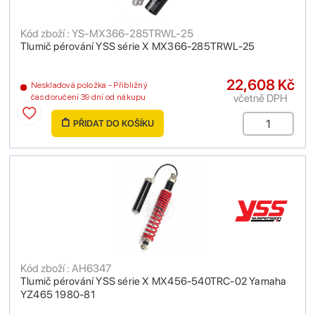
Kód zboží : YS-MX366-285TRWL-25
Tlumič pérování YSS série X MX366-285TRWL-25
22,608 Kč
Neskladová položka - Přibližný
včetně DPH
čas doručení 39 dní od nákupu
PŘIDAT DO KOŠÍKU
Kód zboží : AH6347
Tlumič pérování YSS série X MX456-540TRC-02 Yamaha
YZ465 1980-81