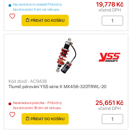
19,778 Kč
Na centrálním skladě Přibližný
včetně DPH
čas doručení 9 dní od nákupu
PŘIDAT DO KOŠÍKU
Kód zboží : AC9438
Tlumič pérování YSS série X MX456-320TRWL-20
25,651 Kč
Neskladová položka - Přibližný
včetně DPH
čas doručení 39 dní od nákupu
PŘIDAT DO KOŠÍKU