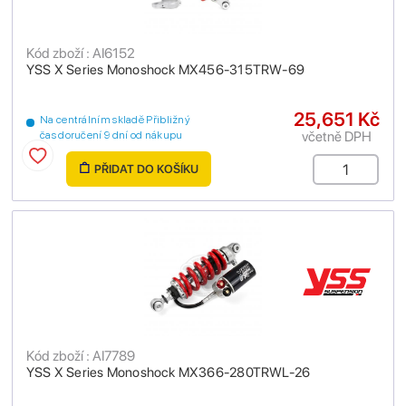
Kód zboží : AI6152
YSS X Series Monoshock MX456-315TRW-69
25,651 Kč
Na centrálním skladě Přibližný
včetně DPH
čas doručení 9 dní od nákupu
PŘIDAT DO KOŠÍKU
Kód zboží : AI7789
YSS X Series Monoshock MX366-280TRWL-26