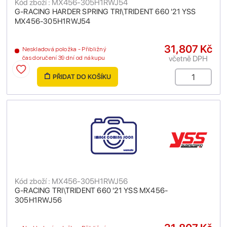
Kód zboží : MX456-305H1RWJ54
G-RACING HARDER SPRING TRI\TRIDENT 660 '21 YSS
MX456-305H1RWJ54
31,807 Kč
Neskladová položka - Přibližný
včetně DPH
čas doručení 39 dní od nákupu
PŘIDAT DO KOŠÍKU
Kód zboží : MX456-305H1RWJ56
G-RACING TRI\TRIDENT 660 '21 YSS MX456-
305H1RWJ56