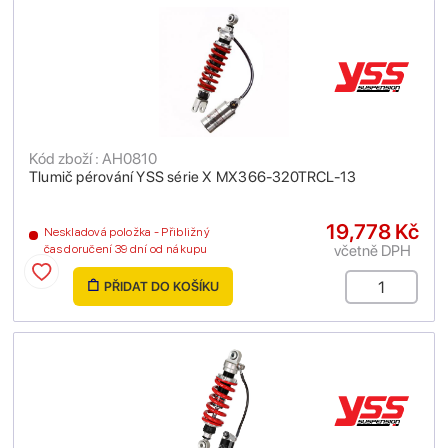
Kód zboží : AH0810
Tlumič pérování YSS série X MX366-320TRCL-13
19,778 Kč
Neskladová položka - Přibližný
včetně DPH
čas doručení 39 dní od nákupu
PŘIDAT DO KOŠÍKU