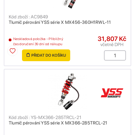
Kód zboží : AC9849
Tlumič pérování YSS série X MX456-360H1RWL-11
31,807 Kč
Neskladová položka - Přibližný
včetně DPH
čas doručení 39 dní od nákupu
PŘIDAT DO KOŠÍKU
Kód zboží : YS-MX366-285TRCL-21
Tlumič pérování YSS série X MX366-285TRCL-21