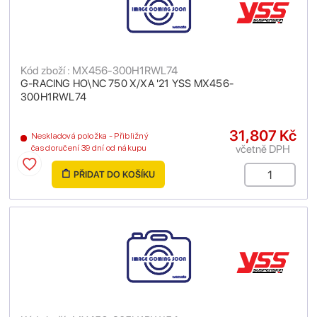
Kód zboží : MX456-300H1RWL74
G-RACING HO\NC 750 X/XA '21 YSS MX456-
300H1RWL74
31,807 Kč
Neskladová položka - Přibližný
včetně DPH
čas doručení 39 dní od nákupu
PŘIDAT DO KOŠÍKU