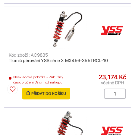
Kód zboží : AC9835
Tlumič pérování YSS série X MX456-355TRCL-10
23,174 Kč
Neskladová položka - Přibližný
včetně DPH
čas doručení 39 dní od nákupu
PŘIDAT DO KOŠÍKU