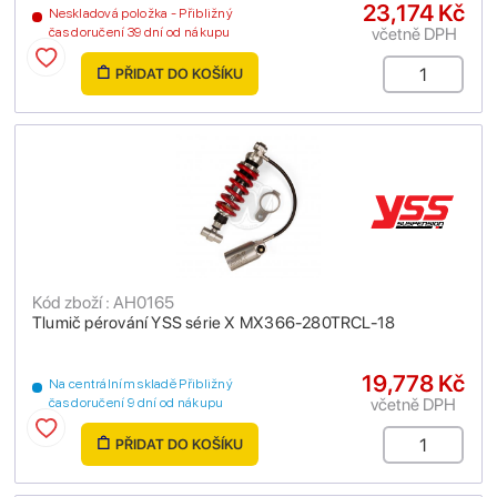
23,174 Kč
Neskladová položka - Přibližný
včetně DPH
čas doručení 39 dní od nákupu
PŘIDAT DO KOŠÍKU
Kód zboží : AH0165
Tlumič pérování YSS série X MX366-280TRCL-18
19,778 Kč
Na centrálním skladě Přibližný
včetně DPH
čas doručení 9 dní od nákupu
PŘIDAT DO KOŠÍKU