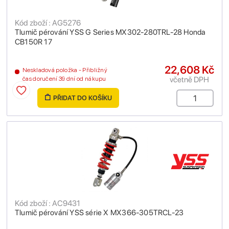
Kód zboží : AG5276
Tlumič pérování YSS G Series MX302-280TRL-28 Honda
CB150R 17
22,608 Kč
Neskladová položka - Přibližný
včetně DPH
čas doručení 39 dní od nákupu
PŘIDAT DO KOŠÍKU
Kód zboží : AC9431
Tlumič pérování YSS série X MX366-305TRCL-23