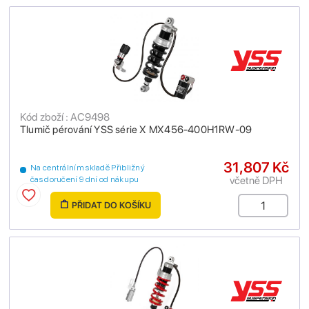
Kód zboží : AC9498
Tlumič pérování YSS série X MX456-400H1RW-09
31,807 Kč
Na centrálním skladě Přibližný
včetně DPH
čas doručení 9 dní od nákupu
PŘIDAT DO KOŠÍKU