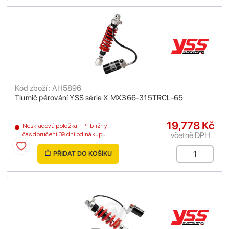
Kód zboží : AH5896
Tlumič pérování YSS série X MX366-315TRCL-65
19,778 Kč
Neskladová položka - Přibližný
včetně DPH
čas doručení 39 dní od nákupu
PŘIDAT DO KOŠÍKU