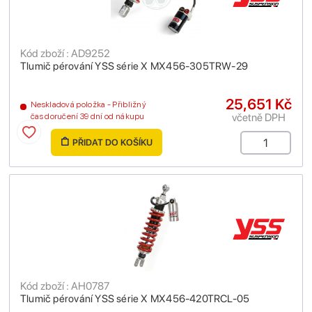
Kód zboží : AD9252
Tlumič pérování YSS série X MX456-305TRW-29
25,651 Kč
Neskladová položka - Přibližný
včetně DPH
čas doručení 39 dní od nákupu
PŘIDAT DO KOŠÍKU
Kód zboží : AH0787
Tlumič pérování YSS série X MX456-420TRCL-05