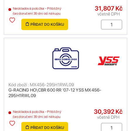
31,807 Kč
Neskladová položka - Přibližný
včetně DPH
čas doručení 39 dní od nákupu
PŘIDAT DO KOŠÍKU
Kód zboží : MX456-295H1RWL09
G-RACING HO\CBR 600 RR '07-12 YSS MX456-
295H1RWL09
30,392 Kč
Neskladová položka - Přibližný
včetně DPH
čas doručení 39 dní od nákupu
PŘIDAT DO KOŠÍKU