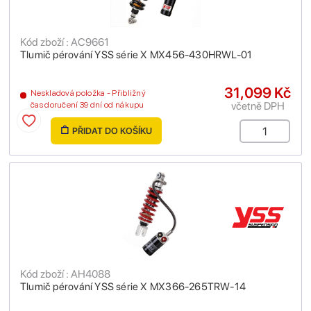
Kód zboží : AC9661
Tlumič pérování YSS série X MX456-430HRWL-01
31,099 Kč
Neskladová položka - Přibližný
včetně DPH
čas doručení 39 dní od nákupu
PŘIDAT DO KOŠÍKU
Kód zboží : AH4088
Tlumič pérování YSS série X MX366-265TRW-14