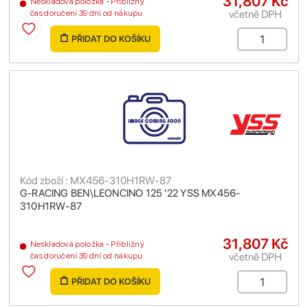
31,807 Kč
Neskladová položka - Přibližný
včetně DPH
čas doručení 39 dní od nákupu
PŘIDAT DO KOŠÍKU
Kód zboží : MX456-310H1RW-87
G-RACING BEN\LEONCINO 125 '22 YSS MX456-
310H1RW-87
31,807 Kč
Neskladová položka - Přibližný
včetně DPH
čas doručení 39 dní od nákupu
PŘIDAT DO KOŠÍKU