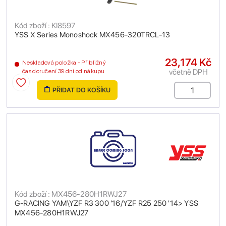
Kód zboží : KI8597
YSS X Series Monoshock MX456-320TRCL-13
23,174 Kč
Neskladová položka - Přibližný
včetně DPH
čas doručení 39 dní od nákupu
PŘIDAT DO KOŠÍKU
Kód zboží : MX456-280H1RWJ27
G-RACING YAM\YZF R3 300 '16/YZF R25 250 '14> YSS
MX456-280H1RWJ27