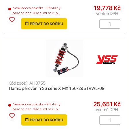
19,778 Kč
Neskladová položka - Přibližný
včetně DPH
čas doručení 39 dní od nákupu
PŘIDAT DO KOŠÍKU
Kód zboží : AH0755
Tlumič pérování YSS série X MX456-295TRWL-09
25,651 Kč
Neskladová položka - Přibližný
včetně DPH
čas doručení 39 dní od nákupu
PŘIDAT DO KOŠÍKU