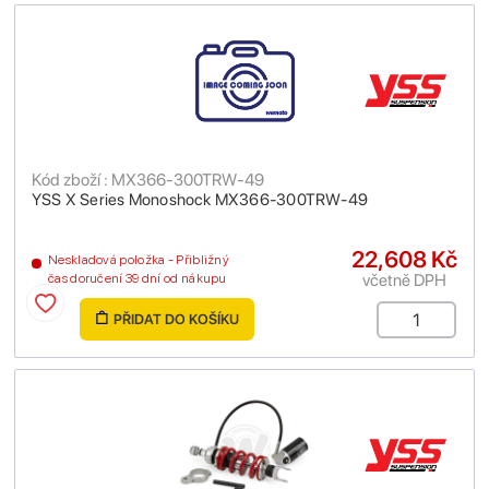
Kód zboží : MX366-300TRW-49
YSS X Series Monoshock MX366-300TRW-49
22,608 Kč
Neskladová položka - Přibližný
včetně DPH
čas doručení 39 dní od nákupu
PŘIDAT DO KOŠÍKU