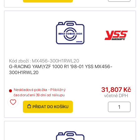
Kód zboží : MX456-300H1RWL20
G-RACING YAM\YZF 1000 R1 '98-01 YSS MX456-
300H1RWL20
31,807 Kč
Neskladová položka - Přibližný
včetně DPH
čas doručení 39 dní od nákupu
PŘIDAT DO KOŠÍKU