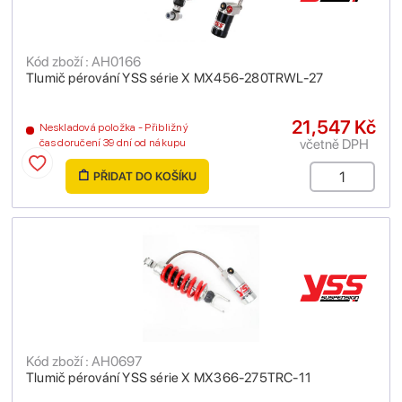
Kód zboží : AH0166
Tlumič pérování YSS série X MX456-280TRWL-27
21,547 Kč
Neskladová položka - Přibližný
včetně DPH
čas doručení 39 dní od nákupu
PŘIDAT DO KOŠÍKU
Kód zboží : AH0697
Tlumič pérování YSS série X MX366-275TRC-11