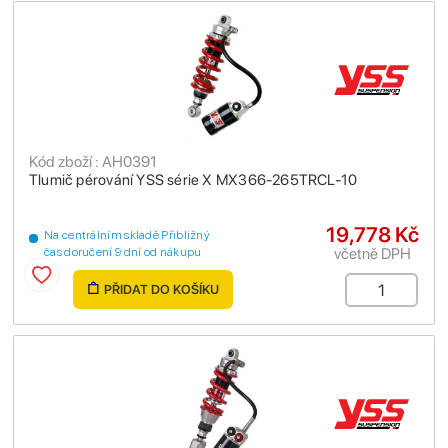
Kód zboží : AH0391
Tlumič pérování YSS série X MX366-265TRCL-10
19,778 Kč
Na centrálním skladě Přibližný
včetně DPH
čas doručení 9 dní od nákupu
PŘIDAT DO KOŠÍKU