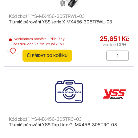
Kód zboží : YS-MX456-305TRWL-03
Tlumič pérování YSS série X MX456-305TRWL-03
25,651 Kč
Neskladová položka - Přibližný
včetně DPH
čas doručení 39 dní od nákupu
PŘIDAT DO KOŠÍKU
Kód zboží : YS-MX456-305TRC-03
Tlumič pérování YSS Top Line G, MX456-305TRC-03