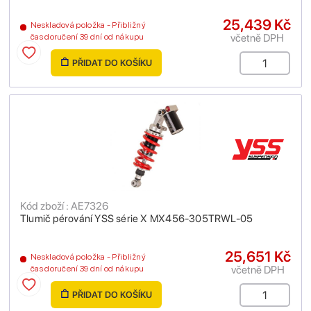
25,439 Kč
Neskladová položka - Přibližný
včetně DPH
čas doručení 39 dní od nákupu
PŘIDAT DO KOŠÍKU
Kód zboží : AE7326
Tlumič pérování YSS série X MX456-305TRWL-05
25,651 Kč
Neskladová položka - Přibližný
včetně DPH
čas doručení 39 dní od nákupu
PŘIDAT DO KOŠÍKU