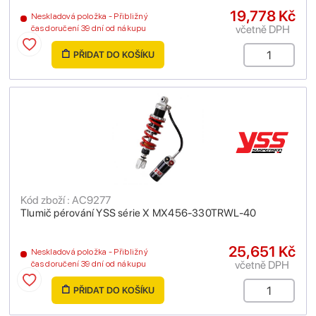
19,778 Kč
Neskladová položka - Přibližný
včetně DPH
čas doručení 39 dní od nákupu
PŘIDAT DO KOŠÍKU
Kód zboží : AC9277
Tlumič pérování YSS série X MX456-330TRWL-40
25,651 Kč
Neskladová položka - Přibližný
včetně DPH
čas doručení 39 dní od nákupu
PŘIDAT DO KOŠÍKU