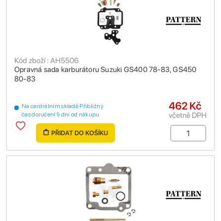
Kód zboží : AH5506
Opravná sada karburátoru Suzuki GS400 78-83, GS450
80-83
462 Kč
Na centrálním skladě Přibližný
včetně DPH
čas doručení 9 dní od nákupu
PŘIDAT DO KOŠÍKU