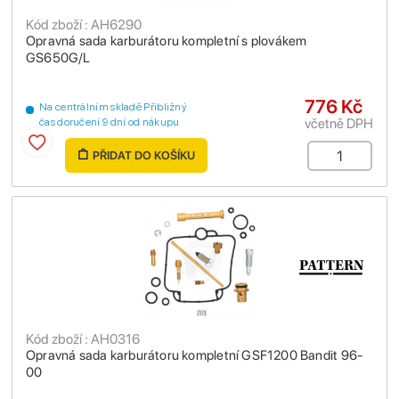
Kód zboží : AH6290
Opravná sada karburátoru kompletní s plovákem
GS650G/L
776 Kč
Na centrálním skladě Přibližný
včetně DPH
čas doručení 9 dní od nákupu
PŘIDAT DO KOŠÍKU
Kód zboží : AH0316
Opravná sada karburátoru kompletní GSF1200 Bandit 96-
00