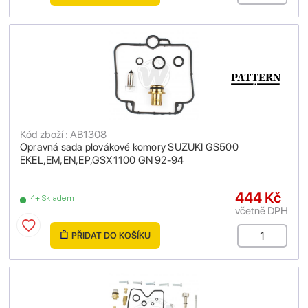
Kód zboží : AB1308
Opravná sada plovákové komory SUZUKI GS500
EKEL,EM,EN,EP,GSX1100 GN 92-94
444 Kč
4+ Skladem
včetně DPH
PŘIDAT DO KOŠÍKU