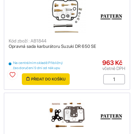
Kód zboží : AB1844
Opravná sada karburátoru Suzuki DR 650 SE
963 Kč
Na centrálním skladě Přibližný
včetně DPH
čas doručení 9 dní od nákupu
PŘIDAT DO KOŠÍKU