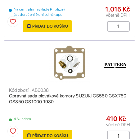
1,015 Kč
Na centrálním skladě Přibližný
včetně DPH
čas doručení 9 dní od nákupu
PŘIDAT DO KOŠÍKU
Kód zboží : AB6038
Opravná sada plovákové komory SUZUKI GS550 GSX750
GS850 GS1000 1980
410 Kč
4 Skladem
včetně DPH
PŘIDAT DO KOŠÍKU