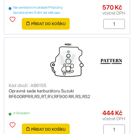
570 Kč
Na centrálním skladě Přibližný
včetně DPH
čas doručení 9 dní od nákupu
PŘIDAT DO KOŠÍKU
Kód zboží : AB6155
Opravná sada karburátoru Suzuki
RF600RPRR,RS,RT,RV,RF900 RR,RS,RS2
444 Kč
4 Skladem
včetně DPH
PŘIDAT DO KOŠÍKU