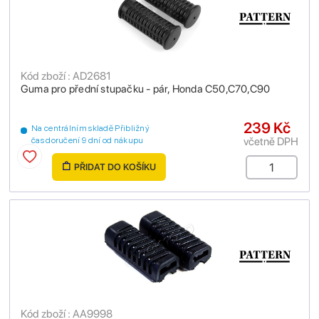
Kód zboží : AD2681
Guma pro přední stupačku - pár, Honda C50,C70,C90
239 Kč
Na centrálním skladě Přibližný
včetně DPH
čas doručení 9 dní od nákupu
PŘIDAT DO KOŠÍKU
Kód zboží : AA9998