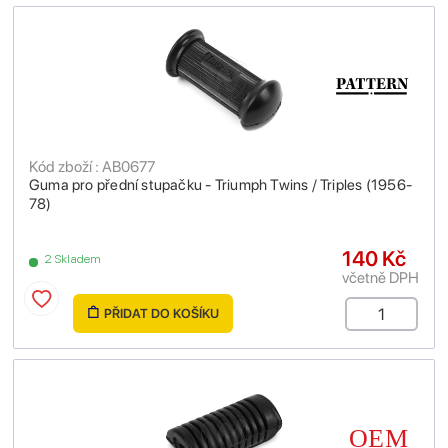
Kód zboží : AB0677
Guma pro přední stupačku - Triumph Twins / Triples (1956-
78)
140 Kč
2 Skladem
včetně DPH
PŘIDAT DO KOŠÍKU