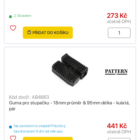
273 Kč
2 Skladem
včetně DPH
PŘIDAT DO KOŠÍKU
Kód zboží : AB4663
Guma pro stupačku - 18mm průměr & 95mm délka - kulatá,
pár
441 Kč
Na centrálním skladě Přibližný
včetně DPH
čas doručení 9 dní od nákupu