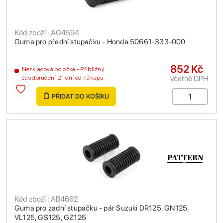
Kód zboží : AG4594
Guma pro přední stupačku - Honda 50661-333-000
852 Kč
Neskladová položka - Přibližný
včetně DPH
čas doručení 21 dní od nákupu
PŘIDAT DO KOŠÍKU
Kód zboží : AB4662
Guma pro zadní stupačku - pár Suzuki DR125, GN125,
VL125, GS125, GZ125