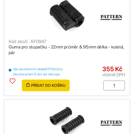
Kód zboží : AF0947
Guma pro stupačku - 22mm průměr & 95mm délka - kulatá,
pár
355 Kč
Na centrálním skladě Přibližný
včetně DPH
čas doručení 9 dní od nákupu
PŘIDAT DO KOŠÍKU