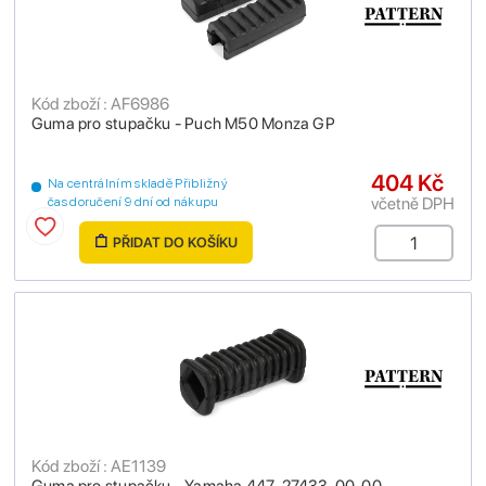
Kód zboží : AF6986
Guma pro stupačku - Puch M50 Monza GP
404 Kč
Na centrálním skladě Přibližný
včetně DPH
čas doručení 9 dní od nákupu
PŘIDAT DO KOŠÍKU
Kód zboží : AE1139