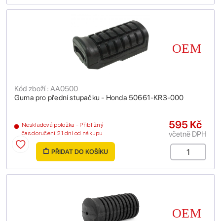
Kód zboží : AA0500
Guma pro přední stupačku - Honda 50661-KR3-000
595 Kč
Neskladová položka - Přibližný
včetně DPH
čas doručení 21 dní od nákupu
PŘIDAT DO KOŠÍKU