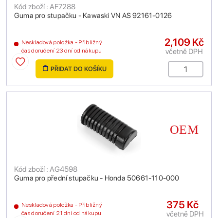
Kód zboží : AF7288
Guma pro stupačku - Kawaski VN AS 92161-0126
2,109 Kč
Neskladová položka - Přibližný
včetně DPH
čas doručení 23 dní od nákupu
PŘIDAT DO KOŠÍKU
Kód zboží : AG4598
Guma pro přední stupačku - Honda 50661-110-000
375 Kč
Neskladová položka - Přibližný
včetně DPH
čas doručení 21 dní od nákupu