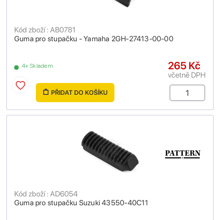
Kód zboží : AB0781
Guma pro stupačku - Yamaha 2GH-27413-00-00
265 Kč
4+ Skladem
včetně DPH
PŘIDAT DO KOŠÍKU
Kód zboží : AD6054
Guma pro stupačku Suzuki 43550-40C11