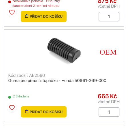
875 Kč
Neskladová položka - Přibližný
včetně DPH
čas doručení 21 dní od nákupu
PŘIDAT DO KOŠÍKU
Kód zboží : AE2580
Guma pro přední stupačku - Honda 50661-369-000
665 Kč
2 Skladem
včetně DPH
PŘIDAT DO KOŠÍKU