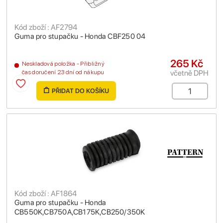
Kód zboží : AF2794
Guma pro stupačku - Honda CBF250 04
265 Kč
Neskladová položka - Přibližný
včetně DPH
čas doručení 23 dní od nákupu
PŘIDAT DO KOŠÍKU
Kód zboží : AF1864
Guma pro stupačku - Honda
CB550K,CB750A,CB175K,CB250/350K