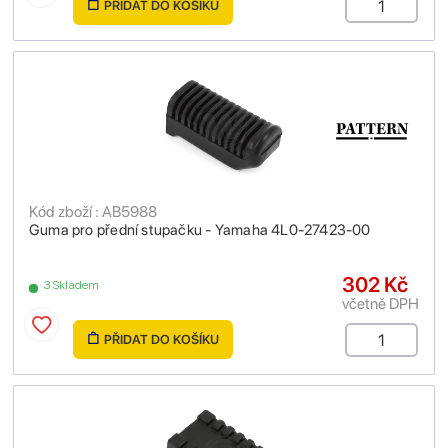
PŘIDAT DO KOŠÍKU
Kód zboží : AB5988
Guma pro přední stupačku - Yamaha 4L0-27423-00
302 Kč
3 Skladem
včetně DPH
PŘIDAT DO KOŠÍKU