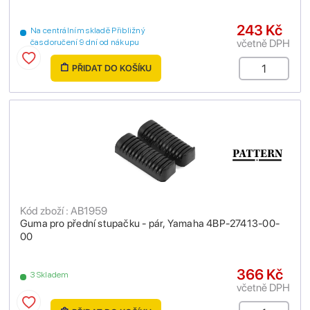
243 Kč
Na centrálním skladě Přibližný
včetně DPH
čas doručení 9 dní od nákupu
PŘIDAT DO KOŠÍKU
Kód zboží : AB1959
Guma pro přední stupačku - pár, Yamaha 4BP-27413-00-
00
366 Kč
3 Skladem
včetně DPH