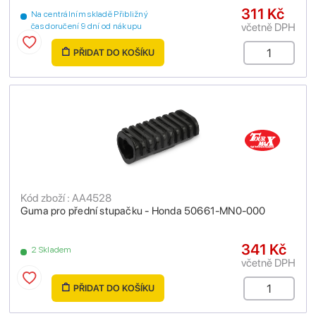
311 Kč
Na centrálním skladě Přibližný
včetně DPH
čas doručení 9 dní od nákupu
PŘIDAT DO KOŠÍKU
Kód zboží : AA4528
Guma pro přední stupačku - Honda 50661-MN0-000
341 Kč
2 Skladem
včetně DPH
PŘIDAT DO KOŠÍKU