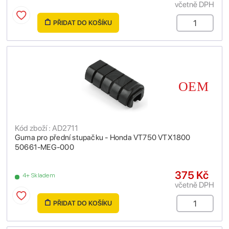
včetně DPH
PŘIDAT DO KOŠÍKU
Kód zboží : AD2711
Guma pro přední stupačku - Honda VT750 VTX1800
50661-MEG-000
375 Kč
4+ Skladem
včetně DPH
PŘIDAT DO KOŠÍKU