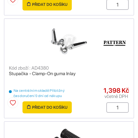
PŘIDAT DO KOŠÍKU
Kód zboží : AD4380
Stupačka - Clamp-On guma Inlay
1,398 Kč
Na centrálním skladě Přibližný
včetně DPH
čas doručení 9 dní od nákupu
PŘIDAT DO KOŠÍKU