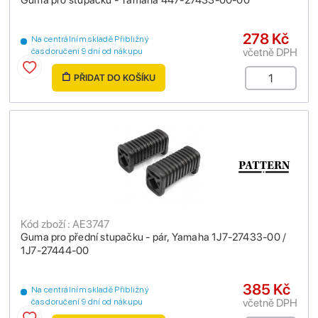
Guma pro stupačku - Yamaha 447-27433-00-00
278 Kč
Na centrálním skladě Přibližný
včetně DPH
čas doručení 9 dní od nákupu
PŘIDAT DO KOŠÍKU
Kód zboží : AE3747
Guma pro přední stupačku - pár, Yamaha 1J7-27433-00 /
1J7-27444-00
385 Kč
Na centrálním skladě Přibližný
včetně DPH
čas doručení 9 dní od nákupu