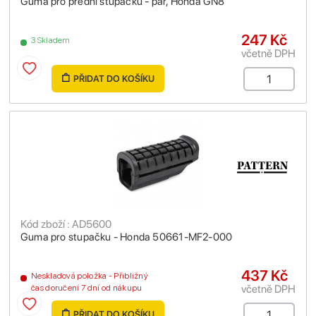
Guma pro přední stupačku - pár, Honda GN8
247 Kč
3 Skladem
včetně DPH
PŘIDAT DO KOŠÍKU
Kód zboží : AD5600
Guma pro stupačku - Honda 50661-MF2-000
437 Kč
Neskladová položka - Přibližný
včetně DPH
čas doručení 7 dní od nákupu
PŘIDAT DO KOŠÍKU