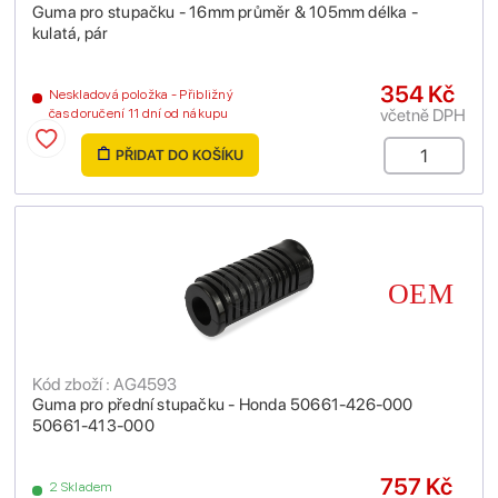
Guma pro stupačku - 16mm průměr & 105mm délka -
kulatá, pár
354 Kč
Neskladová položka - Přibližný
včetně DPH
čas doručení 11 dní od nákupu
PŘIDAT DO KOŠÍKU
Kód zboží : AG4593
Guma pro přední stupačku - Honda 50661-426-000
50661-413-000
757 Kč
2 Skladem