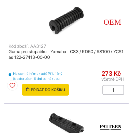
Kód zboží : AA3127
Guma pro stupačku - Yamaha - CS3 / RD60 / RS100 / YCS1
as 122-27413-00-00
273 Kč
Na centrálním skladě Přibližný
včetně DPH
čas doručení 9 dní od nákupu
PŘIDAT DO KOŠÍKU