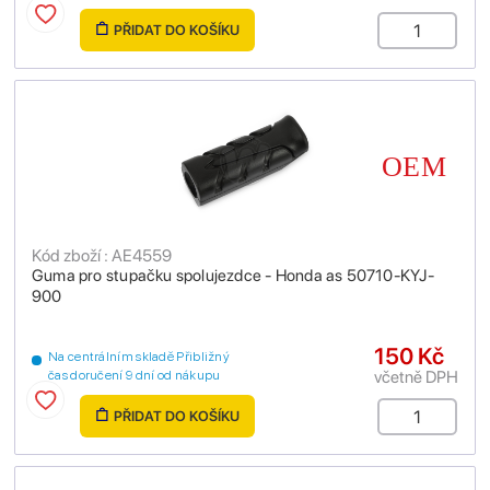
PŘIDAT DO KOŠÍKU
Kód zboží : AE4559
Guma pro stupačku spolujezdce - Honda as 50710-KYJ-
900
150 Kč
Na centrálním skladě Přibližný
včetně DPH
čas doručení 9 dní od nákupu
PŘIDAT DO KOŠÍKU