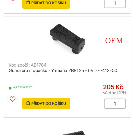
PŘIDAT DO KOŠÍKU
Kód zboží : AB1784
Guma pro stupačku - Yamaha YBR125 - 5VL-F7413-00
205 Kč
4+ Skladem
včetně DPH
PŘIDAT DO KOŠÍKU