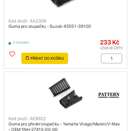
Kód zboží : AA2309
Guma pro stupačku - Suzuki 43551-39100
233 Kč
2 Skladem
včetně DPH
PŘIDAT DO KOŠÍKU
Kód zboží : AE8922
Guma pro přední stupačku - Yamaha Virago/Maxim/V-Max
- OEM 1NH-27413-00-00