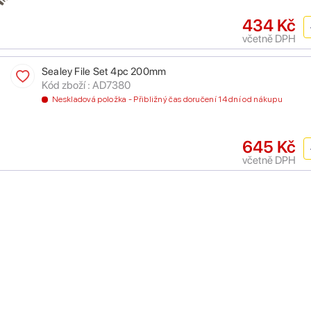
434 Kč
včetně DPH
Sealey File Set 4pc 200mm
Kód zboží : AD7380
Neskladová položka - Přibližný čas doručení 14 dní od nákupu
645 Kč
včetně DPH