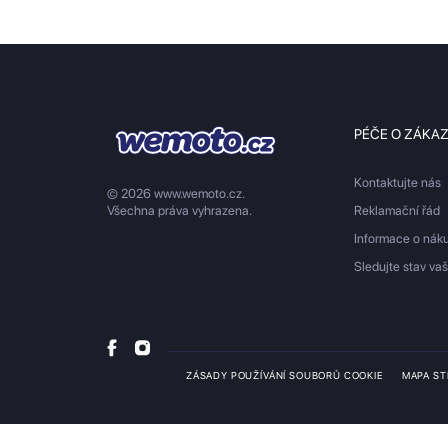
PÉČE O ZÁKA
Kontaktujte nás
© 2026 www.wemoto.cz.
Všechna práva vyhrazena.
Reklamační řád
Informace o nák
Sledujte stav va
ZÁSADY POUŽÍVÁNÍ SOUBORŮ COOKIE
MAPA S