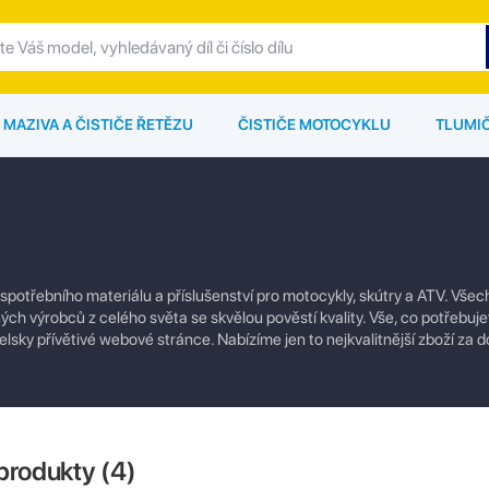
MAZIVA A ČISTIČE ŘETĚZU
ČISTIČE MOTOCYKLU
TLUMI
 spotřebního materiálu a příslušenství pro motocykly, skútry a ATV. Vše
ých výrobců z celého světa se skvělou pověstí kvality. Vše, co potřebuje
lsky přívětivé webové stránce. Nabízíme jen to nejkvalitnější zboží za 
produkty (
4
)