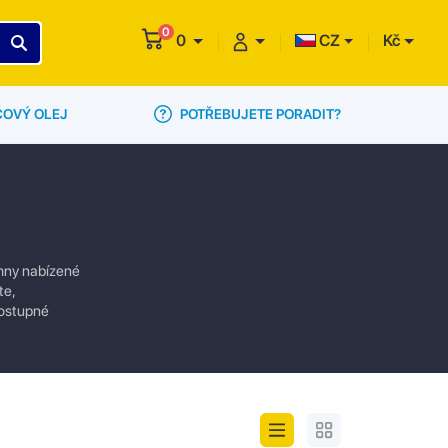
0
0
CZ
Kč
POTŘEBUJETE PORADIT?
ČOVÝ OLEJ
chny nabízené
te,
dostupné