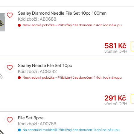
Sealey Diamond Needle File Set 10pc 100mm
Kód zboží : AB0688
Neskladová položka - Přibližný čas doručení 14 dní od nákupu
581 Kč
včetně DPH
Sealey Needle File Set 10pc
Kód zboží : AC8332
Neskladová položka - Přibližný čas doručení 14 dní od nákupu
291 Kč
včetně DPH
File Set 3pce
Kód zboží : AD0766
Na centrálním skladě Přibližný čas doručení 9 dní od nákupu