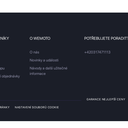
ZNÍKY
O WEMOTO
POTŘEBUJETE PORADIT
O nás
+420317471113
Novinky a události
upu
Návody a další užitečné
informace
ší objednávky
GARANCE NEJLEPŠÍ CENY
TRÁNKY
NASTAVENÍ SOUBORŮ COOKIE