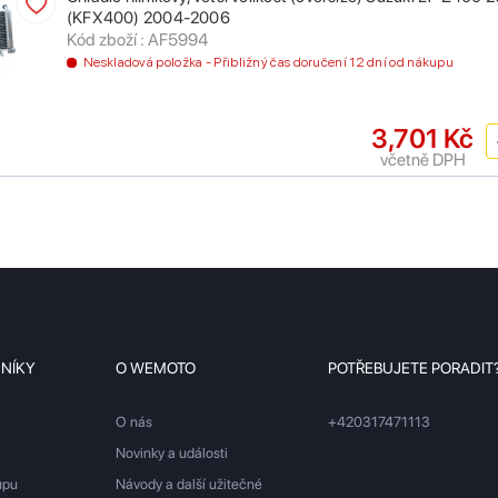
(KFX400) 2004-2006
Kód zboží : AF5994
Neskladová položka - Přibližný čas doručení 12 dní od nákupu
3,701 Kč
včetně DPH
ZNÍKY
O WEMOTO
POTŘEBUJETE PORADIT
O nás
+420317471113
Novinky a události
upu
Návody a další užitečné