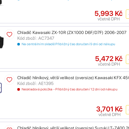
5,993 Kč
včetně DPH
Chladič Kawasaki ZX-10R (ZX1000 D6F/D7F) 2006-2007
Kód zboží : AC7347
Na centrálním skladě Přibližný čas doručení 9 dní od nákupu
5,472 Kč
včetně DPH
Chladič hliníkový, větší velikost (oversize) Kawasaki KFX 4
Kód zboží : AE1395
Neskladová položka - Přibližný čas doručení 12 dní od nákupu
3,701 Kč
včetně DPH
Chladič hliníkový, větší velikost (oversize) Suzuki LT-Z4