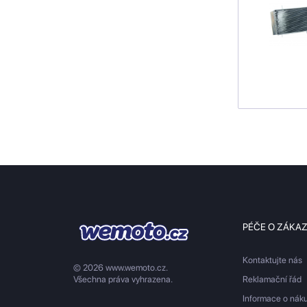
PÉČE O ZÁKA
Kontaktujte nás
© 2026 www.wemoto.cz.
Všechna práva vyhrazena.
Reklamační řád
Informace o nák