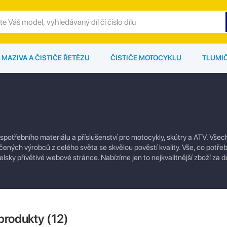
MAZIVA A ČISTIČE ŘETĚZU
ČISTIČE MOTOCYKLU
TLUMI
 spotřebního materiálu a příslušenství pro motocykly, skútry a ATV. Vše
ených výrobců z celého světa se skvělou pověstí kvality. Vše, co potřeb
lsky přívětivé webové stránce. Nabízíme jen to nejkvalitnější zboží za 
produkty (
12
)