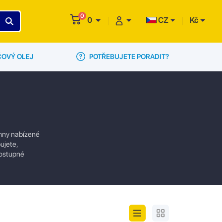
0
0
CZ
Kč
POTŘEBUJETE PORADIT?
ČOVÝ OLEJ
chny nabízené
ujete,
dostupné