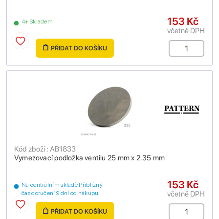
153 Kč
4+ Skladem
včetně DPH
PŘIDAT DO KOŠÍKU
Kód zboží : AB1833
Vymezovací podložka ventilu 25 mm x 2.35 mm
153 Kč
Na centrálním skladě Přibližný
včetně DPH
čas doručení 9 dní od nákupu
PŘIDAT DO KOŠÍKU