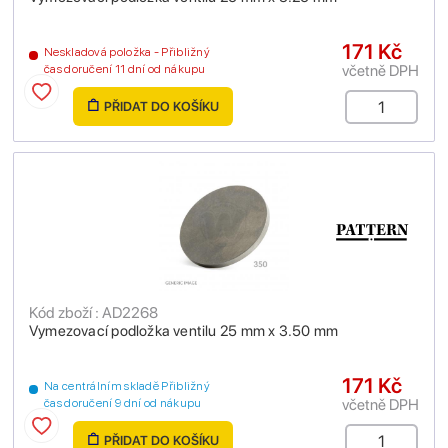
171 Kč
Neskladová položka - Přibližný
včetně DPH
čas doručení 11 dní od nákupu
PŘIDAT DO KOŠÍKU
Kód zboží : AD2268
Vymezovací podložka ventilu 25 mm x 3.50 mm
171 Kč
Na centrálním skladě Přibližný
včetně DPH
čas doručení 9 dní od nákupu
PŘIDAT DO KOŠÍKU