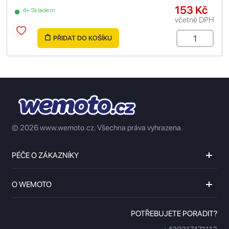
153 Kč
4+ Skladem
včetně DPH
PŘIDAT DO KOŠÍKU
© 2026 www.wemoto.cz.
Všechna práva vyhrazena.
PÉČE O ZÁKAZNÍKY
O WEMOTO
POTŘEBUJETE PORADIT?