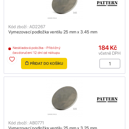
Kód zboží : AD2267
Vymezovací podložka ventilu 25 mm x 3.45 mm
184 Kč
Neskladová položka - Přibližný
včetně DPH
čas doručení 12 dní od nákupu
PŘIDAT DO KOŠÍKU
Kód zboží : AB0771
Vymezovací podložka ventilu 25 mm x 3.25 mm