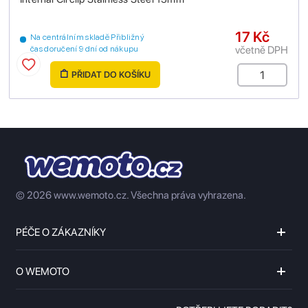
17 Kč
Na centrálním skladě Přibližný
včetně DPH
čas doručení 9 dní od nákupu
PŘIDAT DO KOŠÍKU
© 2026 www.wemoto.cz.
Všechna práva vyhrazena.
PÉČE O ZÁKAZNÍKY
O WEMOTO