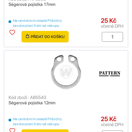
Ségerová pojistka 17mm
25 Kč
Na centrálním skladě Přibližný
včetně DPH
čas doručení 9 dní od nákupu
PŘIDAT DO KOŠÍKU
Kód zboží : AB5543
Ségerová pojistka 12mm
25 Kč
Na centrálním skladě Přibližný
včetně DPH
čas doručení 9 dní od nákupu