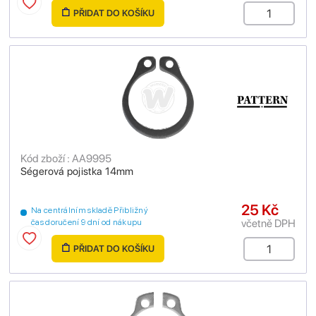
PŘIDAT DO KOŠÍKU
Kód zboží : AA9995
Ségerová pojistka 14mm
25 Kč
Na centrálním skladě Přibližný
včetně DPH
čas doručení 9 dní od nákupu
PŘIDAT DO KOŠÍKU