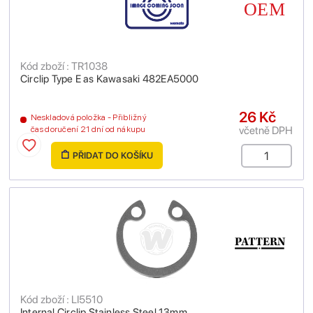
Kód zboží : TR1038
Circlip Type E as Kawasaki 482EA5000
26 Kč
Neskladová položka - Přibližný
včetně DPH
čas doručení 21 dní od nákupu
PŘIDAT DO KOŠÍKU
Kód zboží : LI5510
Internal Circlip Stainless Steel 13mm