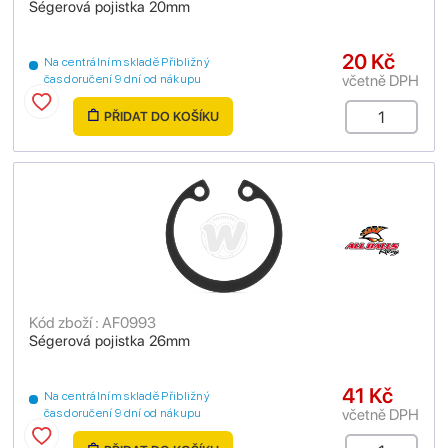
Ségerová pojistka 20mm
20 Kč
Na centrálním skladě Přibližný
včetně DPH
čas doručení 9 dní od nákupu
PŘIDAT DO KOŠÍKU
Kód zboží : AF0993
Ségerová pojistka 26mm
41 Kč
Na centrálním skladě Přibližný
včetně DPH
čas doručení 9 dní od nákupu