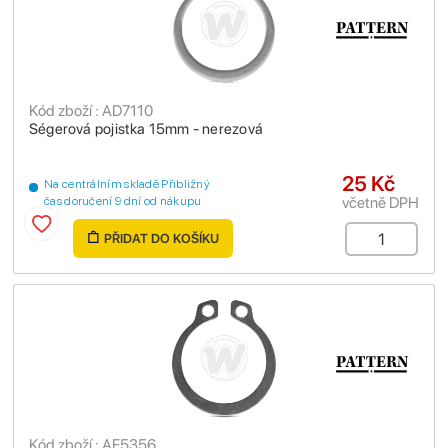
Kód zboží : AD7110
Ségerová pojistka 15mm - nerezová
25 Kč
Na centrálním skladě Přibližný
včetně DPH
čas doručení 9 dní od nákupu
PŘIDAT DO KOŠÍKU
Kód zboží : AF5356