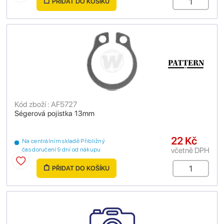
PŘIDAT DO KOŠÍKU
Kód zboží : AF5727
Ségerová pojistka 13mm
22 Kč
Na centrálním skladě Přibližný
včetně DPH
čas doručení 9 dní od nákupu
PŘIDAT DO KOŠÍKU