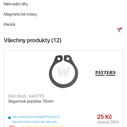
Náhradní díly
Magnetické misky
Kleště
Všechny produkty (
12
)
Kód zboží : AA0770
Ségerová pojistka 15mm
25 Kč
Na centrálním skladě Přibližný
včetně DPH
čas doručení 9 dní od nákupu