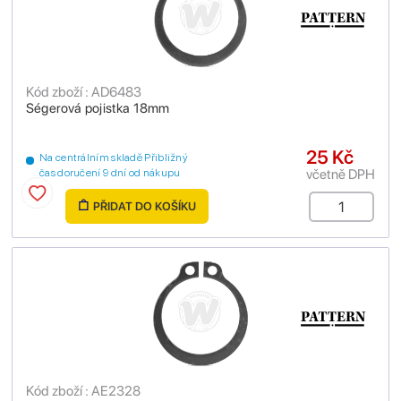
Kód zboží : AD6483
Ségerová pojistka 18mm
25 Kč
Na centrálním skladě Přibližný
včetně DPH
čas doručení 9 dní od nákupu
PŘIDAT DO KOŠÍKU
Kód zboží : AE2328