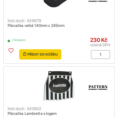
Kód zboží : AE8679
Plácačka velká 140mm x 245mm
230 Kč
1 Skladem
včetně DPH
PŘIDAT DO KOŠÍKU
Kód zboží : AE0802
Plácačka Lambretta s logem