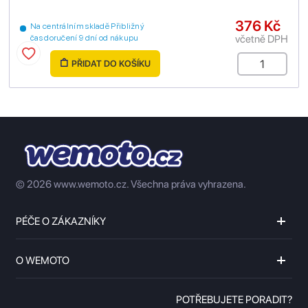
376 Kč
Na centrálním skladě Přibližný
včetně DPH
čas doručení 9 dní od nákupu
PŘIDAT DO KOŠÍKU
© 2026 www.wemoto.cz.
Všechna práva vyhrazena.
PÉČE O ZÁKAZNÍKY
O WEMOTO
POTŘEBUJETE PORADIT?