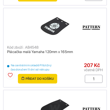
Kód zboží : AB4548
Plácačka malá Yamaha 120mm x 165mm
207 Kč
Na centrálním skladě Přibližný
včetně DPH
čas doručení 9 dní od nákupu
PŘIDAT DO KOŠÍKU