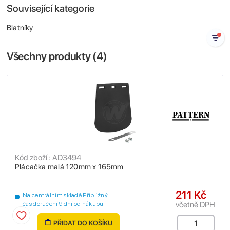
Související kategorie
Blatníky
Všechny produkty (
4
)
Kód zboží : AD3494
Plácačka malá 120mm x 165mm
211 Kč
Na centrálním skladě Přibližný
včetně DPH
čas doručení 9 dní od nákupu
PŘIDAT DO KOŠÍKU