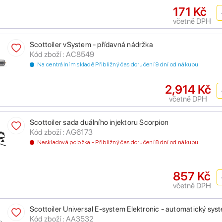
171 Kč
včetně DPH
Scottoiler vSystem - přídavná nádržka
Kód zboží : AC8549
Na centrálním skladě Přibližný čas doručení 9 dní od nákupu
2,914 Kč
včetně DPH
Scottoiler sada duálního injektoru Scorpion
Kód zboží : AG6173
Neskladová položka - Přibližný čas doručení 8 dní od nákupu
857 Kč
včetně DPH
Scottoiler Universal E-system Elektronic - automatický sy
Kód zboží : AA3532