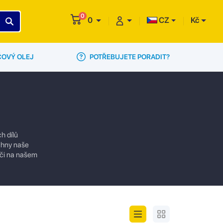
0
0
CZ
Kč
POTŘEBUJETE PORADIT?
ČOVÝ OLEJ
h dílů
echny naše
 či na našem