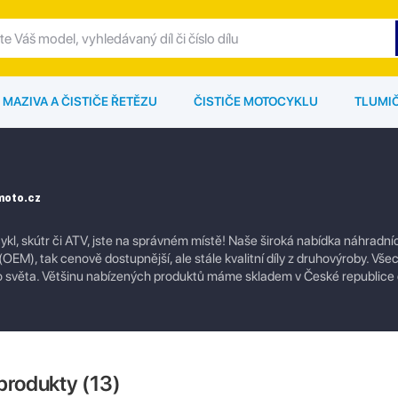
MAZIVA A ČISTIČE ŘETĚZU
ČISTIČE MOTOCYKLU
TLUMI
emoto.cz
ykl, skútr či ATV, jste na správném místě! Naše široká nabídka náhradníc
ů (OEM), tak cenově dostupnější, ale stále kvalitní díly z druhovýroby. Vš
ho světa. Většinu nabízených produktů máme skladem v České republice
produkty (
13
)