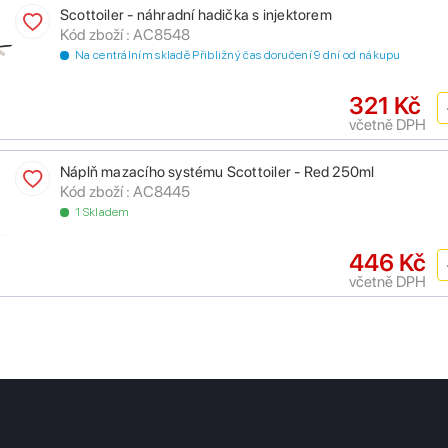
Scottoiler - náhradní hadička s injektorem
Kód zboží : AC8548
Na centrálním skladě Přibližný čas doručení 9 dní od nákupu
321 Kč
včetně DPH
Náplň mazacího systému Scottoiler - Red 250ml
Kód zboží : AC8445
1 Skladem
446 Kč
včetně DPH