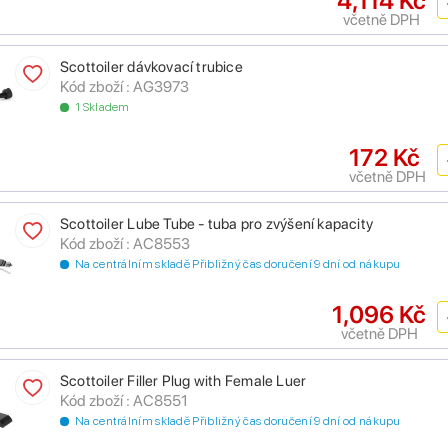
4,114 Kč
včetně DPH
Scottoiler dávkovací trubice
Kód zboží : AG3973
1 Skladem
172 Kč
včetně DPH
Scottoiler Lube Tube - tuba pro zvýšení kapacity
Kód zboží : AC8553
Na centrálním skladě Přibližný čas doručení 9 dní od nákupu
1,096 Kč
včetně DPH
Scottoiler Filler Plug with Female Luer
Kód zboží : AC8551
Na centrálním skladě Přibližný čas doručení 9 dní od nákupu