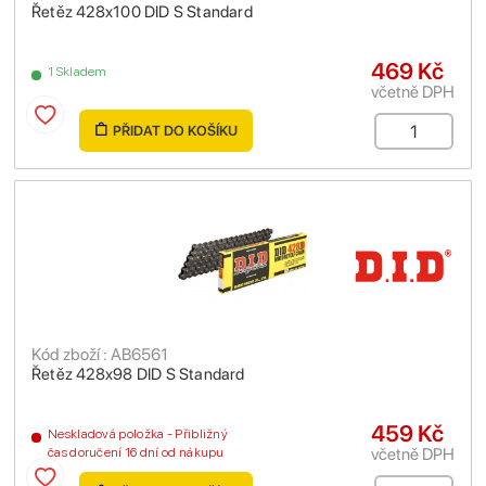
Řetěz 428x100 DID S Standard
469 Kč
1 Skladem
včetně DPH
PŘIDAT DO KOŠÍKU
Kód zboží : AB6561
Řetěz 428x98 DID S Standard
459 Kč
Neskladová položka - Přibližný
včetně DPH
čas doručení 16 dní od nákupu