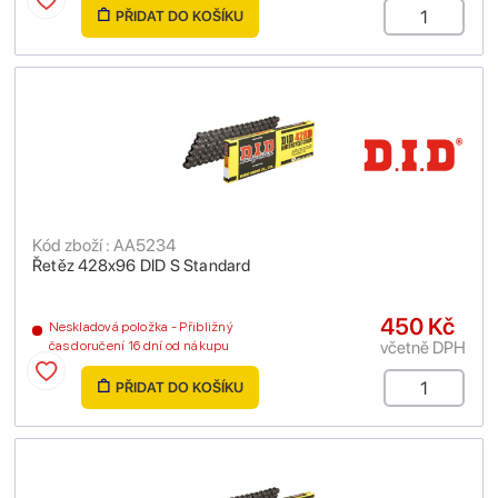
PŘIDAT DO KOŠÍKU
Kód zboží : AA5234
Řetěz 428x96 DID S Standard
450 Kč
Neskladová položka - Přibližný
včetně DPH
čas doručení 16 dní od nákupu
PŘIDAT DO KOŠÍKU