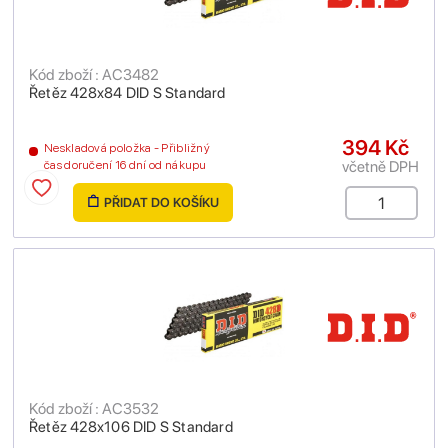
Kód zboží : AC3482
Řetěz 428x84 DID S Standard
394 Kč
Neskladová položka - Přibližný
včetně DPH
čas doručení 16 dní od nákupu
PŘIDAT DO KOŠÍKU
Kód zboží : AC3532
Řetěz 428x106 DID S Standard