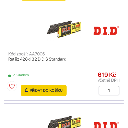
Kód zboží : AA7006
Řetěz 428x132 DID S Standard
619 Kč
2 Skladem
včetně DPH
PŘIDAT DO KOŠÍKU