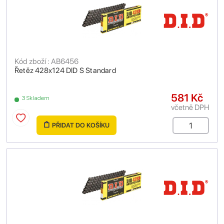
Kód zboží : AB6456
Řetěz 428x124 DID S Standard
581 Kč
3 Skladem
včetně DPH
PŘIDAT DO KOŠÍKU