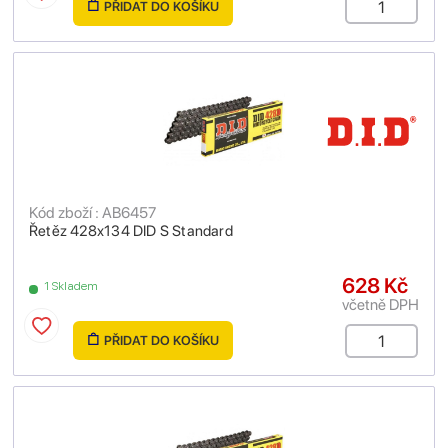
PŘIDAT DO KOŠÍKU
Kód zboží : AB6457
Řetěz 428x134 DID S Standard
628 Kč
1 Skladem
včetně DPH
PŘIDAT DO KOŠÍKU