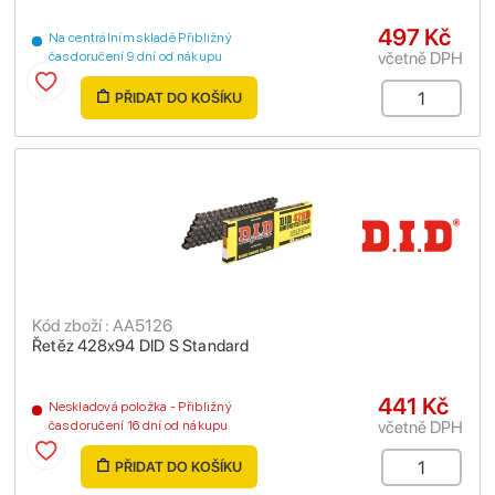
497 Kč
Na centrálním skladě Přibližný
včetně DPH
čas doručení 9 dní od nákupu
PŘIDAT DO KOŠÍKU
Kód zboží : AA5126
Řetěz 428x94 DID S Standard
441 Kč
Neskladová položka - Přibližný
včetně DPH
čas doručení 16 dní od nákupu
PŘIDAT DO KOŠÍKU