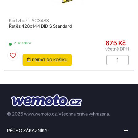
Kód zboží : AC3483
Řetěz 428x144 DID S Standard
675 Kč
2 Skladem
včetně DPH
PŘIDAT DO KOŠÍKU
© 2026 www.wemoto.cz.
Všechna práva vyhrazena.
PÉČE O ZÁKAZNÍKY