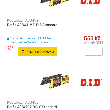
Kód zboží : AB6459
Řetěz 428X118 DID S Standard
553 Kč
Na centrálním skladě Přibližný
včetně DPH
čas doručení 9 dní od nákupu
PŘIDAT DO KOŠÍKU
Kód zboží : AB6458
Řetěz 428x102 DID S Standard