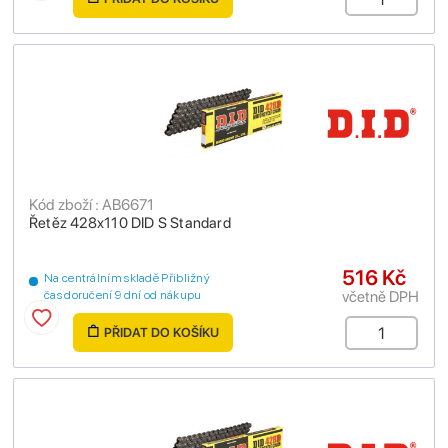
Kód zboží : AB6671
Řetěz 428x110 DID S Standard
516 Kč
Na centrálním skladě Přibližný
včetně DPH
čas doručení 9 dní od nákupu
PŘIDAT DO KOŠÍKU