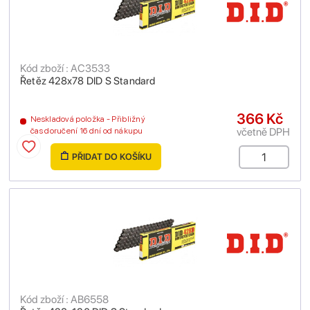
Kód zboží : AC3533
Řetěz 428x78 DID S Standard
366 Kč
Neskladová položka - Přibližný
včetně DPH
čas doručení 16 dní od nákupu
PŘIDAT DO KOŠÍKU
Kód zboží : AB6558