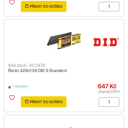
PŘIDAT DO KOŠÍKU
Kód zboží : AC3479
Řetěz 428x138 DID S Standard
647 Kč
1 Skladem
včetně DPH
PŘIDAT DO KOŠÍKU