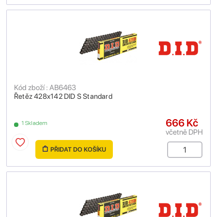
Kód zboží : AB6463
Řetěz 428x142 DID S Standard
666 Kč
1 Skladem
včetně DPH
PŘIDAT DO KOŠÍKU