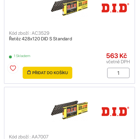
Kód zboží : AC3529
Řetěz 428x120 DID S Standard
563 Kč
1 Skladem
včetně DPH
PŘIDAT DO KOŠÍKU
Kód zboží : AA7007