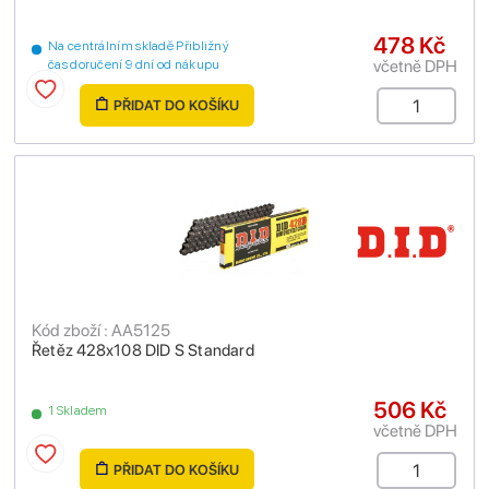
478 Kč
Na centrálním skladě Přibližný
včetně DPH
čas doručení 9 dní od nákupu
PŘIDAT DO KOŠÍKU
Kód zboží : AA5125
Řetěz 428x108 DID S Standard
506 Kč
1 Skladem
včetně DPH
PŘIDAT DO KOŠÍKU