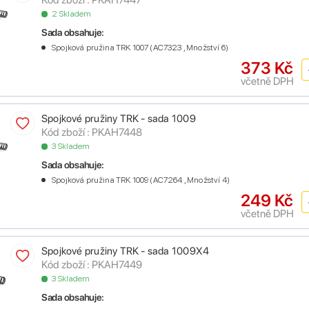
2 Skladem
Sada obsahuje:
Spojková pružina TRK 1007 (AC7323 , Množství 6)
373 Kč
včetně DPH
Spojkové pružiny TRK - sada 1009
Kód zboží : PKAH7448
3 Skladem
Sada obsahuje:
Spojková pružina TRK 1009 (AC7264 , Množství 4)
249 Kč
včetně DPH
Spojkové pružiny TRK - sada 1009X4
Kód zboží : PKAH7449
3 Skladem
Sada obsahuje: