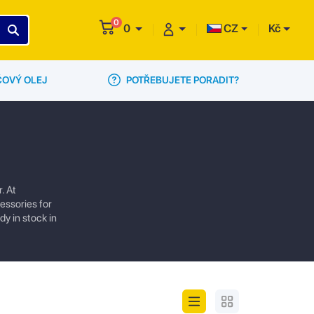
0
0
CZ
Kč
POTŘEBUJETE PORADIT?
ČOVÝ OLEJ
. At
essories for
y in stock in