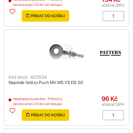
včetně DPH
čas doručení 23 dní od nákupu
PŘIDAT DO KOŠÍKU
Kód zboží : AE5534
Napínák řetězu Puch MV MS VS DS 50
96 Kč
Neskladová položka - Přibližný
včetně DPH
čas doručení 23 dní od nákupu
PŘIDAT DO KOŠÍKU