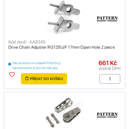
Kód zboží : AA8345
Drive Chain Adjuster RG125U/F 17mm Open Hole 2 piece
661 Kč
Na centrálním skladě Přibližný
včetně DPH
čas doručení 9 dní od nákupu
PŘIDAT DO KOŠÍKU