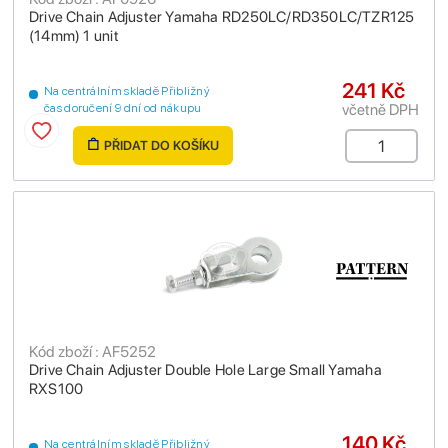
Drive Chain Adjuster Yamaha RD250LC/RD350LC/TZR125
(14mm) 1 unit
241 Kč
Na centrálním skladě Přibližný
včetně DPH
čas doručení 9 dní od nákupu
PŘIDAT DO KOŠÍKU
Kód zboží : AF5252
Drive Chain Adjuster Double Hole Large Small Yamaha
RXS100
140 Kč
Na centrálním skladě Přibližný