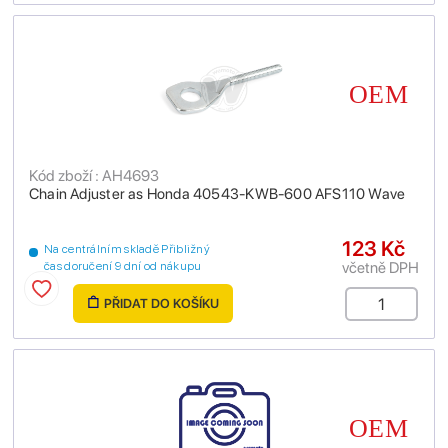
Kód zboží : AH4693
Chain Adjuster as Honda 40543-KWB-600 AFS110 Wave
123 Kč
Na centrálním skladě Přibližný
včetně DPH
čas doručení 9 dní od nákupu
PŘIDAT DO KOŠÍKU