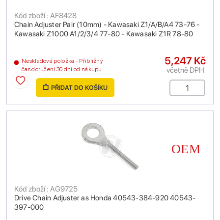
Kód zboží : AF8428
Chain Adjuster Pair (10mm) - Kawasaki Z1/A/B/A4 73-76 -
Kawasaki Z1000 A1/2/3/4 77-80 - Kawasaki Z1R 78-80
5,247 Kč
Neskladová položka - Přibližný
včetně DPH
čas doručení 30 dní od nákupu
PŘIDAT DO KOŠÍKU
Kód zboží : AG9725
Drive Chain Adjuster as Honda 40543-384-920 40543-
397-000