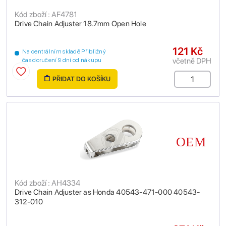
Kód zboží : AF4781
Drive Chain Adjuster 18.7mm Open Hole
121 Kč
Na centrálním skladě Přibližný
včetně DPH
čas doručení 9 dní od nákupu
PŘIDAT DO KOŠÍKU
Kód zboží : AH4334
Drive Chain Adjuster as Honda 40543-471-000 40543-
312-010