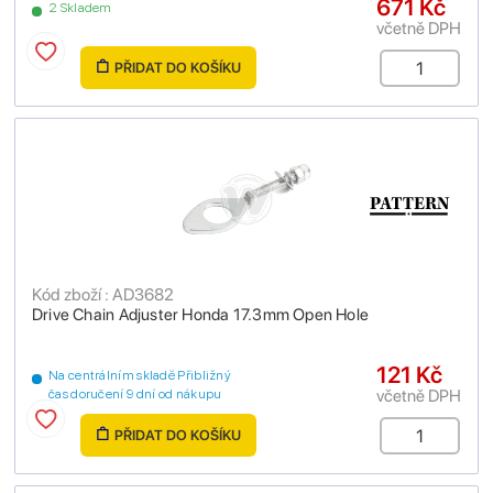
671 Kč
2 Skladem
včetně DPH
PŘIDAT DO KOŠÍKU
Kód zboží : AD3682
Drive Chain Adjuster Honda 17.3mm Open Hole
121 Kč
Na centrálním skladě Přibližný
včetně DPH
čas doručení 9 dní od nákupu
PŘIDAT DO KOŠÍKU