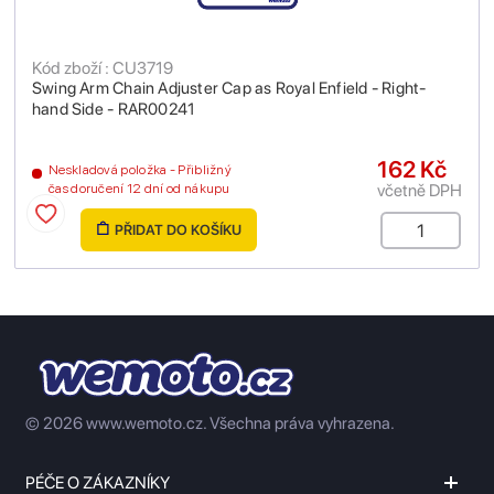
Kód zboží : CU3719
Swing Arm Chain Adjuster Cap as Royal Enfield - Right-
hand Side - RAR00241
162 Kč
Neskladová položka - Přibližný
včetně DPH
čas doručení 12 dní od nákupu
PŘIDAT DO KOŠÍKU
© 2026 www.wemoto.cz.
Všechna práva vyhrazena.
PÉČE O ZÁKAZNÍKY