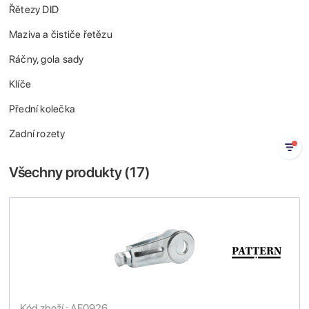
Řětezy DID
Maziva a čističe řetězu
Ráčny, gola sady
Klíče
Přední kolečka
Zadní rozety
Všechny produkty (
17
)
Kód zboží : AF0926