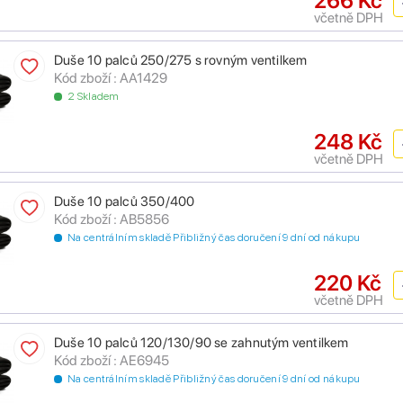
266 Kč
včetně DPH
Duše 10 palců 250/275 s rovným ventilkem
Kód zboží : AA1429
2 Skladem
248 Kč
včetně DPH
Duše 10 palců 350/400
Kód zboží : AB5856
Na centrálním skladě Přibližný čas doručení 9 dní od nákupu
220 Kč
včetně DPH
Duše 10 palců 120/130/90 se zahnutým ventilkem
Kód zboží : AE6945
Na centrálním skladě Přibližný čas doručení 9 dní od nákupu