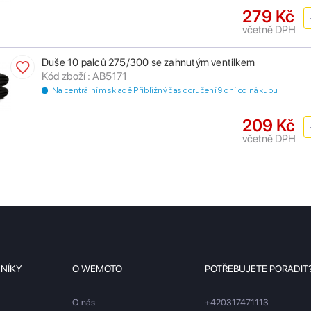
279 Kč
včetně DPH
Duše 10 palců 275/300 se zahnutým ventilkem
Kód zboží : AB5171
Na centrálním skladě Přibližný čas doručení 9 dní od nákupu
209 Kč
včetně DPH
ZNÍKY
O WEMOTO
POTŘEBUJETE PORADIT
O nás
+420317471113