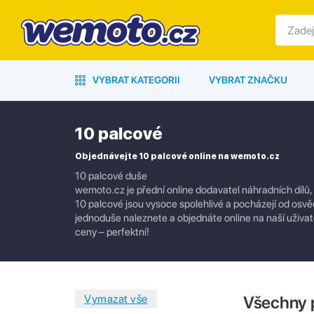
VYBRAT KATEGORII
VYBRAT ZNAČKU
10 palcové
Objednávejte 10 palcové online na wemoto.cz
10 palcové duše
wemoto.cz je přední online dodavatel náhradních dílů,
10 palcové jsou vysoce spolehlivé a pocházejí od osvěd
jednoduše naleznete a objednáte online na naší uživate
ceny – perfektní!
Všechny 