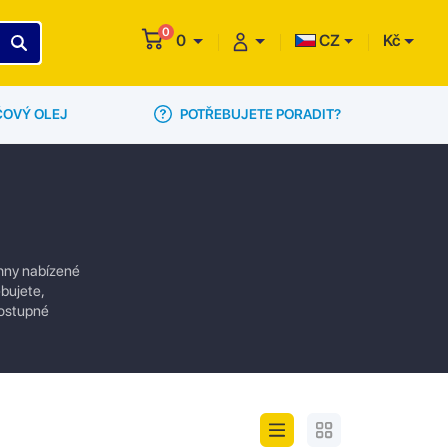
0
0
CZ
Kč
POTŘEBUJETE PORADIT?
ČOVÝ OLEJ
chny nabízené
bujete,
dostupné