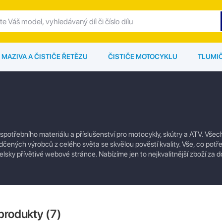
MAZIVA A ČISTIČE ŘETĚZU
ČISTIČE MOTOCYKLU
TLUMI
 spotřebního materiálu a příslušenství pro motocykly, skútry a ATV. Vše
čených výrobců z celého světa se skvělou pověstí kvality. Vše, co potře
lsky přívětivé webové stránce. Nabízíme jen to nejkvalitnější zboží za 
produkty (
7
)