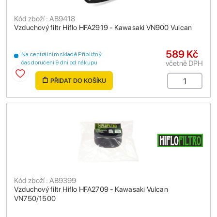
Kód zboží : AB9418
Vzduchový filtr Hiflo HFA2919 - Kawasaki VN900 Vulcan
589 Kč
Na centrálním skladě Přibližný
včetně DPH
čas doručení 9 dní od nákupu
PŘIDAT DO KOŠÍKU
Kód zboží : AB9399
Vzduchový filtr Hiflo HFA2709 - Kawasaki Vulcan
VN750/1500