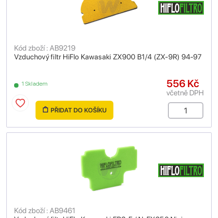
Kód zboží : AB9219
Vzduchový filtr HiFlo Kawasaki ZX900 B1/4 (ZX-9R) 94-97
556 Kč
1 Skladem
včetně DPH
PŘIDAT DO KOŠÍKU
Kód zboží : AB9461