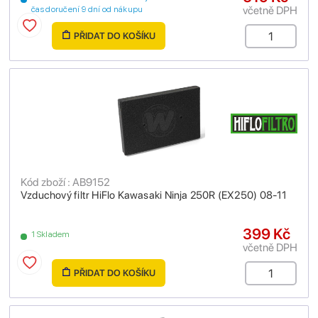
včetně DPH
čas doručení 9 dní od nákupu
PŘIDAT DO KOŠÍKU
Kód zboží : AB9152
Vzduchový filtr HiFlo Kawasaki Ninja 250R (EX250) 08-11
399 Kč
1 Skladem
včetně DPH
PŘIDAT DO KOŠÍKU