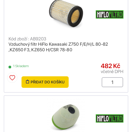
Kód zboží : AB9203
Vzduchový filtr HiFlo Kawasaki Z750 F/E/H/L 80-82
,KZ650 F3, KZ650 H/CSR 78-80
482 Kč
1 Skladem
včetně DPH
PŘIDAT DO KOŠÍKU