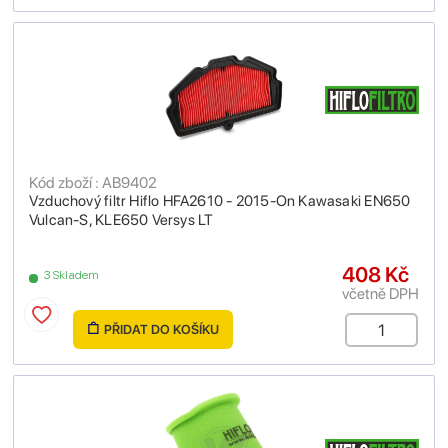
Kód zboží : AB9402
Vzduchový filtr Hiflo HFA2610 - 2015-On Kawasaki EN650
Vulcan-S, KLE650 Versys LT
408 Kč
3 Skladem
včetně DPH
PŘIDAT DO KOŠÍKU