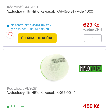
Kód zboží : AA6010
Vzduchový filtr HiFlo Kawasaki KAF450 B1 (Mule 1000)
629 Kč
Na centrálním skladě Přibližný
včetně DPH
čas doručení 9 dní od nákupu
PŘIDAT DO KOŠÍKU
Kód zboží : AB9281
Vzduchový filtr HiFlo Kawasaki KX65 00-11
489 Kč
1 Skladem