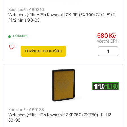
Kód zboží : AB9310
Vzduchový filtr HiFlo Kawasaki ZX-9R (ZX900) C1/2, E1/2,
F1/2 Ninja 98-03
580 Kč
1 Skladem
včetně DPH
PŘIDAT DO KOŠÍKU
Kód zboží : AB9123
Vzduchový filtr HiFlo Kawasaki ZXR750 (ZX750) H1-H2
89-90