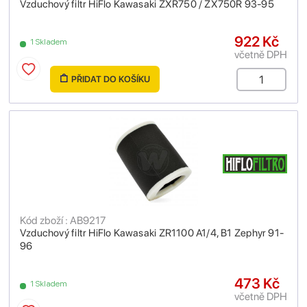
Vzduchový filtr HiFlo Kawasaki ZXR750 / ZX750R 93-95
922 Kč
1 Skladem
včetně DPH
PŘIDAT DO KOŠÍKU
Kód zboží : AB9217
Vzduchový filtr HiFlo Kawasaki ZR1100 A1/4, B1 Zephyr 91-
96
473 Kč
1 Skladem
včetně DPH