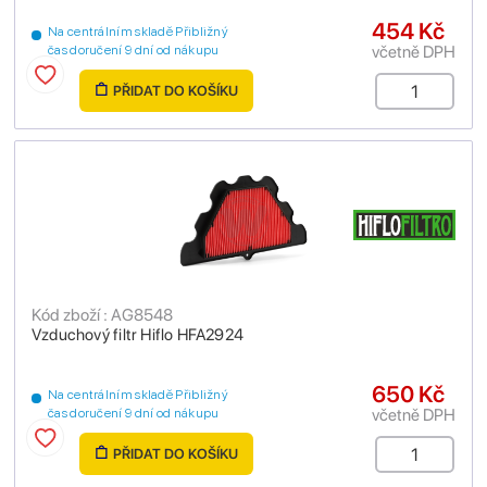
454 Kč
Na centrálním skladě Přibližný
včetně DPH
čas doručení 9 dní od nákupu
PŘIDAT DO KOŠÍKU
Kód zboží : AG8548
Vzduchový filtr Hiflo HFA2924
650 Kč
Na centrálním skladě Přibližný
včetně DPH
čas doručení 9 dní od nákupu
PŘIDAT DO KOŠÍKU