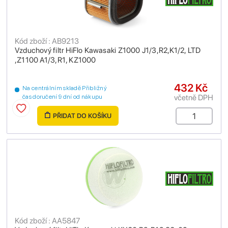
Kód zboží : AB9213
Vzduchový filtr HiFlo Kawasaki Z1000 J1/3,R2,K1/2, LTD
,Z1100 A1/3,R1, KZ1000
432 Kč
Na centrálním skladě Přibližný
včetně DPH
čas doručení 9 dní od nákupu
PŘIDAT DO KOŠÍKU
Kód zboží : AA5847