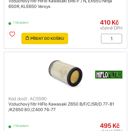
Vzduchový filtr HiFlo Kawasaki ER6-F / N, EX650 Ninja
650R, KLE650 Versys
410 Kč
1 Skladem
včetně DPH
PŘIDAT DO KOŠÍKU
Kód zboží : AC5590
Vzduchový filtr HiFlo Kawasaki Z650 B/F/C/SR/D 77-81
/KZ650 80 /Z400 76-77
495 Kč
1 Skladem