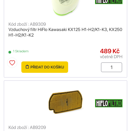
Kód zboží : AB9309
Vzduchový filtr HiFlo Kawasaki KX125 H1-H2/K1-K3, KX250
H1-H2/K1-K2
489 Kč
1 Skladem
včetně DPH
PŘIDAT DO KOŠÍKU
Kód zboží : AB9209