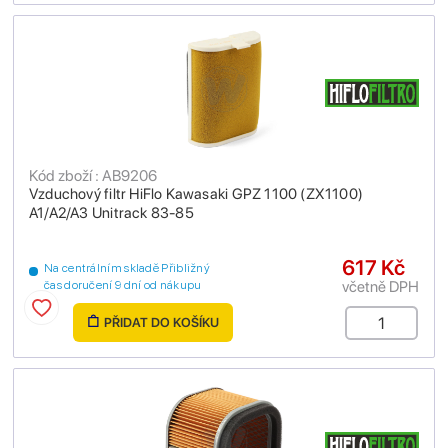
Kód zboží : AB9206
Vzduchový filtr HiFlo Kawasaki GPZ 1100 (ZX1100)
A1/A2/A3 Unitrack 83-85
617 Kč
Na centrálním skladě Přibližný
včetně DPH
čas doručení 9 dní od nákupu
PŘIDAT DO KOŠÍKU