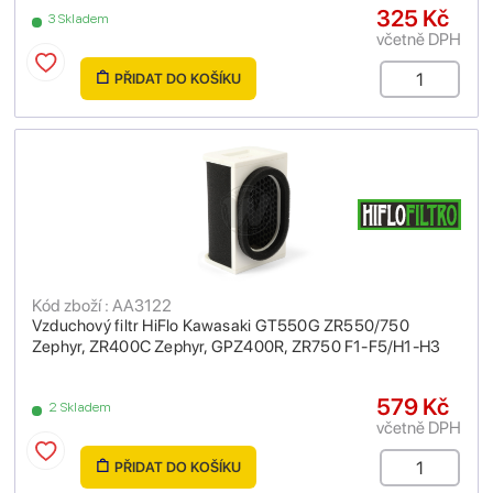
325 Kč
3 Skladem
včetně DPH
PŘIDAT DO KOŠÍKU
Kód zboží : AA3122
Vzduchový filtr HiFlo Kawasaki GT550G ZR550/750
Zephyr, ZR400C Zephyr, GPZ400R, ZR750 F1-F5/H1-H3
579 Kč
2 Skladem
včetně DPH
PŘIDAT DO KOŠÍKU