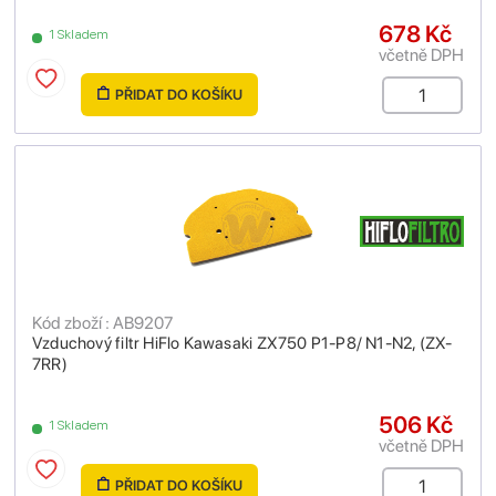
678 Kč
1 Skladem
včetně DPH
PŘIDAT DO KOŠÍKU
Kód zboží : AB9207
Vzduchový filtr HiFlo Kawasaki ZX750 P1-P8/ N1-N2, (ZX-
7RR)
506 Kč
1 Skladem
včetně DPH
PŘIDAT DO KOŠÍKU