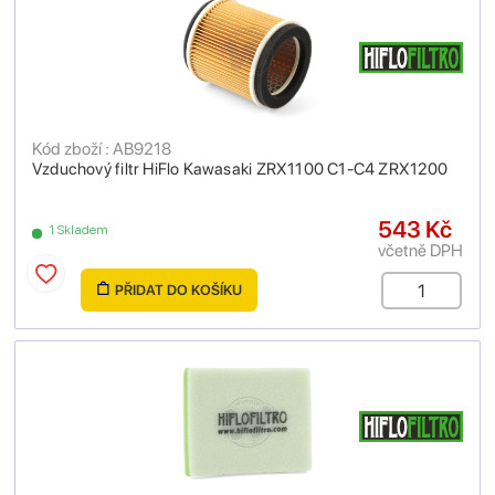
Kód zboží : AB9218
Vzduchový filtr HiFlo Kawasaki ZRX1100 C1-C4 ZRX1200
543 Kč
1 Skladem
včetně DPH
PŘIDAT DO KOŠÍKU