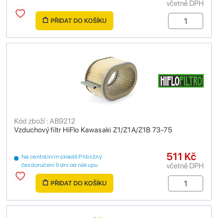
včetně DPH
PŘIDAT DO KOŠÍKU
Kód zboží : AB9212
Vzduchový filtr HiFlo Kawasaki Z1/Z1A/Z1B 73-75
511 Kč
Na centrálním skladě Přibližný
včetně DPH
čas doručení 9 dní od nákupu
PŘIDAT DO KOŠÍKU