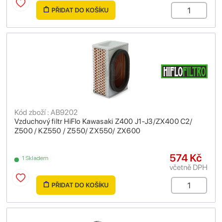
PŘIDAT DO KOŠÍKU
Kód zboží : AB9202
Vzduchový filtr HiFlo Kawasaki Z400 J1-J3/ZX400 C2/
Z500 / KZ550 / Z550/ ZX550/ ZX600
574 Kč
1 Skladem
včetně DPH
PŘIDAT DO KOŠÍKU