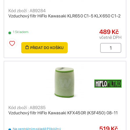
Kód zboží : AB9284
Vzduchový filtr HiFlo Kawasaki KLR650 C1-5 KLX650 C1-2
489 Kč
1 Skladem
včetně DPH
PŘIDAT DO KOŠÍKU
Kód zboží : AB9285
Vzduchový filtr HiFlo Kawasaki KFX450R (KSF450) 08-11
519 Kč
Na centrálním skladě Přibližný