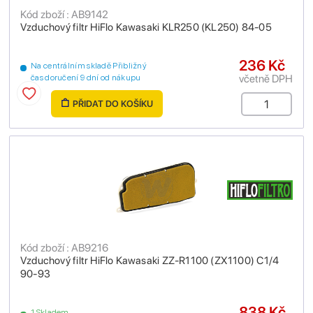
Kód zboží : AB9142
Vzduchový filtr HiFlo Kawasaki KLR250 (KL250) 84-05
236 Kč
Na centrálním skladě Přibližný
včetně DPH
čas doručení 9 dní od nákupu
PŘIDAT DO KOŠÍKU
Kód zboží : AB9216
Vzduchový filtr HiFlo Kawasaki ZZ-R1100 (ZX1100) C1/4
90-93
838 Kč
1 Skladem