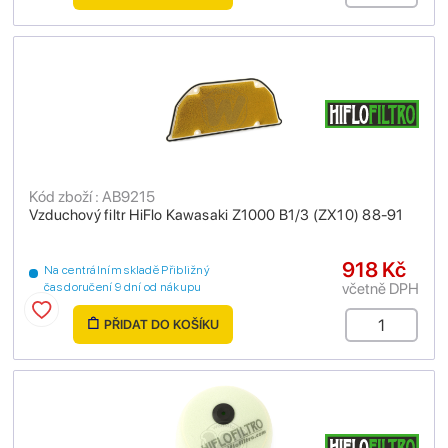
Kód zboží : AB9215
Vzduchový filtr HiFlo Kawasaki Z1000 B1/3 (ZX10) 88-91
918 Kč
Na centrálním skladě Přibližný
včetně DPH
čas doručení 9 dní od nákupu
PŘIDAT DO KOŠÍKU