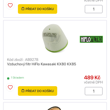
včetně DPH
PŘIDAT DO KOŠÍKU
Kód zboží : AB9278
Vzduchový filtr HiFlo Kawasaki KX80 KX85
489 Kč
1 Skladem
včetně DPH
PŘIDAT DO KOŠÍKU