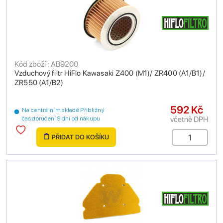
Kód zboží : AB9200
Vzduchový filtr HiFlo Kawasaki Z400 (M1)/ ZR400 (A1/B1)/
ZR550 (A1/B2)
592 Kč
Na centrálním skladě Přibližný
včetně DPH
čas doručení 9 dní od nákupu
PŘIDAT DO KOŠÍKU