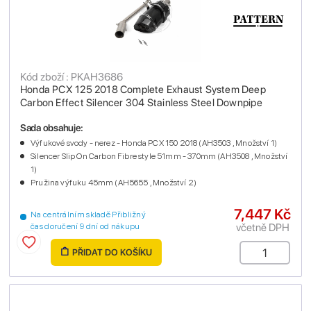
Kód zboží : PKAH3686
Honda PCX 125 2018 Complete Exhaust System Deep
Carbon Effect Silencer 304 Stainless Steel Downpipe
Sada obsahuje:
Výfukové svody - nerez - Honda PCX 150 2018 (AH3503 , Množství 1)
Silencer Slip On Carbon Fibre style 51mm - 370mm (AH3508 , Množství
1)
Pružina výfuku 45mm (AH5655 , Množství 2)
7,447 Kč
Na centrálním skladě Přibližný
včetně DPH
čas doručení 9 dní od nákupu
PŘIDAT DO KOŠÍKU