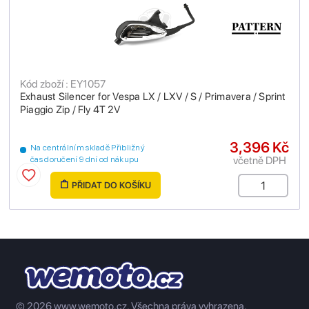
Kód zboží : EY1057
Exhaust Silencer for Vespa LX / LXV / S / Primavera / Sprint
Piaggio Zip / Fly 4T 2V
3,396 Kč
Na centrálním skladě Přibližný
včetně DPH
čas doručení 9 dní od nákupu
PŘIDAT DO KOŠÍKU
© 2026 www.wemoto.cz.
Všechna práva vyhrazena.