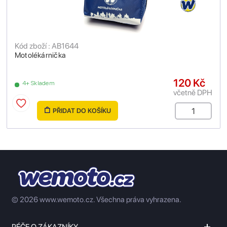
Kód zboží : AB1644
Motolékárnička
120 Kč
4+ Skladem
včetně DPH
PŘIDAT DO KOŠÍKU
© 2026 www.wemoto.cz.
Všechna práva vyhrazena.