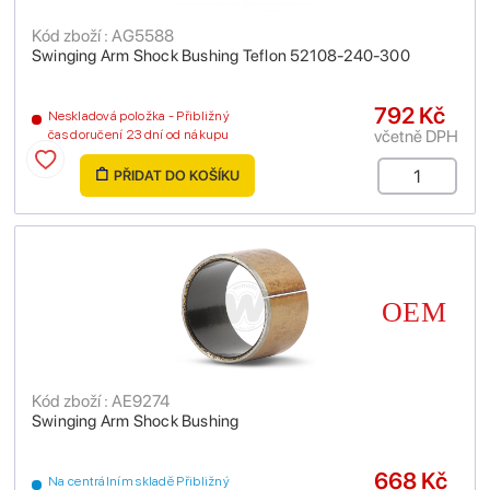
Kód zboží : AG5588
Swinging Arm Shock Bushing Teflon 52108-240-300
792 Kč
Neskladová položka - Přibližný
včetně DPH
čas doručení 23 dní od nákupu
PŘIDAT DO KOŠÍKU
Kód zboží : AE9274
Swinging Arm Shock Bushing
668 Kč
Na centrálním skladě Přibližný