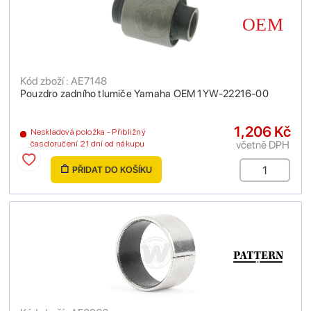
Kód zboží : AE7148
Pouzdro zadního tlumiče Yamaha OEM 1YW-22216-00
1,206 Kč
Neskladová položka - Přibližný
včetně DPH
čas doručení 21 dní od nákupu
PŘIDAT DO KOŠÍKU