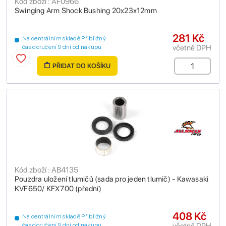
Kód zboží : AF0966
Swinging Arm Shock Bushing 20x23x12mm
281 Kč
Na centrálním skladě Přibližný
včetně DPH
čas doručení 9 dní od nákupu
PŘIDAT DO KOŠÍKU
Kód zboží : AB4135
Pouzdra uložení tlumičů (sada pro jeden tlumič) - Kawasaki
KVF650/ KFX700 (přední)
408 Kč
Na centrálním skladě Přibližný
včetně DPH
čas doručení 9 dní od nákupu