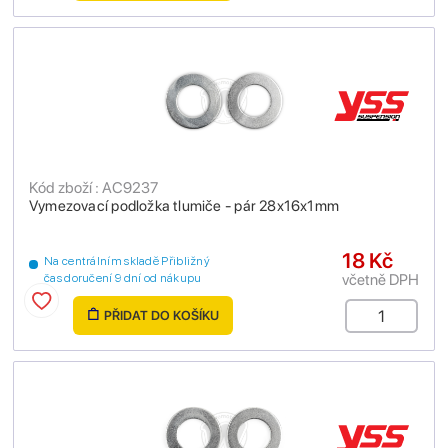
Kód zboží : AC9237
Vymezovací podložka tlumiče - pár 28x16x1mm
18 Kč
Na centrálním skladě Přibližný
včetně DPH
čas doručení 9 dní od nákupu
PŘIDAT DO KOŠÍKU