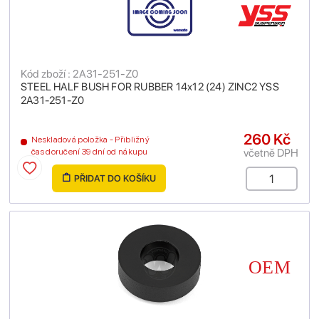
Kód zboží : 2A31-251-Z0
STEEL HALF BUSH FOR RUBBER 14x12 (24) ZINC2 YSS
2A31-251-Z0
260 Kč
Neskladová položka - Přibližný
včetně DPH
čas doručení 39 dní od nákupu
PŘIDAT DO KOŠÍKU