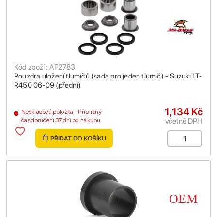
Kód zboží : AF2783
Pouzdra uložení tlumičů (sada pro jeden tlumič) - Suzuki LT-
R450 06-09 (přední)
1,134 Kč
Neskladová položka - Přibližný
včetně DPH
čas doručení 37 dní od nákupu
PŘIDAT DO KOŠÍKU