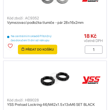
Kód zboží : AC9352
Vymezovací podložka tlumiče - pár 28x16x2mm
18 Kč
Na centrálním skladě Přibližný
včetně DPH
čas doručení 9 dní od nákupu
PŘIDAT DO KOŠÍKU
Kód zboží : HB9028
YSS Preload Lockring 46/M42x1.5x13xM6 SET BLACK