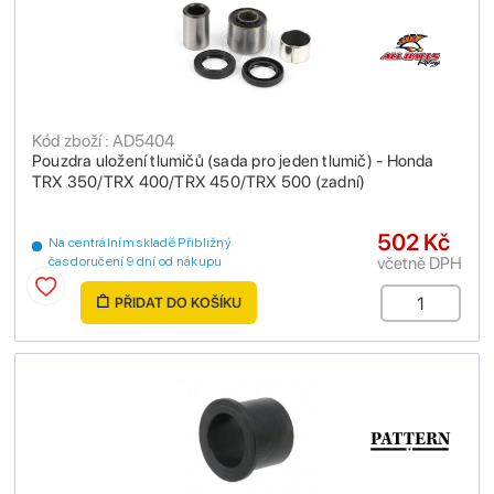
Kód zboží : AD5404
Pouzdra uložení tlumičů (sada pro jeden tlumič) - Honda
TRX 350/TRX 400/TRX 450/TRX 500 (zadní)
502 Kč
Na centrálním skladě Přibližný
včetně DPH
čas doručení 9 dní od nákupu
PŘIDAT DO KOŠÍKU