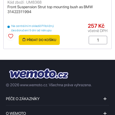
Kód zboží : UM8368
Front Suspension Strut top mounting bush as BMW
31422311994
257 Kč
Na centrálním skladě Přibližný
včetně DPH
čas doručení 9 dní od nákupu
PŘIDAT DO KOŠÍKU
© 2026 www.wemoto.cz.
Všechna práva vyhrazena.
PÉČE O ZÁKAZNÍKY
O WEMOTO