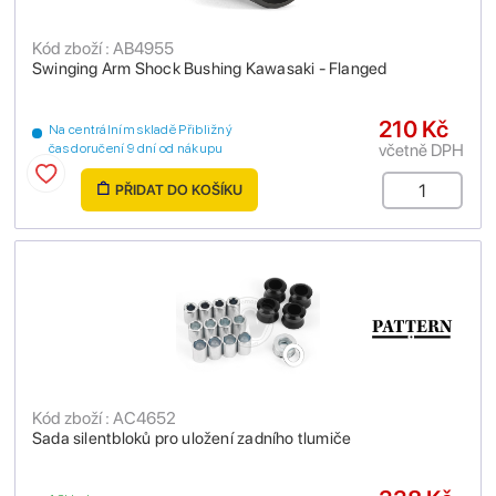
Kód zboží : AB4955
Swinging Arm Shock Bushing Kawasaki - Flanged
210 Kč
Na centrálním skladě Přibližný
včetně DPH
čas doručení 9 dní od nákupu
PŘIDAT DO KOŠÍKU
Kód zboží : AC4652
Sada silentbloků pro uložení zadního tlumiče