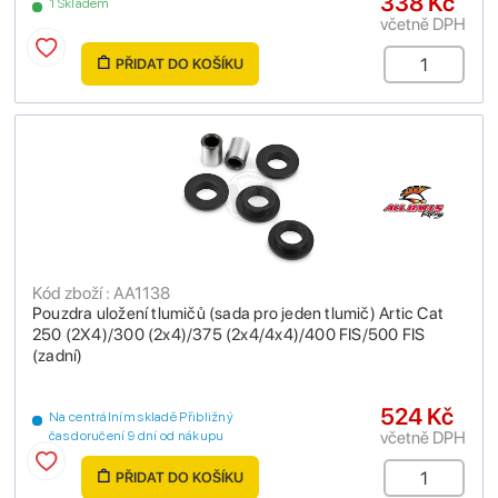
338 Kč
1 Skladem
včetně DPH
PŘIDAT DO KOŠÍKU
Kód zboží : AA1138
Pouzdra uložení tlumičů (sada pro jeden tlumič) Artic Cat
250 (2X4)/300 (2x4)/375 (2x4/4x4)/400 FIS/500 FIS
(zadní)
524 Kč
Na centrálním skladě Přibližný
včetně DPH
čas doručení 9 dní od nákupu
PŘIDAT DO KOŠÍKU