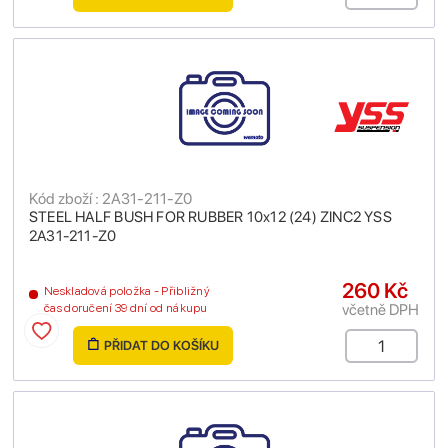
Kód zboží : 2A31-211-Z0
STEEL HALF BUSH FOR RUBBER 10x12 (24) ZINC2 YSS
2A31-211-Z0
260 Kč
Neskladová položka - Přibližný
včetně DPH
čas doručení 39 dní od nákupu
PŘIDAT DO KOŠÍKU