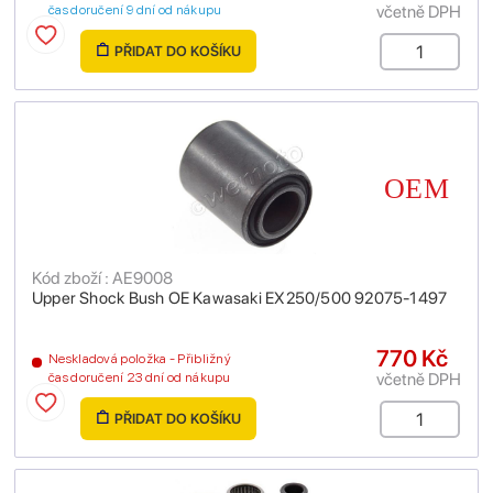
včetně DPH
čas doručení 9 dní od nákupu
PŘIDAT DO KOŠÍKU
Kód zboží : AE9008
Upper Shock Bush OE Kawasaki EX250/500 92075-1497
770 Kč
Neskladová položka - Přibližný
včetně DPH
čas doručení 23 dní od nákupu
PŘIDAT DO KOŠÍKU