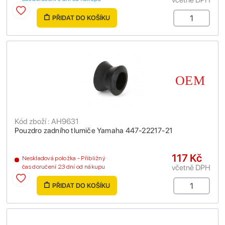
PŘIDAT DO KOŠÍKU
Kód zboží : AH9631
Pouzdro zadního tlumiče Yamaha 447-22217-21
117 Kč
Neskladová položka - Přibližný
včetně DPH
čas doručení 23 dní od nákupu
PŘIDAT DO KOŠÍKU