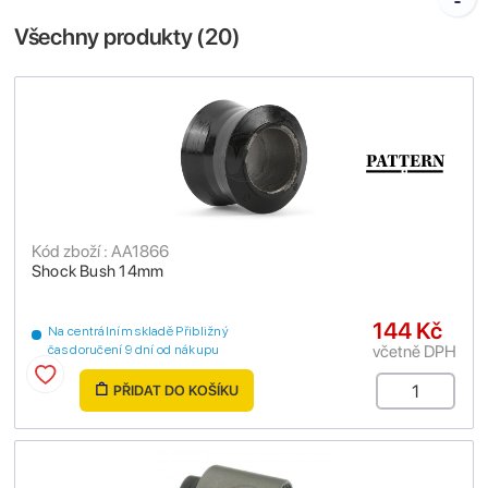
Všechny produkty (
20
)
Kód zboží : AA1866
Shock Bush 14mm
144 Kč
Na centrálním skladě Přibližný
včetně DPH
čas doručení 9 dní od nákupu
PŘIDAT DO KOŠÍKU