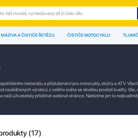
MAZIVA A ČISTIČE ŘETĚZU
ČISTIČE MOTOCYKLU
TLUMI
z
 spotřebního materiálu a příslušenství pro motocykly, skútry a ATV. Vše
od osvědčených výrobců z celého světa se skvělou pověstí kvality. Vše, 
 naší uživatelsky přívětivé webové stránce. Nabízíme jen to nejkvalitněj
produkty (
17
)