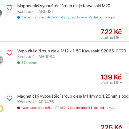
Magnetický vypouštěcí šroub oleje Kawasaki M20
Kód zboží : AB6631
Na centrálním skladě Přibližný čas doručení 9 dní od nákupu
722 Kč
včetně DPH
Vypouštěcí šroub oleje M12 x 1.50 Kawasaki 92066-0079
Kód zboží : AH0034
1 Skladem
139 Kč
včetně DPH
Magnetický vypouštěcí šroub oleje M14mm x 1.25mm s pod
Kód zboží : AF0436
Neskladová položka - Přibližný čas doručení 11 dní od nákupu
225 Kč