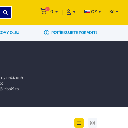
0
0
CZ
Kč
POTŘEBUJETE PORADIT?
ČOVÝ OLEJ
chny nabízené
co
ší zboží za