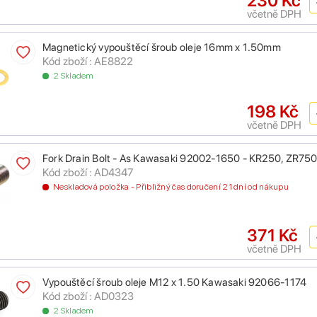
230 Kč
včetně DPH
Magnetický vypouštěcí šroub oleje 16mm x 1.50mm
Kód zboží : AE8822
2 Skladem
198 Kč
včetně DPH
Fork Drain Bolt - As Kawasaki 92002-1650 - KR250, ZR7
Kód zboží : AD4347
Neskladová položka - Přibližný čas doručení 21 dní od nákupu
371 Kč
včetně DPH
Vypouštěcí šroub oleje M12 x 1.50 Kawasaki 92066-1174
Kód zboží : AD0323
2 Skladem