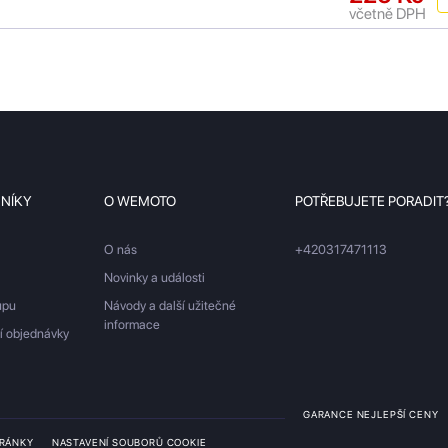
včetně DPH
ZNÍKY
O WEMOTO
POTŘEBUJETE PORADIT
O nás
+420317471113
Novinky a události
upu
Návody a další užitečné
informace
ší objednávky
GARANCE NEJLEPŠÍ CENY
TRÁNKY
NASTAVENÍ SOUBORŮ COOKIE