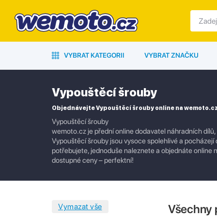
VYBRAT KATEGORII
VYBRAT ZNAČKU
Vypouštěcí šrouby
Objednávejte Vypouštěcí šrouby online na wemoto.c
Vypouštěcí šrouby
wemoto.cz je přední online dodavatel náhradních dílů,
Vypouštěcí šrouby jsou vysoce spolehlivé a pocházejí 
potřebujete, jednoduše naleznete a objednáte online na
dostupné ceny – perfektní!
Všechny 