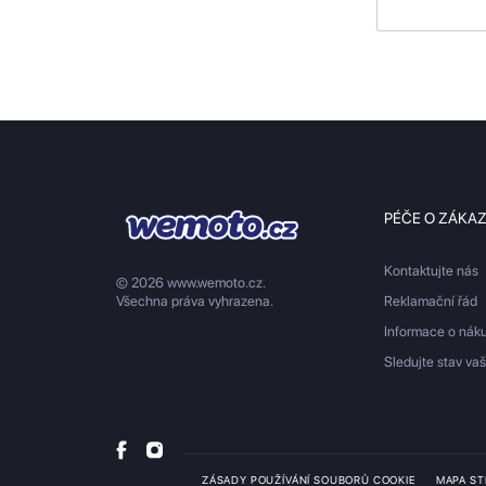
PÉČE O ZÁKA
Kontaktujte nás
© 2026 www.wemoto.cz.
Všechna práva vyhrazena.
Reklamační řád
Informace o nák
Sledujte stav va
ZÁSADY POUŽÍVÁNÍ SOUBORŮ COOKIE
MAPA S