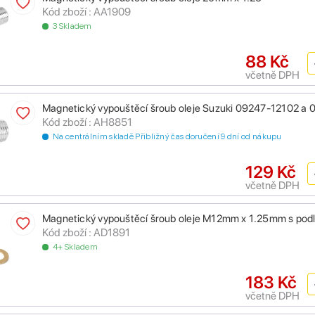
Kód zboží : AA1909
3 Skladem
88 Kč
včetně DPH
Magnetický vypouštěcí šroub oleje Suzuki 09247-12102 a
Kód zboží : AH8851
Na centrálním skladě Přibližný čas doručení 9 dní od nákupu
129 Kč
včetně DPH
Magnetický vypouštěcí šroub oleje M12mm x 1.25mm s pod
Kód zboží : AD1891
4+ Skladem
183 Kč
včetně DPH