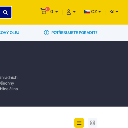
0
0
CZ
Kč
POTŘEBUJETE PORADIT?
ČOVÝ OLEJ
náhradních
. Všechny
lice či na