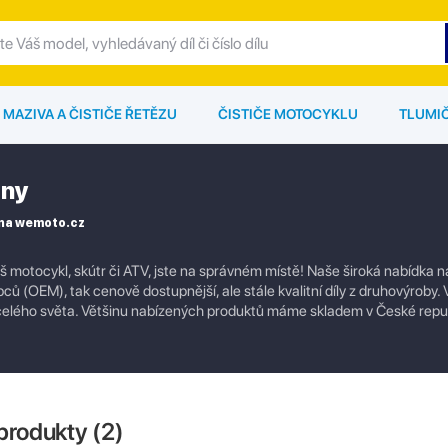
MAZIVA A ČISTIČE ŘETĚZU
ČISTIČE MOTOCYKLU
TLUMI
ony
 na wemoto.cz
 motocykl, skútr či ATV, jste na správném místě! Naše široká nabídka 
robců (OEM), tak cenově dostupnější, ale stále kvalitní díly z druhovýroby
 celého světa. Většinu nabízených produktů máme skladem v České repub
produkty (
2
)