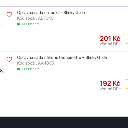
Opravná sada na lanka - Slinky Glide
Kód zboží : AB7040
4+ Skladem
201 Kč
včetně DPH
Opravná sada náhonu tachometru – Slinky Glide
Kód zboží : AA4805
4+ Skladem
192 Kč
včetně DPH