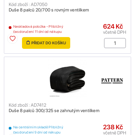
Kód zboží : AD7050
Duše 8 palců 20/700 s rovným ventilkem
624 Kč
Neskladová položka - Přibližný
včetně DPH
čas doručení 11 dní od nákupu
PŘIDAT DO KOŠÍKU
Kód zboží : AD7412
Duše 8 palců 300/325 se zahnutým ventilkem
238 Kč
Na centrálním skladě Přibližný
včetně DPH
čas doručení 9 dní od nákupu