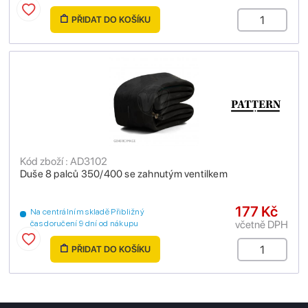
PŘIDAT DO KOŠÍKU
Kód zboží : AD3102
Duše 8 palců 350/400 se zahnutým ventilkem
177 Kč
Na centrálním skladě Přibližný
včetně DPH
čas doručení 9 dní od nákupu
PŘIDAT DO KOŠÍKU