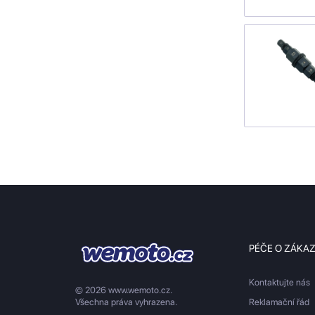
PÉČE O ZÁKA
Kontaktujte nás
© 2026 www.wemoto.cz.
Všechna práva vyhrazena.
Reklamační řád