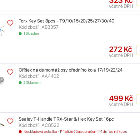
323 Kč
včetně DPH
Torx Key Set 8pcs - T9/10/15/20/25/27/30/40
Kód zboží : AB3357
1 Skladem
272 Kč
včetně DPH
Oříšek na demontáž osy předního kola 17/19/22/24
Kód zboží : AA4402
3 Skladem
499 Kč
včetně DPH
Sealey T-Handle TRX-Star & Hex Key Set 16pc
Kód zboží : AC8522
Neskladová položka - Přibližný čas doručení 14 dní od nákupu