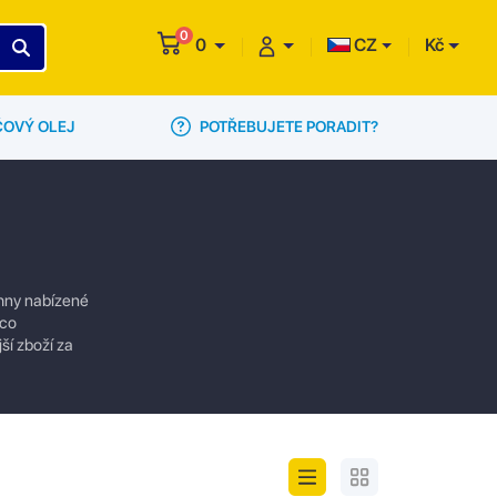
0
0
CZ
Kč
POTŘEBUJETE PORADIT?
ČOVÝ OLEJ
chny nabízené
 co
ší zboží za