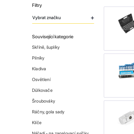
Filtry
Vybrat značku
Související kategorie
Skříně, šuplíky
Pilníky
Kladiva
Osvětlení
Důlkovače
Šroubováky
Ráčny, gola sady
Klíče
Nářadí - na zapalovací svíčky