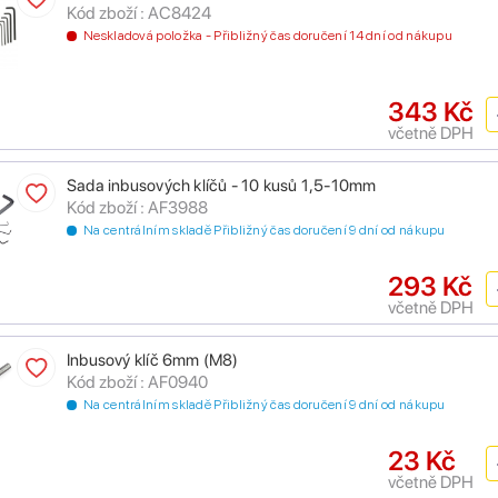
Kód zboží : AC8424
Neskladová položka - Přibližný čas doručení 14 dní od nákupu
343 Kč
včetně DPH
Sada inbusových klíčů - 10 kusů 1,5-10mm
Kód zboží : AF3988
Na centrálním skladě Přibližný čas doručení 9 dní od nákupu
293 Kč
včetně DPH
Inbusový klíč 6mm (M8)
Kód zboží : AF0940
Na centrálním skladě Přibližný čas doručení 9 dní od nákupu
23 Kč
včetně DPH