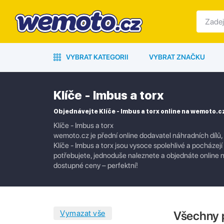
VYBRAT KATEGORII
VYBRAT ZNAČKU
Klíče - Imbus a torx
Objednávejte Klíče - Imbus a torx online na wemoto.c
Klíče - Imbus a torx
wemoto.cz je přední online dodavatel náhradních dílů,
Klíče - Imbus a torx jsou vysoce spolehlivé a pocházej
potřebujete, jednoduše naleznete a objednáte online na
dostupné ceny – perfektní!
Všechny 