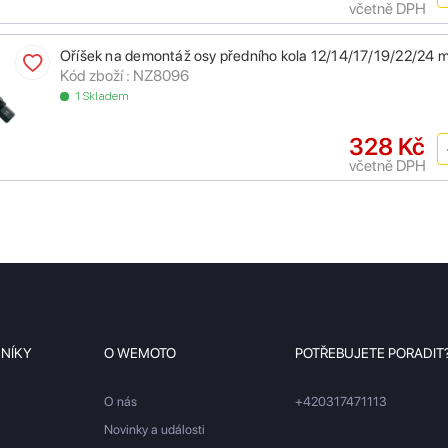
včetně DPH
Oříšek na demontáž osy předního kola 12/14/17/19/22/24 
Kód zboží : NZ8096
1 Skladem
328 Kč
včetně DPH
ZNÍKY
O WEMOTO
POTŘEBUJETE PORADIT
O nás
+420317471113
Novinky a události