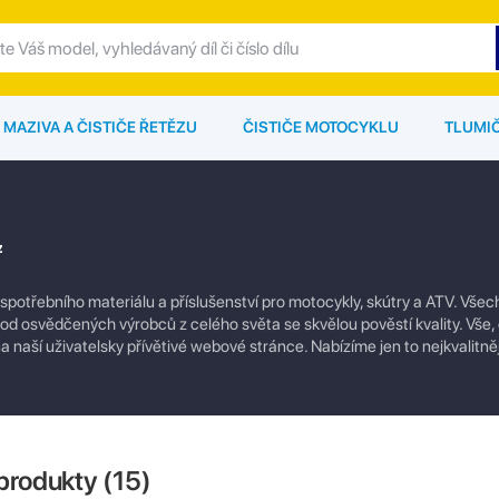
MAZIVA A ČISTIČE ŘETĚZU
ČISTIČE MOTOCYKLU
TLUMI
z
 spotřebního materiálu a příslušenství pro motocykly, skútry a ATV. Vše
í od osvědčených výrobců z celého světa se skvělou pověstí kvality. Vše,
 naší uživatelsky přívětivé webové stránce. Nabízíme jen to nejkvalitněj
produkty (
15
)