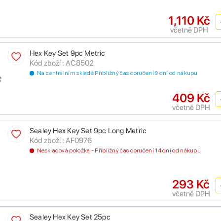
1,110 Kč
včetně DPH
Hex Key Set 9pc Metric
Kód zboží : AC8502
Na centrálním skladě Přibližný čas doručení 9 dní od nákupu
409 Kč
včetně DPH
Sealey Hex Key Set 9pc Long Metric
Kód zboží : AF0976
Neskladová položka - Přibližný čas doručení 14 dní od nákupu
293 Kč
včetně DPH
Sealey Hex Key Set 25pc