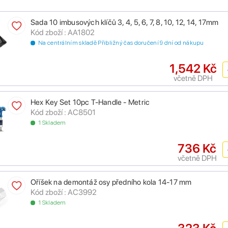
Sada 10 imbusových klíčů 3, 4, 5, 6, 7, 8, 10, 12, 14, 17mm
Kód zboží : AA1802
Na centrálním skladě Přibližný čas doručení 9 dní od nákupu
1,542 Kč
včetně DPH
Hex Key Set 10pc T-Handle - Metric
Kód zboží : AC8501
1 Skladem
736 Kč
včetně DPH
Oříšek na demontáž osy předního kola 14-17 mm
Kód zboží : AC3992
1 Skladem