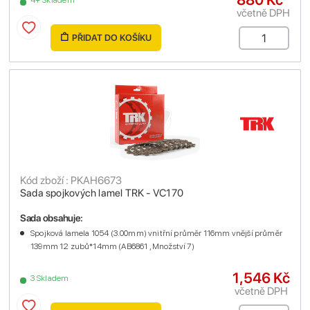
4+ Skladem
včetně DPH
PŘIDAT DO KOŠÍKU
Kód zboží : PKAH6673
Sada spojkových lamel TRK - VC170
Sada obsahuje:
Spojková lamela 1054 (3.00mm) vnitřní průměr 116mm vnější průměr
139mm 12 zubů*14mm (AB6861 , Množství 7)
1,546 Kč
3 Skladem
včetně DPH