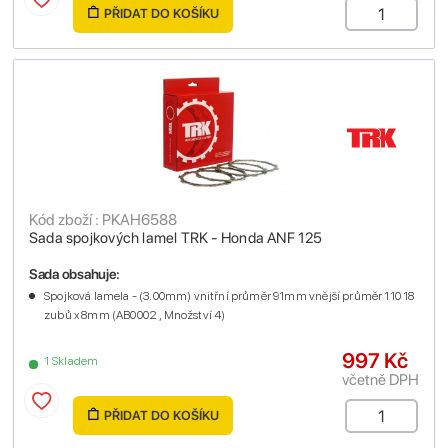
PŘIDAT DO KOŠÍKU
Kód zboží : PKAH6588
Sada spojkových lamel TRK - Honda ANF 125
Sada obsahuje:
Spojková lamela - (3.00mm) vnitřní průměr 91mm vnější průměr 110 18
zubů x 8mm (AB0002 , Množství 4)
997 Kč
1 Skladem
včetně DPH
PŘIDAT DO KOŠÍKU