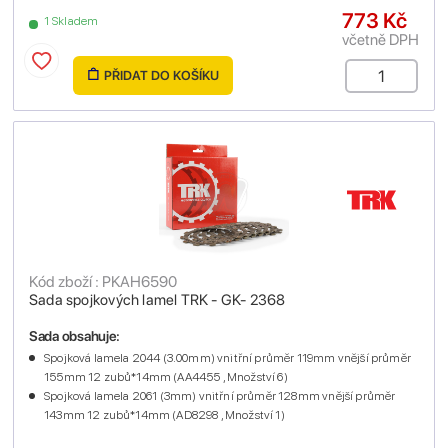
773 Kč
1 Skladem
včetně DPH
PŘIDAT DO KOŠÍKU
Kód zboží : PKAH6590
Sada spojkových lamel TRK - GK- 2368
Sada obsahuje:
Spojková lamela 2044 (3.00mm) vnitřní průměr 119mm vnější průměr
155mm 12 zubů*14mm (AA4455 , Množství 6)
Spojková lamela 2061 (3mm) vnitřní průměr 128mm vnější průměr
143mm 12 zubů*14mm (AD8298 , Množství 1)