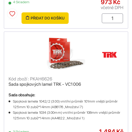
973 Kč
4 Skladem
včetně DPH
PŘIDAT DO KOŠÍKU
Kód zboží : PKAH6626
Sada spojkových lamel TRK - VC1006
Sada obsahuje:
Spojková lamela 1042/2 (3.00) vnitřní průměr 101mm vnější průměr
125mm 10 zubů*14mm (AB6176 , Množství 7)
Spojková lamela 1034 (3.00mm) vnitřní průměr 108mm vnější průměr
125mm 10 zubů*14mm (AA4822 , Množství 1)
1,484 Kč
3 Skladem