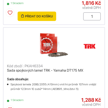
1,816 Kč
1 Skladem
včetně DPH
PŘIDAT DO KOŠÍKU
Kód zboží : PKAH6334
Sada spojkových lamel TRK - Yamaha DT175 MX
Sada obsahuje:
Spojková lamela 2006/2055 (4.10mm) vnitřní průměr 107mm vnější
průměr 123mm 10 zubů*14mm (AE0695 , Množství 5)
1,288 Kč
1 Skladem
včetně DPH