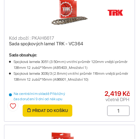
Kód zboží : PKAH6617
Sada spojkových lamel TRK - VC364
Sada obsahuje:
Spojková lamela 3051 (3.50mm) vnitřní průměr 120mm vnější průměr
138mm 12 zubů*16mm (AB5403 , Množství 1)
Spojková lamela 3039/3 (2.8mm) vnitřní průměr 116mm vnější průměr
138mm 12 zubů*16mm (AB6901 , Množství 10)
2,419 Kč
Na centrálním skladě Přibližný
včetně DPH
čas doručení 9 dní od nákupu
PŘIDAT DO KOŠÍKU