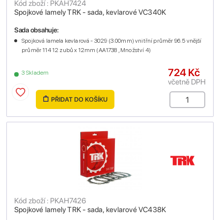
Kód zboží : PKAH7424
Spojkové lamely TRK - sada, kevlarové VC340K
Sada obsahuje:
Spojková lamela kevlarová - 3029 (3.00mm) vnitřní průměr 96.5 vnější
průměr 114 12 zubů x 12mm (AA1738 , Množství 4)
724 Kč
3 Skladem
včetně DPH
PŘIDAT DO KOŠÍKU
Kód zboží : PKAH7426
Spojkové lamely TRK - sada, kevlarové VC438K