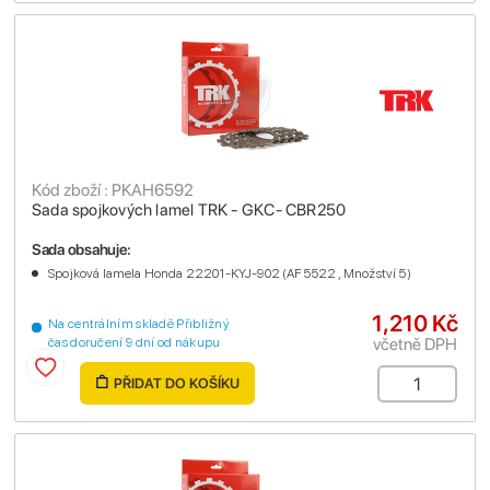
Kód zboží : PKAH6592
Sada spojkových lamel TRK - GKC- CBR250
Sada obsahuje:
Spojková lamela Honda 22201-KYJ-902 (AF5522 , Množství 5)
1,210 Kč
Na centrálním skladě Přibližný
včetně DPH
čas doručení 9 dní od nákupu
PŘIDAT DO KOŠÍKU