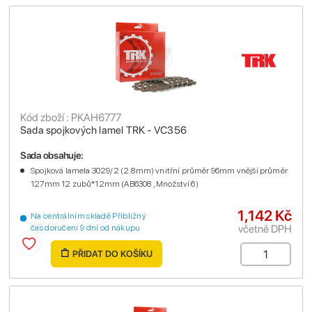
Kód zboží : PKAH6777
Sada spojkových lamel TRK - VC356
Sada obsahuje:
Spojková lamela 3029/2 (2.8mm) vnitřní průměr 96mm vnější průměr
127mm 12 zubů*12mm (AB6308 , Množství 6)
1,142 Kč
Na centrálním skladě Přibližný
včetně DPH
čas doručení 9 dní od nákupu
PŘIDAT DO KOŠÍKU