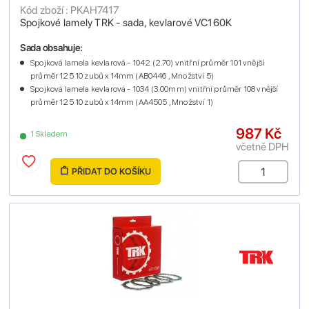
Kód zboží : PKAH7417
Spojkové lamely TRK - sada, kevlarové VC160K
Sada obsahuje:
Spojková lamela kevlarová - 1042 (2.70) vnitřní průměr 101 vnější
průměr 125 10 zubů x 14mm (AB0446 , Množství 5)
Spojková lamela kevlarová - 1034 (3.00mm) vnitřní průměr 108 vnější
průměr 125 10 zubů x 14mm (AA4505 , Množství 1)
987 Kč
1 Skladem
včetně DPH
PŘIDAT DO KOŠÍKU