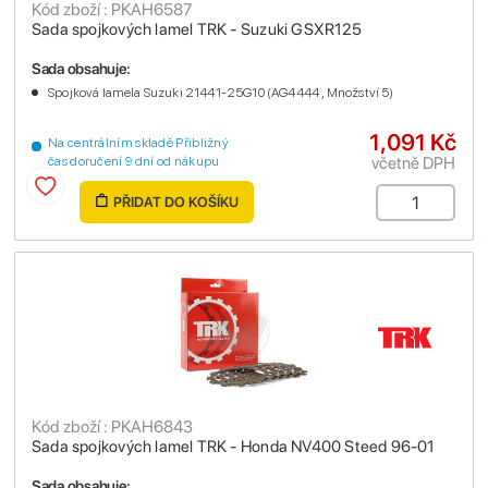
Kód zboží : PKAH6587
Sada spojkových lamel TRK - Suzuki GSXR125
Sada obsahuje:
Spojková lamela Suzuki 21441-25G10 (AG4444 , Množství 5)
1,091 Kč
Na centrálním skladě Přibližný
včetně DPH
čas doručení 9 dní od nákupu
PŘIDAT DO KOŠÍKU
Kód zboží : PKAH6843
Sada spojkových lamel TRK - Honda NV400 Steed 96-01
Sada obsahuje: