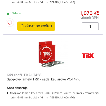
průměr 99mm 8 zubů x 14mm (AE9399 , Množství 4)
1,070 Kč
1 Skladem
včetně DPH
PŘIDAT DO KOŠÍKU
Kód zboží : PKAH7428
Spojkové lamely TRK - sada, kevlarové VC447K
Sada obsahuje:
Spojková lamela kevlarová - 4038 (3.2mm) vnitřní průměr 77mm vnější
průměr 99mm 8 zubů x 14mm (AE9399 , Množství 6)