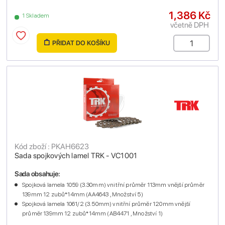
1,386 Kč
1 Skladem
včetně DPH
PŘIDAT DO KOŠÍKU
Kód zboží : PKAH6623
Sada spojkových lamel TRK - VC1001
Sada obsahuje:
Spojková lamela 1059 (3.30mm) vnitřní průměr 113mm vnější průměr
139mm 12 zubů*14mm (AA4643 , Množství 5)
Spojková lamela 1061/2 (3.50mm) vnitřní průměr 120mm vnější
průměr 139mm 12 zubů*14mm (AB4471 , Množství 1)