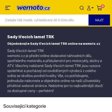
0
Sady třecích lamel TRK
Objednávejte Sady třecích lamel TRK online na wemoto.cz
Sady třecích lamel TRK
wemoto.cz je přední online dodavatel náhradních dílů,
spotřebního materiálu a příslušenství pro motocykly, skútry a
ATV. Všechny nabízené Sady třecích lamel TRK jsou vysoce
spolehlivé a pocházejí od osvědčených výrobců z celého
světa se skvělou pověstí kvality. Vše, co potřebujete,
jednoduše naleznete a objednáte online na naší uživatelsky
přívětivé webové stránce. Nabízíme jen to nejkvalitnější zboží
za dostupné ceny – perfektní!
Související kategorie