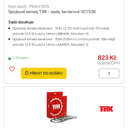
Kód zboží : PKAH7415
Spojkové lamely TRK - sada, kevlarové VC153K
Sada obsahuje:
Spojková lamela kevlarová - 1042 (2.70) vnitřní průměr 101 vnější
průměr 125 10 zubů x 14mm (AB0446 , Množství 4)
Spojková lamela kevlarová - 1034 (3.00mm) vnitřní průměr 108 vnější
průměr 125 10 zubů x 14mm (AA4505 , Množství 1)
823 Kč
2 Skladem
včetně DPH
PŘIDAT DO KOŠÍKU