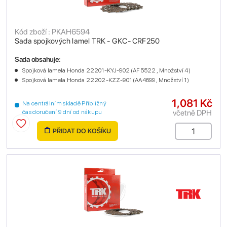
Kód zboží : PKAH6594
Sada spojkových lamel TRK - GKC- CRF250
Sada obsahuje:
Spojková lamela Honda 22201-KYJ-902 (AF5522 , Množství 4)
Spojková lamela Honda 22202-KZZ-901 (AA4699 , Množství 1)
1,081 Kč
Na centrálním skladě Přibližný
včetně DPH
čas doručení 9 dní od nákupu
PŘIDAT DO KOŠÍKU