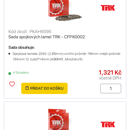
Kód zboží : PKAH6595
Sada spojkových lamel TRK - CFPK0002
Sada obsahuje:
Spojková lamela 2042 (2.85mm) vnitřní průměr 116mm vnější průměr
134mm 12 zubů*14mm (AB0645 , Množství 6)
1,321 Kč
4 Skladem
včetně DPH
PŘIDAT DO KOŠÍKU