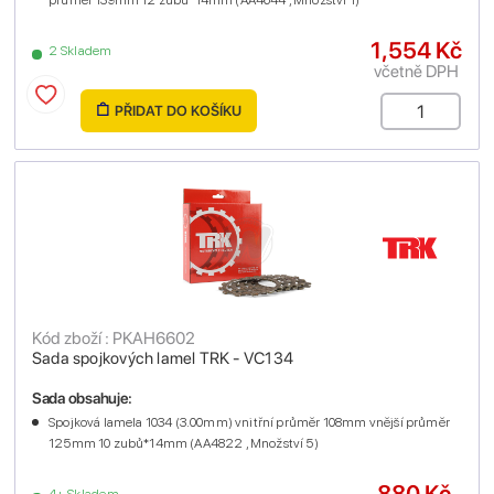
průměr 139mm 12 zubů*14mm (AA4644 , Množství 1)
1,554 Kč
2 Skladem
včetně DPH
PŘIDAT DO KOŠÍKU
Kód zboží : PKAH6602
Sada spojkových lamel TRK - VC134
Sada obsahuje:
Spojková lamela 1034 (3.00mm) vnitřní průměr 108mm vnější průměr
125mm 10 zubů*14mm (AA4822 , Množství 5)
880 Kč