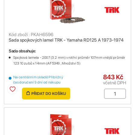
Kód zboží : PKAH6596
Sada spojkových lamel TRK - Yamaha RD125 A 1973-1974
Sada obsahuje:
Spojková lamela - 2007 (3.2 mm) vnitřní průměr 107mm vnější průměr
123 10 zubů x 14mm (AF5349 , Množství 5)
843 Kč
Na centrálním skladě Přibližný
včetně DPH
čas doručení 9 dní od nákupu
PŘIDAT DO KOŠÍKU