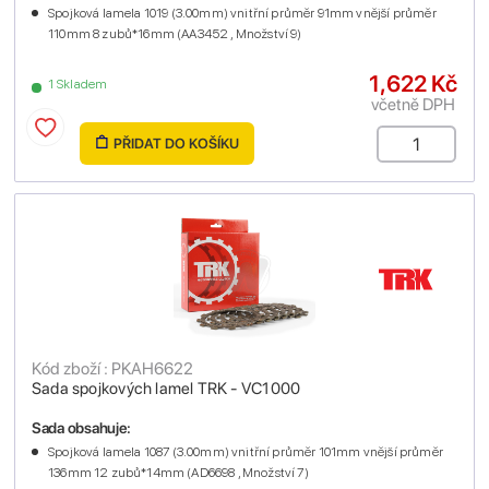
Spojková lamela 1019 (3.00mm) vnitřní průměr 91mm vnější průměr
110mm 8 zubů*16mm (AA3452 , Množství 9)
1,622 Kč
1 Skladem
včetně DPH
PŘIDAT DO KOŠÍKU
Kód zboží : PKAH6622
Sada spojkových lamel TRK - VC1000
Sada obsahuje:
Spojková lamela 1087 (3.00mm) vnitřní průměr 101mm vnější průměr
136mm 12 zubů*14mm (AD6698 , Množství 7)