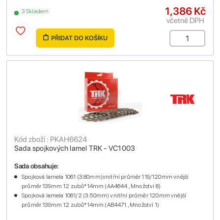
1,386 Kč
3 Skladem
včetně DPH
PŘIDAT DO KOŠÍKU
Kód zboží : PKAH6624
Sada spojkových lamel TRK - VC1003
Sada obsahuje:
Spojková lamela 1061 (3.80mm)vnitřní průměr 119/120mm vnější
průměr 139mm 12 zubů*14mm (AA4644 , Množství 8)
Spojková lamela 1061/2 (3.50mm) vnitřní průměr 120mm vnější
průměr 139mm 12 zubů*14mm (AB4471 , Množství 1)