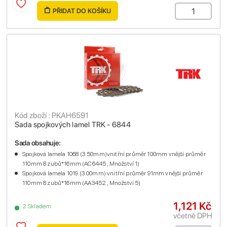
PŘIDAT DO KOŠÍKU
Kód zboží : PKAH6591
Sada spojkových lamel TRK - 6844
Sada obsahuje:
Spojková lamela 1068 (3.50mm)vnitřní průměr 100mm vnější průměr
110mm 8 zubů*16mm (AC6445 , Množství 1)
Spojková lamela 1019 (3.00mm) vnitřní průměr 91mm vnější průměr
110mm 8 zubů*16mm (AA3452 , Množství 5)
1,121 Kč
2 Skladem
včetně DPH