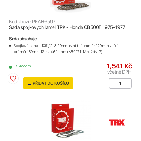
Kód zboží : PKAH6597
Sada spojkových lamel TRK - Honda CB500T 1975-1977
Sada obsahuje:
Spojková lamela 1061/2 (3.50mm) vnitřní průměr 120mm vnější
průměr 139mm 12 zubů*14mm (AB4471 , Množství 7)
1,541 Kč
1 Skladem
včetně DPH
PŘIDAT DO KOŠÍKU