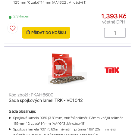
125mm 10 zubů*14mm (AA4822 , Množství 1)
1,393 Kč
2 Skladem
včetně DPH
PŘIDAT DO KOŠÍKU
Kód zboží : PKAH6600
Sada spojkových lamel TRK - VC1042
Sada obsahuje:
Spojková lamela 1059 (3.30mm) vnitřní průměr 113mm vnější průměr
139mm 12 zubů*14mm (AA4643 , Množství 8)
Spojková lamela 1061 (3.80mm)vnitřní průměr 119/120mm vnější