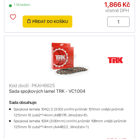
1,866 Kč
1 Skladem
včetně DPH
PŘIDAT DO KOŠÍKU
Kód zboží : PKAH6625
Sada spojkových lamel TRK - VC1004
Sada obsahuje:
Spojková lamela 1042/2 (3.00) vnitřní průměr 101mm vnější průměr
125mm 10 zubů*14mm (AB6176 , Množství 6)
Spojková lamela 1034 (3.00mm) vnitřní průměr 108mm vnější průměr
125mm 10 zubů*14mm (AA4822 , Množství 1)