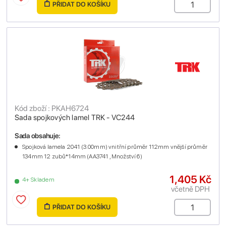
PŘIDAT DO KOŠÍKU
Kód zboží : PKAH6724
Sada spojkových lamel TRK - VC244
Sada obsahuje:
Spojková lamela 2041 (3.00mm) vnitřní průměr 112mm vnější průměr
134mm 12 zubů*14mm (AA3741 , Množství 6)
1,405 Kč
4+ Skladem
včetně DPH
PŘIDAT DO KOŠÍKU