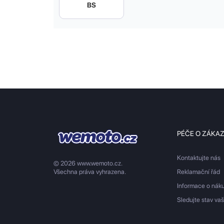
BS
PÉČE O ZÁKA
Kontaktujte nás
© 2026 www.wemoto.cz.
Všechna práva vyhrazena.
Reklamační řád
Informace o nák
Sledujte stav va