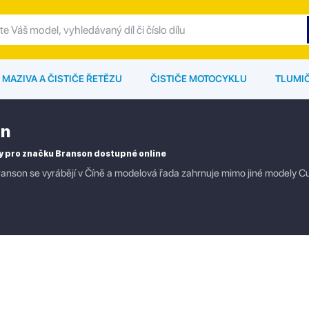
MAZIVA A ČISTIČE ŘETĚZU
ČISTIČE MOTOCYKLU
TLUMI
on
y pro značku Branson dostupné online
anson se vyrábějí v Číně a modelová řada zahrnuje mimo jiné modely Cub