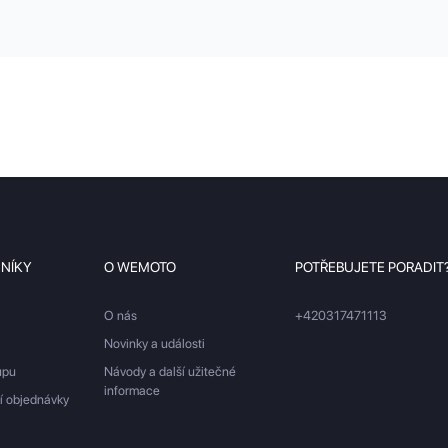
ZNÍKY
O WEMOTO
POTŘEBUJETE PORADIT
O nás
+420317471113
Novinky a události
upu
Návody a další užitečné
informace
ší objednávky