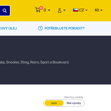
0
0
CZ
Kč
POTŘEBUJETE PORADIT?
ČOVÝ OLEJ
a, Snooker, Sting, Retro, Sport a Boulevard.
Všechny modely
ccm
Rok výroby