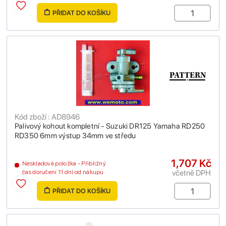
PŘIDAT DO KOŠÍKU
Kód zboží : AD8946
Palivový kohout kompletní - Suzuki DR125 Yamaha RD250
RD350 6mm výstup 34mm ve středu
1,707 Kč
Neskladová položka - Přibližný
včetně DPH
čas doručení 11 dní od nákupu
PŘIDAT DO KOŠÍKU