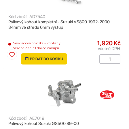
Kód zboží : AD7540
Palivový kohout kompletní - Suzuki VS800 1992-2000
34mm ve středu 6mm výstup
1,920 Kč
Neskladová položka - Přibližný
včetně DPH
čas doručení 11 dní od nákupu
PŘIDAT DO KOŠÍKU
Kód zboží : AE7019
Palivový kohout Suzuki GS500 89-00