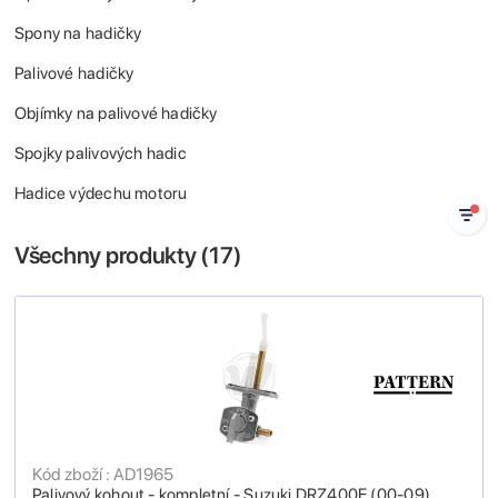
Spony na hadičky
Palivové hadičky
Objímky na palivové hadičky
Spojky palivových hadic
Hadice výdechu motoru
Všechny produkty (
17
)
Kód zboží : AD1965
Palivový kohout - kompletní - Suzuki DRZ400E (00-09)