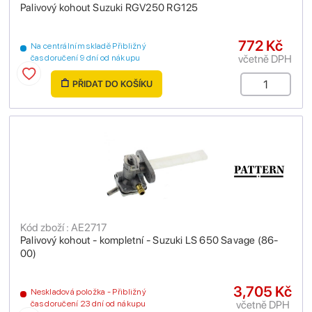
Palivový kohout Suzuki RGV250 RG125
772 Kč
Na centrálním skladě Přibližný
včetně DPH
čas doručení 9 dní od nákupu
PŘIDAT DO KOŠÍKU
Kód zboží : AE2717
Palivový kohout - kompletní - Suzuki LS 650 Savage (86-
00)
3,705 Kč
Neskladová položka - Přibližný
včetně DPH
čas doručení 23 dní od nákupu