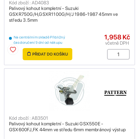
Kód zboží : AD4083
Palivový kohout kompletní - Suzuki
GSXR750G/H,GSXR1100G/H/J 1986-1987 45mm ve
středu 3.5mm
1,958 Kč
Na centrálním skladě Přibližný
včetně DPH
čas doručení 9 dní od nákupu
PŘIDAT DO KOŠÍKU
Kód zboží : AB3501
Palivový kohout kompletní - Suzuki GSX550E -
GSX600FJ,FK 44mm ve středu 6mm membránový výstup