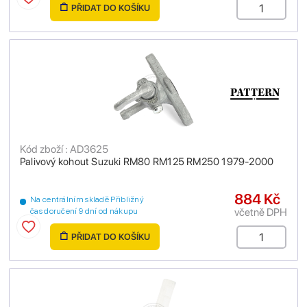
PŘIDAT DO KOŠÍKU
Kód zboží : AD3625
Palivový kohout Suzuki RM80 RM125 RM250 1979-2000
884 Kč
Na centrálním skladě Přibližný
včetně DPH
čas doručení 9 dní od nákupu
PŘIDAT DO KOŠÍKU