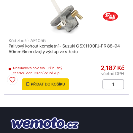
Kód zboží : AF1055
Palivový kohout kompletní - Suzuki GSX1100FJ-FR 88-94
50mm 6mm dvojtý výstup ve středu
2,187 Kč
Neskladová položka - Přibližný
včetně DPH
čas doručení 30 dní od nákupu
PŘIDAT DO KOŠÍKU