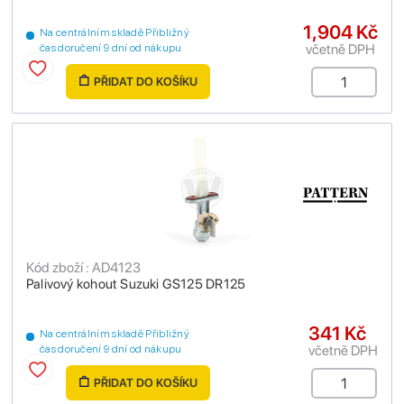
1,904 Kč
Na centrálním skladě Přibližný
včetně DPH
čas doručení 9 dní od nákupu
PŘIDAT DO KOŠÍKU
Kód zboží : AD4123
Palivový kohout Suzuki GS125 DR125
341 Kč
Na centrálním skladě Přibližný
včetně DPH
čas doručení 9 dní od nákupu
PŘIDAT DO KOŠÍKU