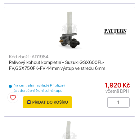
Kód zboží : AD1984
Palivový kohout kompletní - Suzuki GSX600FL-
FV,GSX750FK-FV 44mm výstup ve středu 6mm
1,920 Kč
Na centrálním skladě Přibližný
včetně DPH
čas doručení 9 dní od nákupu
PŘIDAT DO KOŠÍKU