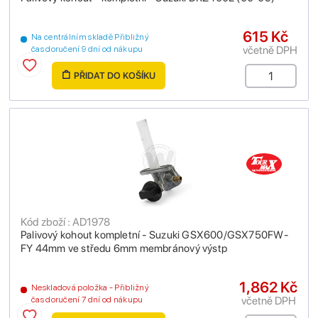
615 Kč
Na centrálním skladě Přibližný
včetně DPH
čas doručení 9 dní od nákupu
PŘIDAT DO KOŠÍKU
Kód zboží : AD1978
Palivový kohout kompletní - Suzuki GSX600/GSX750FW-
FY 44mm ve středu 6mm membránový výstp
1,862 Kč
Neskladová položka - Přibližný
včetně DPH
čas doručení 7 dní od nákupu