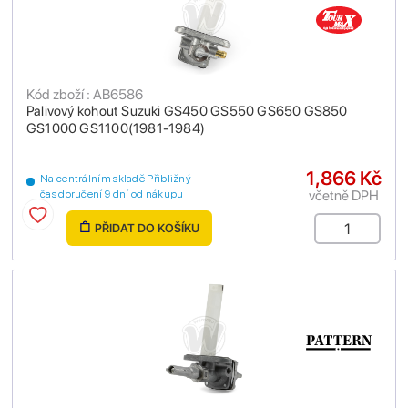
Kód zboží : AB6586
Palivový kohout Suzuki GS450 GS550 GS650 GS850
GS1000 GS1100(1981-1984)
1,866 Kč
Na centrálním skladě Přibližný
včetně DPH
čas doručení 9 dní od nákupu
PŘIDAT DO KOŠÍKU