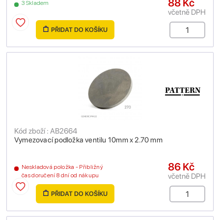
88 Kč
3 Skladem
včetně DPH
PŘIDAT DO KOŠÍKU
Kód zboží : AB2664
Vymezovací podložka ventilu 10mm x 2.70 mm
86 Kč
Neskladová položka - Přibližný
včetně DPH
čas doručení 8 dní od nákupu
PŘIDAT DO KOŠÍKU