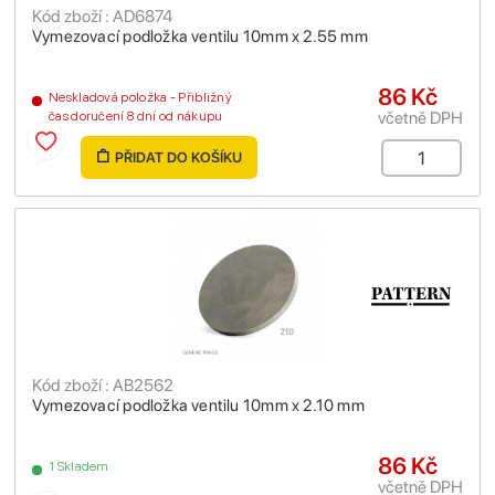
Kód zboží : AD6874
Vymezovací podložka ventilu 10mm x 2.55 mm
86 Kč
Neskladová položka - Přibližný
včetně DPH
čas doručení 8 dní od nákupu
PŘIDAT DO KOŠÍKU
Kód zboží : AB2562
Vymezovací podložka ventilu 10mm x 2.10 mm
86 Kč
1 Skladem
včetně DPH