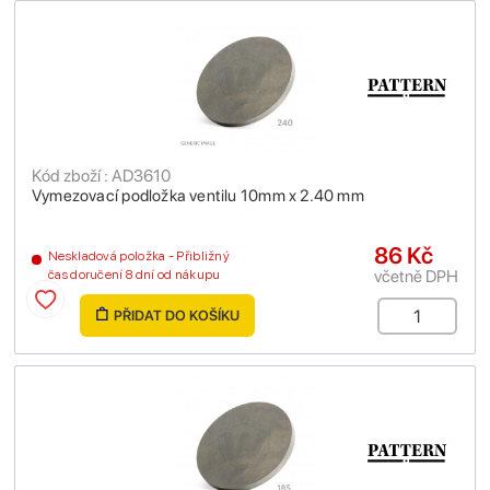
Kód zboží : AD3610
Vymezovací podložka ventilu 10mm x 2.40 mm
86 Kč
Neskladová položka - Přibližný
včetně DPH
čas doručení 8 dní od nákupu
PŘIDAT DO KOŠÍKU