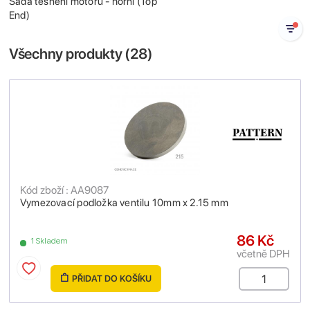
Sada těsnění motoru - horní (Top
End)
Všechny produkty (
28
)
Kód zboží : AA9087
Vymezovací podložka ventilu 10mm x 2.15 mm
86 Kč
1 Skladem
včetně DPH
PŘIDAT DO KOŠÍKU