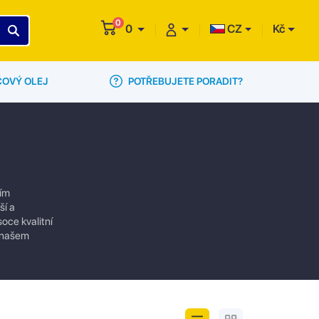
0
0
CZ
Kč
POTŘEBUJETE PORADIT?
ČOVÝ OLEJ
ním
ší a
oce kvalitní
a našem