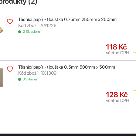
produkty (
2
)
Těsnící papír - tloušťka 0.75mm 250mm x 250mm
Kód zboží : AA1228
2 Skladem
118 Kč
včetně DPH
Těsnící papír - tloušťka 0.5mm 500mm x 500mm
Kód zboží : RX1309
3 Skladem
128 Kč
včetně DPH