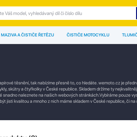
MAZIVA A ČISTIČE ŘETĚZU
ČISTIČE MOTOCYKLU
TLUMI
apírové těsnění, tak nabízíme přesně to, co hledáte. wemoto.cz je před
ykly, skútry a čtyřkolky v České republice. Skladem držíme ty nejkvalitněj
které snadno naleznete na našich webových stránkách.Vybíráme pouze vys
být jisti kvalitou a mnoho z nich máme skladem v České republice, či n