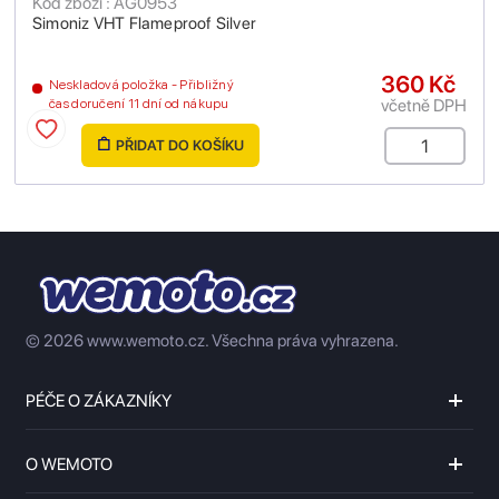
Kód zboží : AG0953
Simoniz VHT Flameproof Silver
360 Kč
Neskladová položka - Přibližný
včetně DPH
čas doručení 11 dní od nákupu
PŘIDAT DO KOŠÍKU
© 2026 www.wemoto.cz.
Všechna práva vyhrazena.
PÉČE O ZÁKAZNÍKY
O WEMOTO