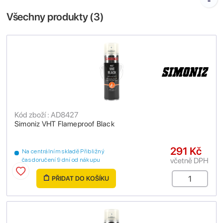
Všechny produkty (
3
)
Kód zboží : AD8427
Simoniz VHT Flameproof Black
291 Kč
Na centrálním skladě Přibližný
včetně DPH
čas doručení 9 dní od nákupu
PŘIDAT DO KOŠÍKU