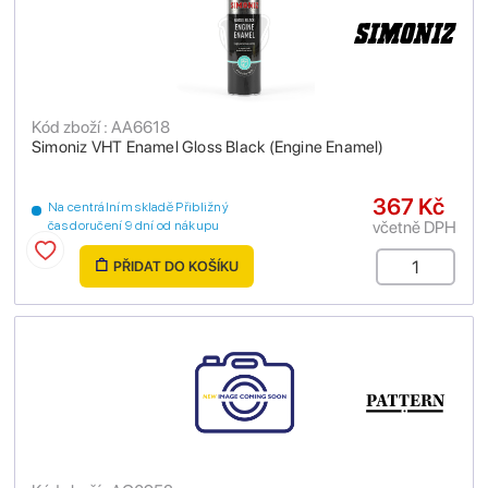
Kód zboží : AA6618
Simoniz VHT Enamel Gloss Black (Engine Enamel)
367 Kč
Na centrálním skladě Přibližný
včetně DPH
čas doručení 9 dní od nákupu
PŘIDAT DO KOŠÍKU