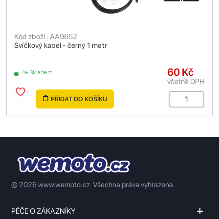
Kód zboží : AA9652
Svíčkový kabel - černý 1 metr
60 Kč
4+ Skladem
včetně DPH
PŘIDAT DO KOŠÍKU
© 2026 www.wemoto.cz.
Všechna práva vyhrazena.
PÉČE O ZÁKAZNÍKY