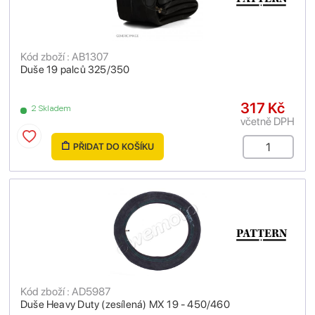
Kód zboží : AB1307
Duše 19 palců 325/350
317 Kč
2 Skladem
včetně DPH
PŘIDAT DO KOŠÍKU
Kód zboží : AD5987
Duše Heavy Duty (zesílená) MX 19 - 450/460