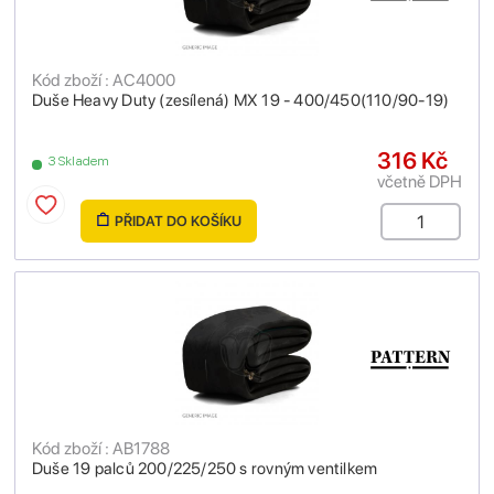
Kód zboží : AC4000
Duše Heavy Duty (zesílená) MX 19 - 400/450(110/90-19)
316 Kč
3 Skladem
včetně DPH
PŘIDAT DO KOŠÍKU
Kód zboží : AB1788
Duše 19 palců 200/225/250 s rovným ventilkem