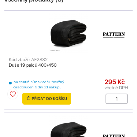
Kód zboží : AF2832
Duše 19 palců 400/450
295 Kč
Na centrálním skladě Přibližný
včetně DPH
čas doručení 9 dní od nákupu
PŘIDAT DO KOŠÍKU