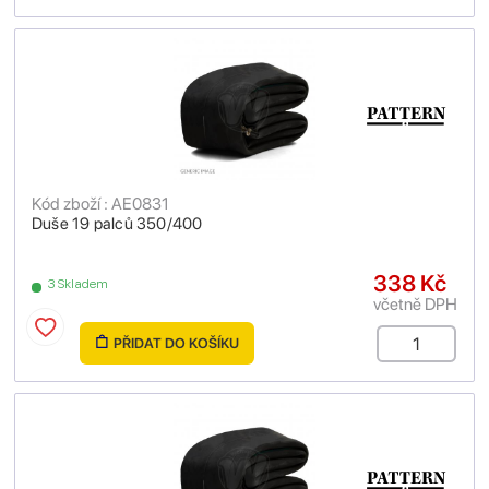
Kód zboží : AE0831
Duše 19 palců 350/400
338 Kč
3 Skladem
včetně DPH
PŘIDAT DO KOŠÍKU