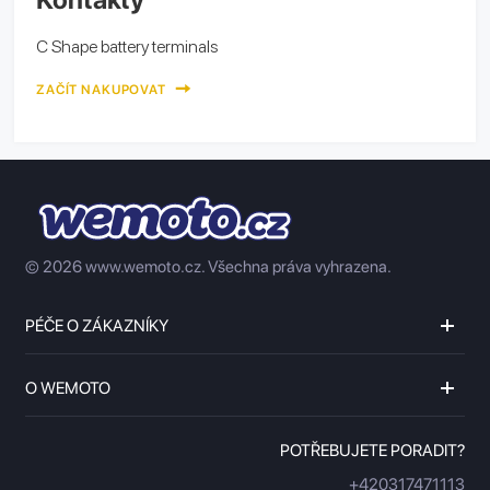
C Shape battery terminals
ZAČÍT NAKUPOVAT
© 2026 www.wemoto.cz.
Všechna práva vyhrazena.
PÉČE O ZÁKAZNÍKY
O WEMOTO
POTŘEBUJETE PORADIT?
+420317471113