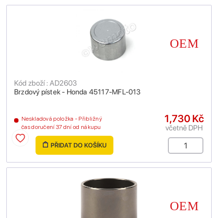
Kód zboží : AD2603
Brzdový pístek - Honda 45117-MFL-013
1,730 Kč
Neskladová položka - Přibližný
včetně DPH
čas doručení 37 dní od nákupu
PŘIDAT DO KOŠÍKU