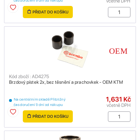
včetně DPH
čas doručení 9 dní od nákupu
PŘIDAT DO KOŠÍKU
Kód zboží : AD4275
Brzdový pístek 2x, bez těsnění a prachovkek - OEM KTM
1,631 Kč
Na centrálním skladě Přibližný
včetně DPH
čas doručení 9 dní od nákupu
PŘIDAT DO KOŠÍKU