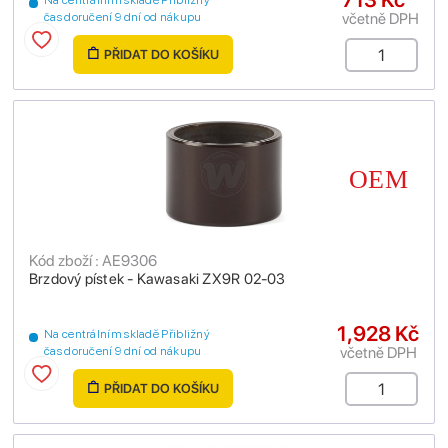
Na centrálním skladě Přibližný
včetně DPH
čas doručení 9 dní od nákupu
PŘIDAT DO KOŠÍKU
Kód zboží : AE9306
Brzdový pístek - Kawasaki ZX9R 02-03
1,928 Kč
Na centrálním skladě Přibližný
včetně DPH
čas doručení 9 dní od nákupu
PŘIDAT DO KOŠÍKU