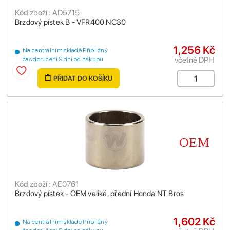
Kód zboží : AD5715
Brzdový pístek B - VFR400 NC30
1,256 Kč
Na centrálním skladě Přibližný
včetně DPH
čas doručení 9 dní od nákupu
PŘIDAT DO KOŠÍKU
Kód zboží : AE0761
Brzdový pístek - OEM veliké, přední Honda NT Bros
1,602 Kč
Na centrálním skladě Přibližný