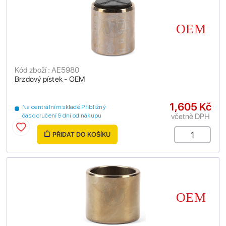
Kód zboží : AE5980
Brzdový pístek - OEM
1,605 Kč
Na centrálním skladě Přibližný
včetně DPH
čas doručení 9 dní od nákupu
PŘIDAT DO KOŠÍKU