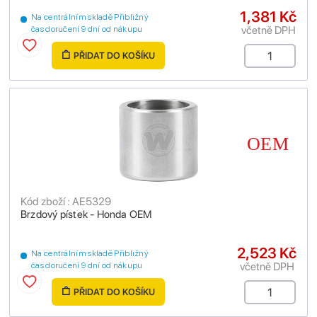
1,381 Kč
Na centrálním skladě Přibližný
včetně DPH
čas doručení 9 dní od nákupu
PŘIDAT DO KOŠÍKU
Kód zboží : AE5329
Brzdový pístek - Honda OEM
2,523 Kč
Na centrálním skladě Přibližný
včetně DPH
čas doručení 9 dní od nákupu
PŘIDAT DO KOŠÍKU