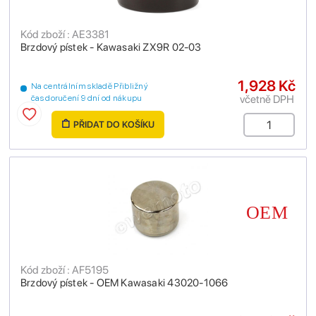
Kód zboží : AE3381
Brzdový pístek - Kawasaki ZX9R 02-03
1,928 Kč
Na centrálním skladě Přibližný
včetně DPH
čas doručení 9 dní od nákupu
PŘIDAT DO KOŠÍKU
Kód zboží : AF5195
Brzdový pístek - OEM Kawasaki 43020-1066