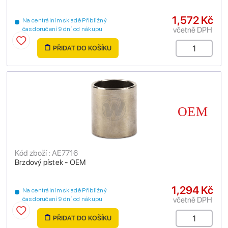
1,572 Kč
Na centrálním skladě Přibližný
včetně DPH
čas doručení 9 dní od nákupu
PŘIDAT DO KOŠÍKU
Kód zboží : AE7716
Brzdový pístek - OEM
1,294 Kč
Na centrálním skladě Přibližný
včetně DPH
čas doručení 9 dní od nákupu
PŘIDAT DO KOŠÍKU