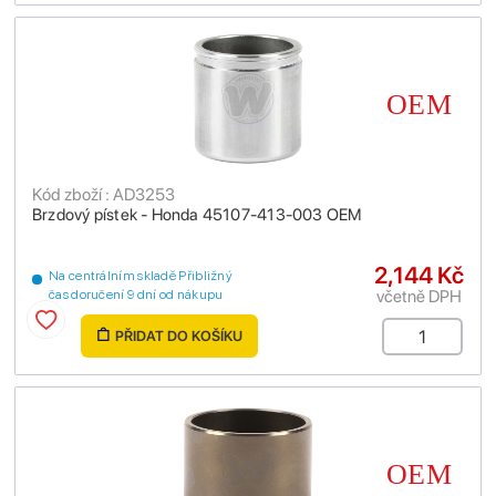
Kód zboží : AD3253
Brzdový pístek - Honda 45107-413-003 OEM
2,144 Kč
Na centrálním skladě Přibližný
včetně DPH
čas doručení 9 dní od nákupu
PŘIDAT DO KOŠÍKU