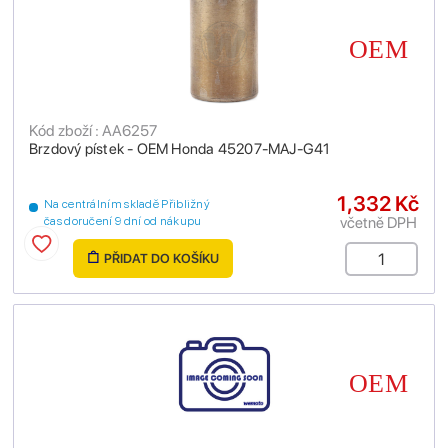
Kód zboží : AA6257
Brzdový pístek - OEM Honda 45207-MAJ-G41
1,332 Kč
Na centrálním skladě Přibližný
včetně DPH
čas doručení 9 dní od nákupu
PŘIDAT DO KOŠÍKU