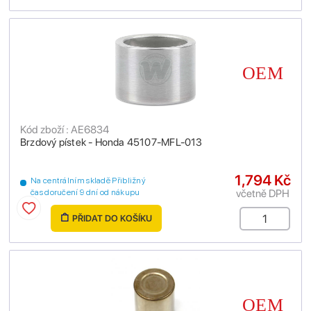
Kód zboží : AE6834
Brzdový pístek - Honda 45107-MFL-013
1,794 Kč
Na centrálním skladě Přibližný
včetně DPH
čas doručení 9 dní od nákupu
PŘIDAT DO KOŠÍKU