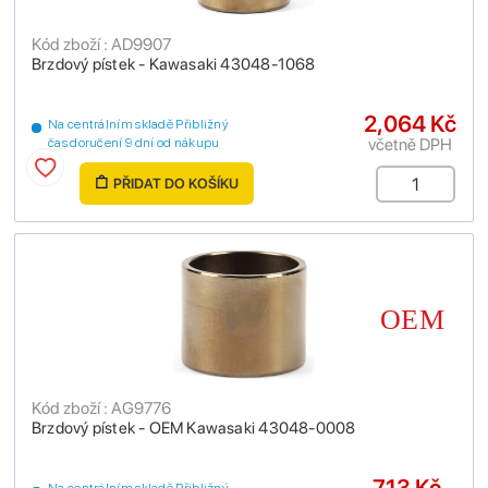
Kód zboží : AD9907
Brzdový pístek - Kawasaki 43048-1068
2,064 Kč
Na centrálním skladě Přibližný
včetně DPH
čas doručení 9 dní od nákupu
PŘIDAT DO KOŠÍKU
Kód zboží : AG9776
Brzdový pístek - OEM Kawasaki 43048-0008
713 Kč