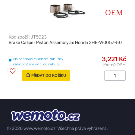
Kód zboží : JT5923
Brake Caliper Piston Assembly as Honda 3HE-W0057-50
3,221 Kč
Na centrálním skladě Přibližný
včetně DPH
čas doručení 9 dní od nákupu
PŘIDAT DO KOŠÍKU
© 2026 www.wemoto.cz.
Všechna práva vyhrazena.