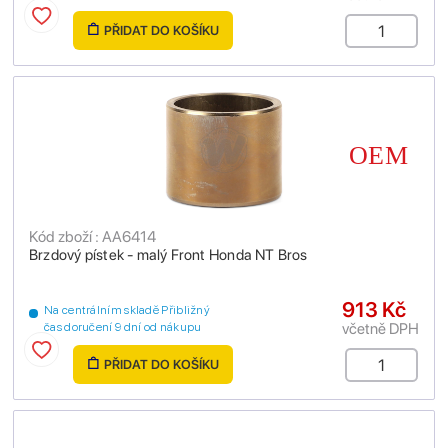
PŘIDAT DO KOŠÍKU
Kód zboží : AA6414
Brzdový pístek - malý Front Honda NT Bros
913 Kč
Na centrálním skladě Přibližný
včetně DPH
čas doručení 9 dní od nákupu
PŘIDAT DO KOŠÍKU