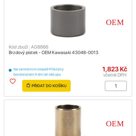
Kód zboží : AG8866
Brzdový pístek - OEM Kawasaki 43048-0013
1,823 Kč
Na centrálním skladě Přibližný
včetně DPH
čas doručení 9 dní od nákupu
PŘIDAT DO KOŠÍKU