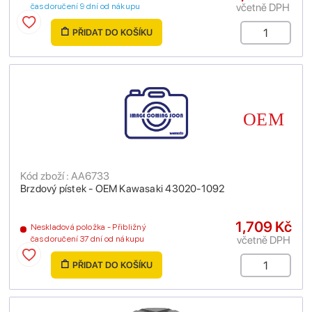
včetně DPH
čas doručení 9 dní od nákupu
PŘIDAT DO KOŠÍKU
Kód zboží : AA6733
Brzdový pístek - OEM Kawasaki 43020-1092
1,709 Kč
Neskladová položka - Přibližný
včetně DPH
čas doručení 37 dní od nákupu
PŘIDAT DO KOŠÍKU