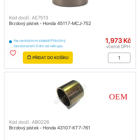
Kód zboží : AE7513
Brzdový pístek - Honda 45117-MCJ-752
1,973 Kč
Na centrálním skladě Přibližný
včetně DPH
čas doručení 9 dní od nákupu
PŘIDAT DO KOŠÍKU
Kód zboží : AB0228
Brzdový pístek - Honda 43107-KT7-761