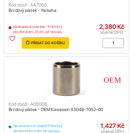
Kód zboží : AA7050
Brzdový pístek - Yamaha
2,380 Kč
Neskladová položka - Přibližný
včetně DPH
čas doručení 23 dní od nákupu
PŘIDAT DO KOŠÍKU
Kód zboží : AD5008
Brzdový pístek - OEM Kawasaki 43048-1052-00
1,427 Kč
Na centrálním skladě Přibližný
včetně DPH
čas doručení 9 dní od nákupu