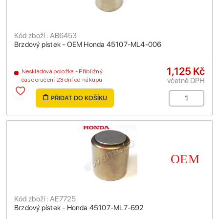
Kód zboží : AB6453
Brzdový pístek - OEM Honda 45107-ML4-006
1,125 Kč
Neskladová položka - Přibližný
včetně DPH
čas doručení 23 dní od nákupu
PŘIDAT DO KOŠÍKU
Kód zboží : AE7725
Brzdový pístek - Honda 45107-ML7-692