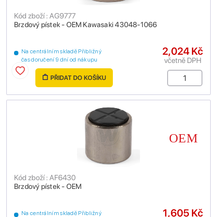
Kód zboží : AG9777
Brzdový pístek - OEM Kawasaki 43048-1066
2,024 Kč
Na centrálním skladě Přibližný
včetně DPH
čas doručení 9 dní od nákupu
PŘIDAT DO KOŠÍKU
Kód zboží : AF6430
Brzdový pístek - OEM
1,605 Kč
Na centrálním skladě Přibližný