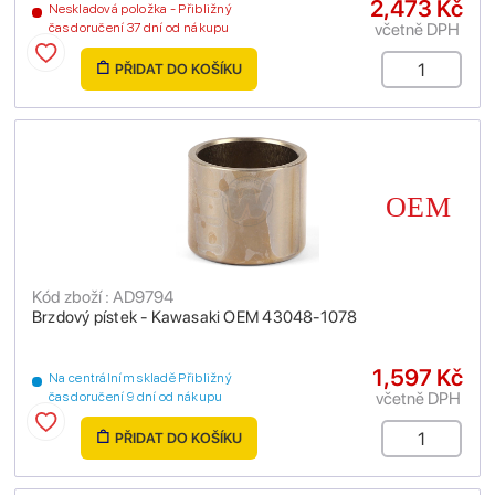
2,473 Kč
Neskladová položka - Přibližný
včetně DPH
čas doručení 37 dní od nákupu
PŘIDAT DO KOŠÍKU
Kód zboží : AD9794
Brzdový pístek - Kawasaki OEM 43048-1078
1,597 Kč
Na centrálním skladě Přibližný
včetně DPH
čas doručení 9 dní od nákupu
PŘIDAT DO KOŠÍKU