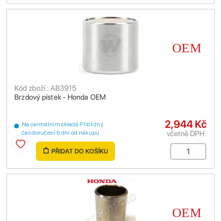
Kód zboží : AB3915
Brzdový pístek - Honda OEM
2,944 Kč
Na centrálním skladě Přibližný
včetně DPH
čas doručení 9 dní od nákupu
PŘIDAT DO KOŠÍKU