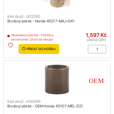
Kód zboží : AD3283
Brzdový pístek - Honda 45217-MAJ-G41
1,597 Kč
Neskladová položka - Přibližný
včetně DPH
čas doručení 23 dní od nákupu
PŘIDAT DO KOŠÍKU
Kód zboží : AG6399
Brzdový pístek - OEM Honda 43107-MEL-D21