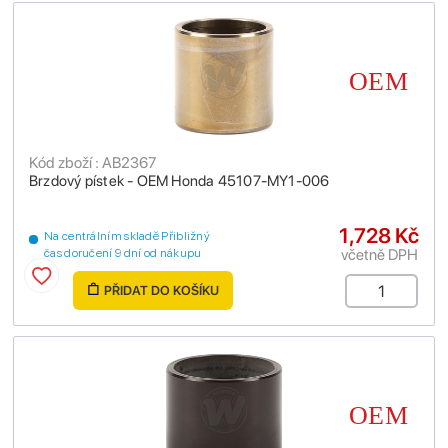
Kód zboží : AB2367
Brzdový pístek - OEM Honda 45107-MY1-006
1,728 Kč
Na centrálním skladě Přibližný
včetně DPH
čas doručení 9 dní od nákupu
PŘIDAT DO KOŠÍKU