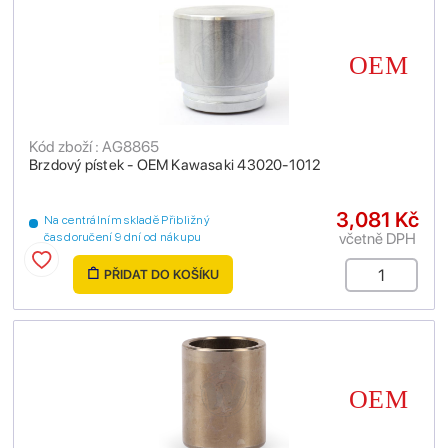
Kód zboží : AG8865
Brzdový pístek - OEM Kawasaki 43020-1012
3,081 Kč
Na centrálním skladě Přibližný
včetně DPH
čas doručení 9 dní od nákupu
PŘIDAT DO KOŠÍKU