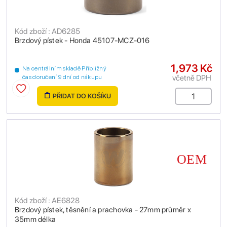
Kód zboží : AD6285
Brzdový pístek - Honda 45107-MCZ-016
1,973 Kč
Na centrálním skladě Přibližný
včetně DPH
čas doručení 9 dní od nákupu
PŘIDAT DO KOŠÍKU
Kód zboží : AE6828
Brzdový pístek, těsnění a prachovka - 27mm průměr x
35mm délka