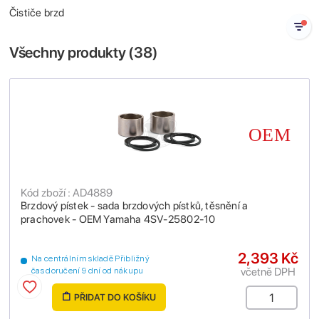
Čističe brzd
Všechny produkty (
38
)
Kód zboží : AD4889
Brzdový pístek - sada brzdových pístků, těsnění a
prachovek - OEM Yamaha 4SV-25802-10
2,393 Kč
Na centrálním skladě Přibližný
včetně DPH
čas doručení 9 dní od nákupu
PŘIDAT DO KOŠÍKU