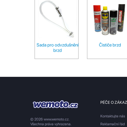
Sada pro odvzdušnění
Čističe brzd
brzd
PÉČE O ZÁKA
Kontaktujte nás
© 2026 www.wemoto.cz.
Všechna práva vyhrazena.
Reklamační řád