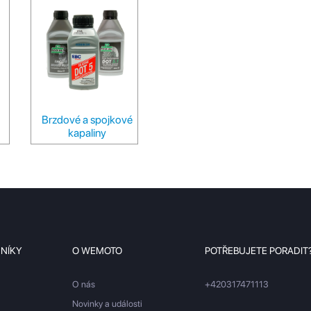
Brzdové a spojkové
kapaliny
ZNÍKY
O WEMOTO
POTŘEBUJETE PORADIT
O nás
+420317471113
Novinky a události