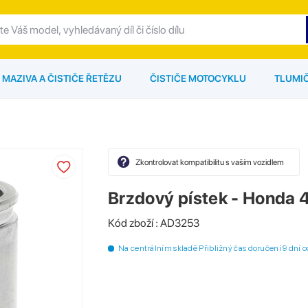
MAZIVA A ČISTIČE ŘETĚZU
ČISTIČE MOTOCYKLU
TLUMI
Zkontrolovat kompatibilitu s vaším vozidlem
Brzdový pístek - Hond
Kód zboží : AD3253
Na centrálním skladě Přibližný čas doručení 9 dní