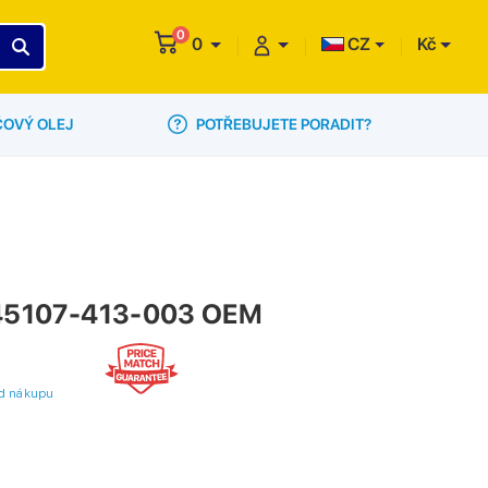
0
0
CZ
Kč
POTŘEBUJETE PORADIT?
ČOVÝ OLEJ
a 45107-413-003 OEM
 od nákupu