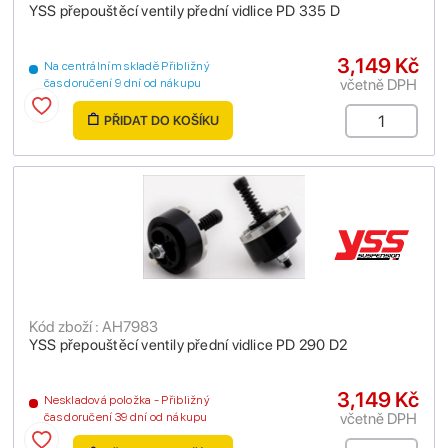
YSS přepouštěcí ventily přední vidlice PD 335 D
3,149 Kč
Na centrálním skladě Přibližný
včetně DPH
čas doručení 9 dní od nákupu
PŘIDAT DO KOŠÍKU
Kód zboží : AH7983
YSS přepouštěcí ventily přední vidlice PD 290 D2
3,149 Kč
Neskladová položka - Přibližný
včetně DPH
čas doručení 39 dní od nákupu