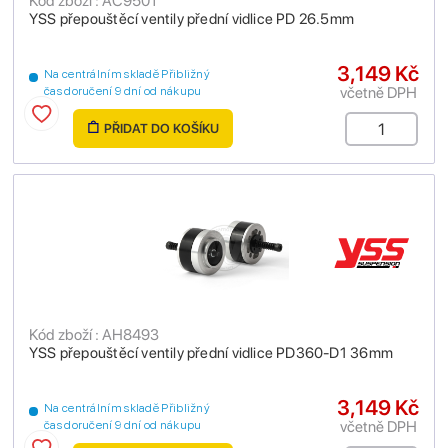
Kód zboží : AC9501
YSS přepouštěcí ventily přední vidlice PD 26.5mm
3,149 Kč
Na centrálním skladě Přibližný
včetně DPH
čas doručení 9 dní od nákupu
PŘIDAT DO KOŠÍKU
Kód zboží : AH8493
YSS přepouštěcí ventily přední vidlice PD360-D1 36mm
3,149 Kč
Na centrálním skladě Přibližný
včetně DPH
čas doručení 9 dní od nákupu