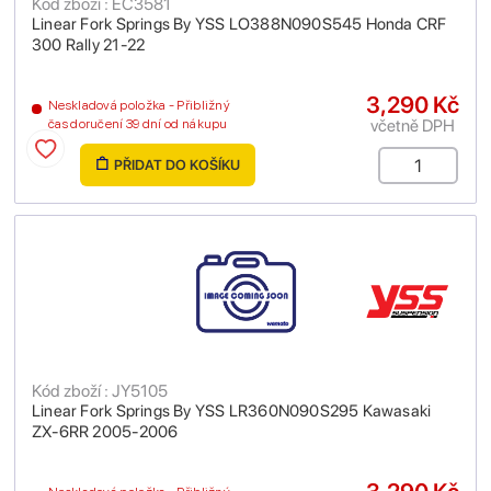
Kód zboží : EC3581
Linear Fork Springs By YSS LO388N090S545 Honda CRF
300 Rally 21-22
3,290 Kč
Neskladová položka - Přibližný
včetně DPH
čas doručení 39 dní od nákupu
PŘIDAT DO KOŠÍKU
Kód zboží : JY5105
Linear Fork Springs By YSS LR360N090S295 Kawasaki
ZX-6RR 2005-2006