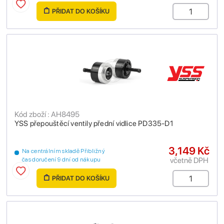
PŘIDAT DO KOŠÍKU
Kód zboží : AH8495
YSS přepouštěcí ventily přední vidlice PD335-D1
3,149 Kč
Na centrálním skladě Přibližný
včetně DPH
čas doručení 9 dní od nákupu
PŘIDAT DO KOŠÍKU