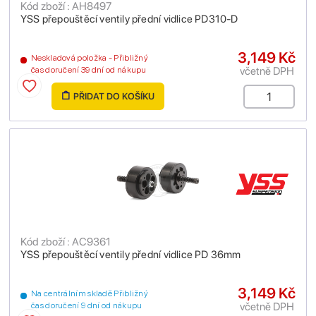
Kód zboží : AH8497
YSS přepouštěcí ventily přední vidlice PD310-D
3,149 Kč
Neskladová položka - Přibližný
včetně DPH
čas doručení 39 dní od nákupu
PŘIDAT DO KOŠÍKU
Kód zboží : AC9361
YSS přepouštěcí ventily přední vidlice PD 36mm
3,149 Kč
Na centrálním skladě Přibližný
včetně DPH
čas doručení 9 dní od nákupu