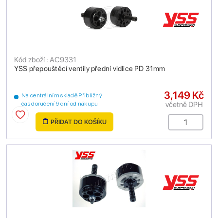
Kód zboží : AC9331
YSS přepouštěcí ventily přední vidlice PD 31mm
3,149 Kč
Na centrálním skladě Přibližný
včetně DPH
čas doručení 9 dní od nákupu
PŘIDAT DO KOŠÍKU