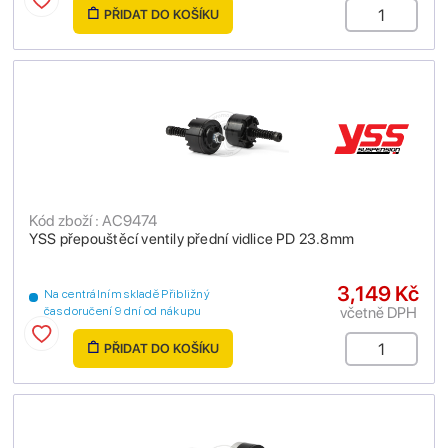
PŘIDAT DO KOŠÍKU
Kód zboží : AC9474
YSS přepouštěcí ventily přední vidlice PD 23.8mm
3,149 Kč
Na centrálním skladě Přibližný
včetně DPH
čas doručení 9 dní od nákupu
PŘIDAT DO KOŠÍKU