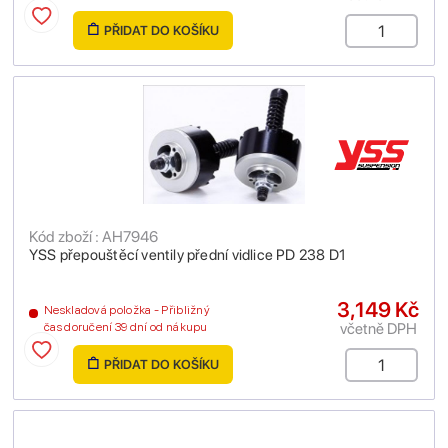
PŘIDAT DO KOŠÍKU
Kód zboží : AH7946
YSS přepouštěcí ventily přední vidlice PD 238 D1
3,149 Kč
Neskladová položka - Přibližný
včetně DPH
čas doručení 39 dní od nákupu
PŘIDAT DO KOŠÍKU