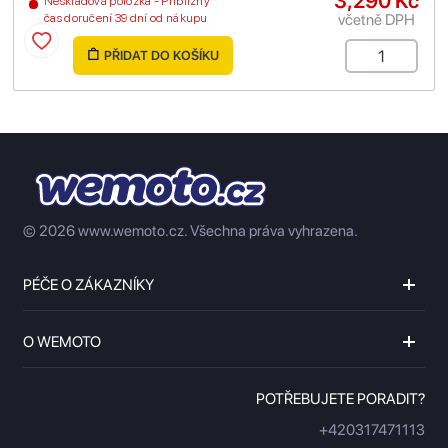
3,290 Kč
Neskladová položka - Přibližný
včetně DPH
čas doručení 39 dní od nákupu
PŘIDAT DO KOŠÍKU
© 2026 www.wemoto.cz.
Všechna práva vyhrazena.
PÉČE O ZÁKAZNÍKY
O WEMOTO
POTŘEBUJETE PORADIT?
+420317471113