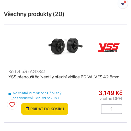
Všechny produkty (
20
)
Kód zboží : AG7841
YSS přepouštěcí ventily přední vidlice PD VALVES 42.5mm
3,149 Kč
Na centrálním skladě Přibližný
včetně DPH
čas doručení 9 dní od nákupu
PŘIDAT DO KOŠÍKU