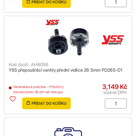
PŘIDAT DO KOŠÍKU
Kód zboží : AH8056
YSS přepouštěcí ventily přední vidlice 26.5mm PD265-D1
3,149 Kč
Neskladová položka - Přibližný
včetně DPH
čas doručení 39 dní od nákupu
PŘIDAT DO KOŠÍKU