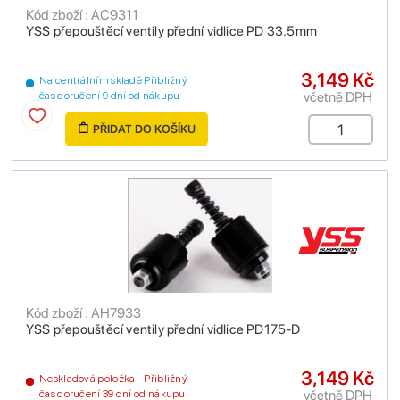
Kód zboží : AC9311
YSS přepouštěcí ventily přední vidlice PD 33.5mm
3,149 Kč
Na centrálním skladě Přibližný
včetně DPH
čas doručení 9 dní od nákupu
PŘIDAT DO KOŠÍKU
Kód zboží : AH7933
YSS přepouštěcí ventily přední vidlice PD175-D
3,149 Kč
Neskladová položka - Přibližný
včetně DPH
čas doručení 39 dní od nákupu