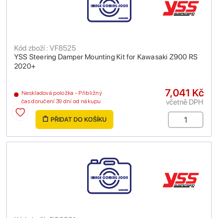
Kód zboží : VF8525
YSS Steering Damper Mounting Kit for Kawasaki Z900 RS
2020+
7,041 Kč
Neskladová položka - Přibližný
včetně DPH
čas doručení 39 dní od nákupu
PŘIDAT DO KOŠÍKU