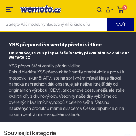
0
YSS přepouštěcí ventily přední vidlice
Objednávejte YSS přepouštěcí ventily přední vidlice online na
wemoto.cz
YSS přepouštěcí ventily přední vidlice
Pokud hledáte YSS přepouštěcí ventily přední vidlice pro váš
motocykl, skútr či ATV, jste na správném místě! Naše široká
nabídka náhradních dílů obsahuje jak nejkvalitnější díly od
originálních výrobců (OEM), tak cenově dostupnější, ale stále
kvalitní díly z druhovýroby. Všechny naše díly vybíráme od
ověřených kvalitních výrobců z celého světa. Většinu
nabízených produktů máme skladem v České republice či na
našem centrálním evropském skladě.
Související kategorie