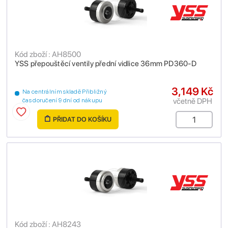
Kód zboží : AH8500
YSS přepouštěcí ventily přední vidlice 36mm PD360-D
3,149 Kč
Na centrálním skladě Přibližný
včetně DPH
čas doručení 9 dní od nákupu
PŘIDAT DO KOŠÍKU
Kód zboží : AH8243