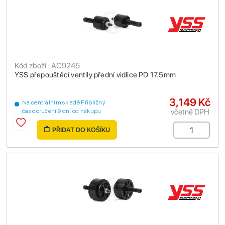
Kód zboží : AC9245
YSS přepouštěcí ventily přední vidlice PD 17.5mm
3,149 Kč
Na centrálním skladě Přibližný
včetně DPH
čas doručení 9 dní od nákupu
PŘIDAT DO KOŠÍKU