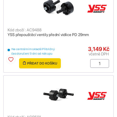
Kód zboží : AC9488
YSS přepouštěcí ventily přední vidlice PD 29mm
3,149 Kč
Na centrálním skladě Přibližný
včetně DPH
čas doručení 9 dní od nákupu
PŘIDAT DO KOŠÍKU